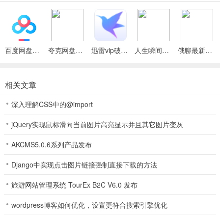
易信棋牌推荐理由
1、第七条 除单式投注外、购买者还可进行复式投注、胆拖投注、多
倍投注。
百度网盘绿色免安装Pc电脑版
夸克网盘官方正式版
迅雷vip破解版永久会员2024版
人生瞬间最新手机版
俄聊最新手机版
2、超大的牌面，更加清晰智能，不用担心点错按错啦~
3、非常火爆的棋牌对决游戏玩法可以去查看，数万人同台进行棋牌竞
相关文章
技，注册账号即可获得大量的游戏金币奖励，快捷领取；
深入理解CSS中的@import
4、微星娱乐棋牌手机旧版手机游戏下载-微星娱乐棋牌手机旧版下载
地址,每天都有全新任务福利更新，易信棋牌海量的奖励超丰富，易信
jQuery实现鼠标滑向当前图片高亮显示并且其它图片变灰
棋牌各种道具金币免费领取，欢乐无穷。
AKCMS5.0.6系列产品发布
5、这里签到就可以领红包，易信棋牌各种福利礼包都挺丰厚，让你可
以轻松快速上手玩牌，易信棋牌感受刺激的游戏。
Django中实现点击图片链接强制直接下载的方法
旅游网站管理系统 TourEx B2C V6.0 发布
易信棋牌亮点
1、游戏画面简洁有趣，符合现代众多玩家们的游戏审美特征，让你感
wordpress博客如何优化，设置更符合搜索引擎优化
受不一样的娱乐。