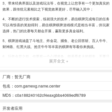
3、带来经典界面以及游戏玩法等，在视觉上让您享有一个更加真实的
效果，跟传统元素相比之下视觉效果更好，尽早融入其中；
4、不断的进行技术摸索，练就强大的技术，易信棋牌完成每日的任务
可以有惊喜的奖励得到，易信棋牌棋牌游戏模式是相当丰富，供玩家
选择，热门的比赛每天都会开展，赢取更多真金福利。
5、棋牌游戏涵盖了斗地主、炸金花、捕鱼、老公回答斩、百人牛牛、
财神路、红黑大战、抢庄牛牛等丰富的棋牌有等着你来挑战。
6、玩炸金花之前，你要有一个心理准备，能承受多大的损失，不要只
展开全文 +
想着赢，因为你可能运气不好，或者遇到高手。要把风险控制在自己
能承受的范围以内，再决定玩多大的，超出你的承受范围，你就不能
保持一个好心态了。更新日志：
厂商：暂无厂商
7、极光棋牌是一款可以让玩家爱在游戏中体验全新德扑棋牌玩法的策
包名：com.gamexg.name.center
略类手游，在必赢德扑手游中，易信棋牌玩家可以玩到德扑的精髓，
MD5：c0a188240162cf4eaxgbbs4069edf6789
易信棋牌超凡的游戏方式让玩家可畅享绝佳战斗故事，并在这游戏的
过程中去感受精彩的游戏过程！通过德州扑克结实各个层次的新朋友
开发者应用
软件特色