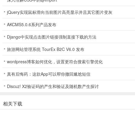
jQuery实现鼠标滑向当前图片高亮显示并且其它图片变灰
AKCMS5.0.6系列产品发布
Django中实现点击图片链接强制直接下载的方法
游戏玩法
旅游网站管理系统 TourEx B2C V6.0 发布
1、游戏包括动态复杂的场景，其他游戏玩家以及电视台操控的ai演员
wordpress博客如何优化，设置更符合搜索引擎优化
2、游戏拥有强大的自定义功能，而游戏的进度则会决定游戏里玩家所
真有后悔药：这款App可以帮你撤回尴尬短信
3、玩法包括同其他用户扮演的流氓合作，探索岛屿资源，解锁隐秘内
Discuz! X2验证码的产生和验证及随机数产生探讨
4、玩家在岛上求生战斗，还可以接受来自“赞助商”的礼物，而一旦玩家
相关下载
5、沙盒玩法，包括复杂角色自定义系统，技能基础铸造系统，管理角