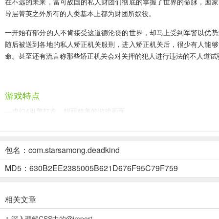
在不远的未来，富可敌国的私人财团们彻底的掌握了世界的命脉，国家
导层菁英之外所有的人类基本上都为财团所奴役。
一开始有部分的人不肯接受这道德沦丧的世界，却马上受到军警以优势
随后被送到各地的私人矫正机关服刑，进入矫正机关后，很少有人能够
命。甚至还有流言称那些矫正机关会对关押的犯人进行违法的不人道试
游戏特点
—虚幻4引擎打造，靓丽精美的游戏画面。
—多个游戏模式，包括战役、多人以及合作模式
—与剧情为驱动的冒险游戏，大逃亡的玩法。
包名：com.starsamong.deadkind
MD5：630B2EE2385005B621D676F95C79F759
—沙盒游戏玩法，可以自由的探索整个岛屿！
—复杂角色自定义系统、技能基础铸造系统以及武器系统等等。
相关文章
深入理解CSS中的@import