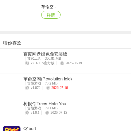
革命空闲(Revolution Idle)
详情
属性和治疗
猜你喜欢
生病治疗
夏洛克隐藏三消探案2024手机版
百度网盘绿色免安装版
详情
游戏中人体是生病的，需要进行一定的治疗，一旦生病，看看自己的体温，正
其它工具
366.81 MB
v7.37.0.5官方版
2026-06-19
第一步：使用盐水袋，就和其他道具一样使用。
革命空闲(Revolution Idle)
第二步：使用苏打水。
冒险游戏
73.2 MB
v1.070
2026-07-16
第三步：使用针管。
树恨你Trees Hate You
第四步：煮熟的汤，然后趴在地上静养！
冒险游戏
79.1 MB
v1.0.1
2026-07-15
人体属性
人渣游戏中，人体有四个基本的属性，分别是血量、耐力、能量以及口
Q*bert