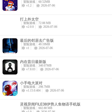
冒险游戏
60.52MB
能量：相当于是营养，通过各种食物进行回复。
v1.2
2026-07-06
口渴：通过喝水或者吸收水分才能取得，并且喝水和饮料需要一定的时
打上外太空
冒险游戏
72.88 MB
血量：任何的受伤都会影响血量，需要身体的健康度进行增加，一旦生
v2.0.0
2026-07-06
耐力：进行奔跑、攀爬、跳跃都会减少耐力，耐力可以通过休息来进行
最后的邻居去广告版
冒险游戏
49.19MB
玩法攻略
v1
2026-07-06
1、受伤时会不断流血，请使用破布、绷带来止血，止血后，血量会慢
内在昔日最新版
2、状态区SICKNESSES为疾病区块，角色若有任何疾病都会出现于此
冒险游戏
340.07MB
v7.8.03
2026-07-06
小手电大派对
3、PhysicalInjury为外伤，出现此项代表你受伤必须止血(Treated为治
冒险游戏
298.7MB
v1.15.0.404
2026-07-06
4、制作道具时，多数材料都是可以取代替换的，很多时候可以用容易
灵视异闻FILE38伊势人鱼物语手机版
冒险游戏
602.88 MB
v1.0
2026-07-06