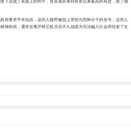
驱使下达成了表面上的和平，贫富差距来到有史以来最高的程度，除了领
抗政府要求平等自由，这些人随即被冠上罪犯与恐怖分子的名号，这些人
的精神疾病，通常在离开矫正机关后不久就因为无法融入社会而结束了生