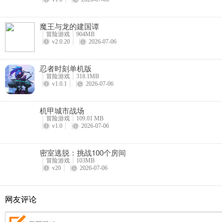
魔王与龙的建国谭
冒险游戏
904MB
v2.0.20
2026-07-06
5、分数主要取得方式为：击杀玩家、击杀殭尸、击杀动物、生产道具
忍者时刻单机版
6、死亡时，有四种复活方式可以选择，分别消耗的点数也都不同。
冒险游戏
318.1MB
v1.0.1
2026-07-06
机甲城市战场
冒险游戏
109.01 MB
v1.0
2026-07-06
密室逃脱：挑战100个房间
冒险游戏
103MB
v20
2026-07-06
怎么快速度过夜晚
1、晚上可以造家，造箱子整理物资。
网友评论