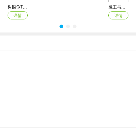
树恨你Trees Hate You
魔王与龙的建国谭
详情
详情
沙盒与副本英勇之地官方正版
白猫的大冒险3
详情
详情
常范围在36.6-37°。
渴，任意一项都是至关重要的存在。