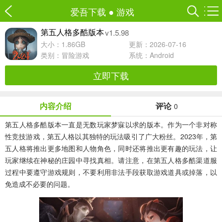
爱吾下载
●
游戏
v1.5.98
第五人格多酷版本
大小：1.86GB
更新：2026-07-16
类别：
冒险游戏
系统：Android
立即下载
内容介绍
评论
0
第五人格多酷版本
一直是无数玩家梦寐以求的版本。作为一个非对称
性竞技游戏，第五人格以其独特的玩法吸引了广大粉丝。2023年，第
五人格将推出更多地图和人物角色，同时还将推出更有趣的玩法，让
玩家继续在神秘的庄园中寻找真相。请注意，在第五人格多酷渠道服
过程中要遵守游戏规则，不要利用非法手段获取游戏道具或掉落，以
免造成不必要的问题。