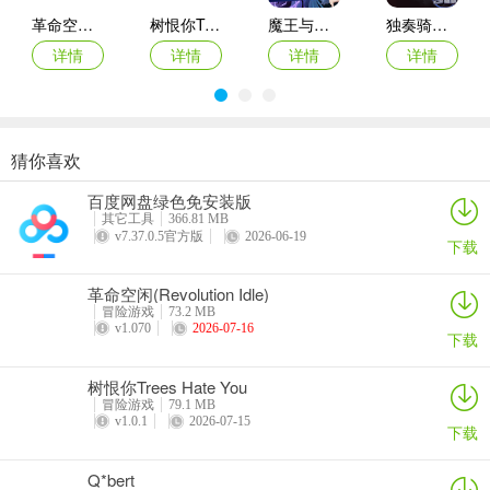
以尽情享受更多社交功能和创意玩法。玩家还可以自主邀请队友参与
革命空闲(Revolution Idle)
树恨你Trees Hate You
魔王与龙的建国谭
独奏骑士2024最新版
游戏，创造出更多有趣的CP组合和搞怪玩法。
详情
详情
详情
详情
在第五人格多酷渠道服中，我特别喜欢联合狩猎自定义模式带来的趣
味性和自由度。从将湖景村变成慢动作景观到在神秘庄园中体验刺激
的游戏过程，每一次探索都让我感受到游戏的乐趣和社交性。同时，
第五人格不断推出更多地图和人物角色，让玩家可以继续在庄园中寻
猜你喜欢
夏洛克隐藏三消探案2024手机版
沙盒与副本英勇之地官方正版
白猫的大冒险3
突变区恐怖地堡最新版本
找真相，并体验更多有趣的玩法。第五人格多酷渠道服的更新让游戏
百度网盘绿色免安装版
详情
详情
详情
详情
更加丰富多彩，吸引着越来越多的玩家加入其中。
其它工具
366.81 MB
v7.37.0.5官方版
2026-06-19
下载
更新内容
v1.5.99：
革命空闲(Revolution Idle)
冒险游戏
73.2 MB
v1.070
2026-07-16
—— xxxHOLiC联动精华上线，访客们可从中获得联动道具。
下载
—— 获取精华后，若在联动结束时访客们还持有未开启的精华，系统
树恨你Trees Hate You
将为访客自动开启，并将所得奖励通过邮件自动发放；
冒险游戏
79.1 MB
v1.0.1
2026-07-15
下载
—— 欧利蒂丝庄园出现的怪异事件也传到了侑子小姐的店中，和四月
一日一起，调查关于庄园和庄园中的人们身上发生的怪异事件吧！
Q*bert