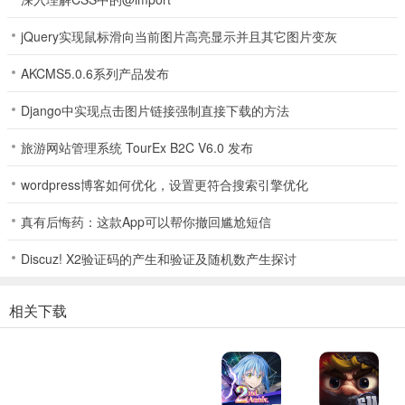
1, 自主邀请队友：
玩家可以自主邀请队友参与游戏，创造更多有趣的
CP组合。
jQuery实现鼠标滑向当前图片高亮显示并且其它图片变灰
2, 搞怪玩法：
可以体验各种奇葩阵容，如8位冒险家、8位前锋、8位
AKCMS5.0.6系列产品发布
魔术师等。
Django中实现点击图片链接强制直接下载的方法
3, 社交功能升级：
玩家可通过联合狩猎自定义模式解锁更多社交功
旅游网站管理系统 TourEx B2C V6.0 发布
能，包括OB观战系统和自定义房间聊天频道。
wordpress博客如何优化，设置更符合搜索引擎优化
游戏总结
第五人格多酷账号登录版为玩家带来了全新的游戏体验和趣味性。通
真有后悔药：这款App可以帮你撤回尴尬短信
过联合狩猎自定义模式，玩家可以享受更多社交功能和创意玩法。加
Discuz! X2验证码的产生和验证及随机数产生探讨
入第六赛季，带来全新的奖励和挑战，让玩家在游戏中体验更多乐
趣。
相关下载
游戏评测
作为一名第五人格的资深玩家，我对第五人格多酷渠道服充满了期
待。这款非对称性竞技游戏不仅通过联合狩猎自定义模式带来了全新
的游戏体验，还加入了OB观战系统和自定义房间聊天频道，让玩家可