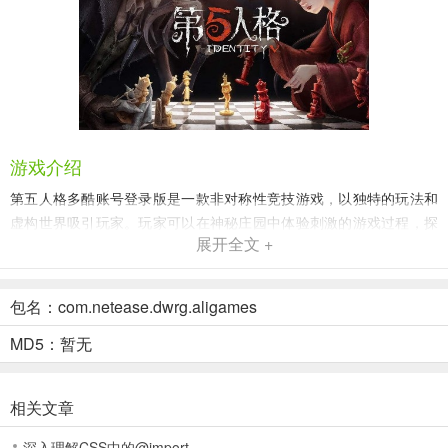
游戏介绍
第五人格多酷账号登录版是一款非对称性竞技游戏，以独特的玩法和
虚构世界吸引玩家。玩家可以在神秘庄园中体验刺激的游戏过程，探
展开全文 +
索真相。联合狩猎自定义模式为玩家提供了更多自由度和趣味性，使
游戏更加具有社交性。在联合狩猎自定义模式下，《第五人格》玩家
可以自主邀请队友参与游戏，解决了许多玩家无法临时匹配到队友的
包名：com.netease.dwrg.aligames
问题。这也为玩家带来了更多有趣的CP组合和搞怪玩法，如8位冒险
家、8位前锋、8位魔术师等奇葩阵容，轻松实现。此外，舞女们使用
MD5：暂无
八音盒，将湖景村变成慢动作景观，祭司们将月亮河公园变成绿光森
林，这些充满趣味性的瞬间也衍生出更多意想不到的操作。
相关文章
游戏特色
深入理解CSS中的@import