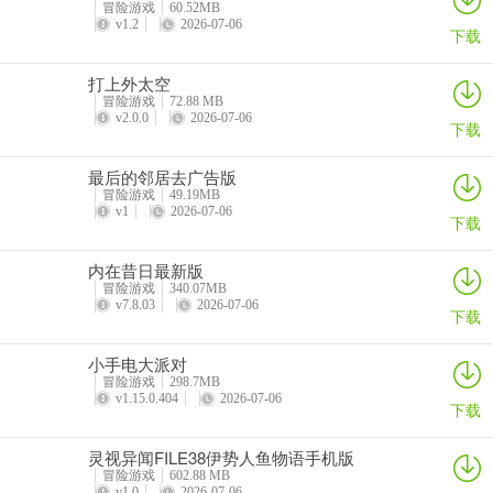
冒险游戏
60.52MB
—— 每日参与活动完成签到，可获得丰厚奖励；
v1.2
2026-07-06
下载
—— 参与联动活动可最多获得联动精华*15。
打上外太空
冒险游戏
72.88 MB
v1.5.98：
v2.0.0
2026-07-06
下载
-- 非人哉联动礼包上架商城、联动活动开启
最后的邻居去广告版
-- 第三十一赛季·精华3正式开放，全新时装更新
冒险游戏
49.19MB
v1
2026-07-06
下载
-- 恭祝各位访客元宵快乐！活动期间，参与对战，完成任务即可获得
元宵【头像】赏龙灯、【头像框】闹元宵等奖励！
内在昔日最新版
冒险游戏
340.07MB
v7.8.03
2026-07-06
下载
小手电大派对
冒险游戏
298.7MB
v1.15.0.404
2026-07-06
下载
灵视异闻FILE38伊势人鱼物语手机版
冒险游戏
602.88 MB
v1.0
2026-07-06