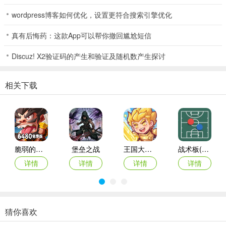
剧情任务外，还有无数支线任务等待您去完成。这些任务不仅将带您
wordpress博客如何优化，设置更符合搜索引擎优化
深入游戏的背景故事，还可能揭示隐藏在世界深处的秘密。面对各种
挑战，您需要提升自己的实力，结识伙伴，携手并进，克服困难，才
真有后悔药：这款App可以帮你撤回尴尬短信
能完成所有的任务，获得丰厚的奖励。
Discuz! X2验证码的产生和验证及随机数产生探讨
5、社交与合作
玩家不仅可以独自冒险，还能与其他玩家组成团队进行合作。通过与
相关下载
朋友们的互动，您可以共同组团攻略副本、征战Boss，感受团队合作
的乐趣。游戏内的社交系统让您的每一次冒险都有陪伴，共同创造更
多美好回忆。
6、升级与成长
脆弱的星球折扣版
堡垒之战
王国大作战前线
战术板(体育战术工具)
随着您的冒险不断深化，角色也将不断成长。通过战斗、任务和探险
详情
详情
详情
详情
获取的经验将帮助您升级，解锁更强大的技能与装备。独特的成长系
统能够让每位玩家根据自己的喜好和游戏风格，打造专属的角色，从
而在冒险的旅程中更好地应对未来的挑战。
猜你喜欢
战歌与剑手游阵容推荐
指尖像素城
黑侠联盟
最后庇护所瘟疫
御兽岛