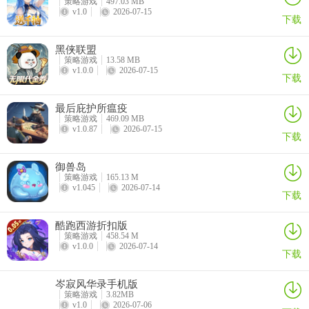
策略游戏
497.03 MB
v1.0
2026-07-15
游戏采用“离线自动战斗 + 上线一键收获”的双轨机制。哪怕你离线，
下载
你的英雄们也会持续为你赚取金币、经验等各种资源。就算是工作
日，也能轻松跟上大部队的节奏。
黑侠联盟
策略游戏
13.58 MB
v1.0.0
2026-07-15
【开服壕礼，零氪微氪也能玩转】
下载
开服即赠“千抽”福利，足够让你的英雄池快速成型。而且，强如巫
最后庇护所瘟疫
妖、沙漠死神这样的强力英雄也能免费兑换，保证了策略配队人人都
策略游戏
469.09 MB
v1.0.87
2026-07-15
有。
下载
【宏大的魔幻史诗世界】
御兽岛
策略游戏
165.13 M
游戏构建了宏大的魔幻史诗世界观，主要玩法为PVE推图、PVP竞技
v1.045
2026-07-14
下载
场，以及考验阵容强度的无尽模式。
酷跑西游折扣版
策略游戏
458.54 M
v1.0.0
2026-07-14
下载
岑寂风华录手机版
策略游戏
3.82MB
v1.0
2026-07-06