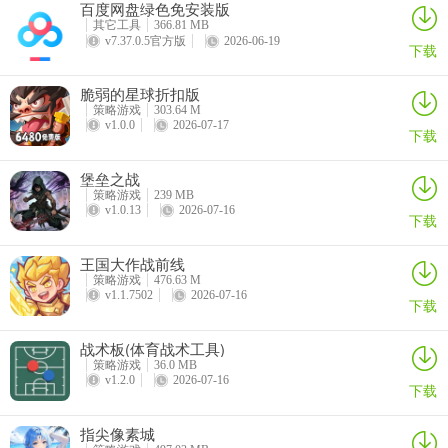
1、新手阵容
百度网盘绿色免安装版
详情
详情
详情
详情
其它工具
366.81 MB
巫妖、沙漠死神、至高领主、吸血女妖、恶魔猎手
v7.37.0.5官方版
2026-06-19
下载
2、过渡阵容
脆弱的星球折扣版
策略游戏
303.64 M
至高领主、鹿灵主教、暗黑萝莉、沙漠死神、恶魔猎手
v1.0.0
2026-07-17
下载
3、群伤阵容
堡垒之战
策略游戏
239 MB
天火凤凰、鹿灵主教、星夜圣女、死亡骑士、暗黑萝莉
v1.0.13
2026-07-16
下载
4、斩杀阵容
王国大作战前线
邪魔之刺、至高领主、瘟疫博士、火箭浣熊、鹿灵主教
策略游戏
476.63 M
v1.1.7502
2026-07-16
下载
5、持续伤害阵容
战术板(体育战术工具)
刀锋舞者、瘟疫博士、熊猫酒仙、星夜圣女、恶魔猎手
策略游戏
36.0 MB
v1.2.0
2026-07-16
下载
游戏亮点
【轻松护肝，名副其实的“放置挂机”】
指尖像素城