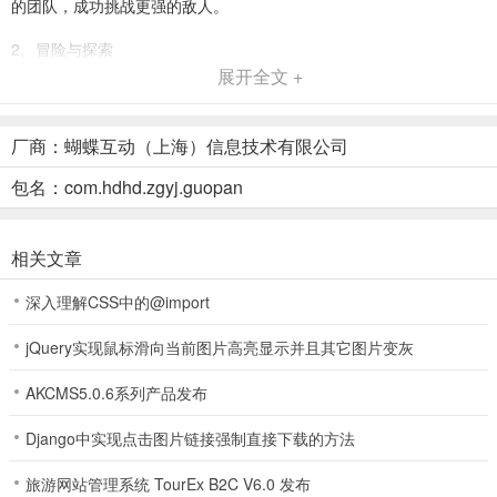
的团队，成功挑战更强的敌人。
2、冒险与探索
展开全文 +
在这片充满未知的土地上，冒险总是无处不在。每一个角落都可能隐
藏着珍贵的宝藏，等待着勇敢的探索者来发掘。玩家将穿越各种风格
厂商：蝴蝶互动（上海）信息技术有限公司
迥异的场景，从神秘的森林到阴暗的地下洞穴，每一次探险都可能面
临新的挑战和机遇。在探索的过程中，您将收集强力装备、解锁新技
包名：com.hdhd.zgyj.guopan
能，逐渐成长为一个无所不能的冒险者。
3、战斗系统
相关文章
《战歌与剑》的独特战斗系统使得每场战斗都充满了紧张与刺激。玩
深入理解CSS中的@import
家需要根据敌人的类型和自身角色特点，制定相应的战斗策略。在实
时战斗中，您的操作与反应将直接影响战局。通过巧妙的技能搭配和
jQuery实现鼠标滑向当前图片高亮显示并且其它图片变灰
团队配合，打败强大的敌人和首领，让战斗不仅仅是力量的较量，更
是智慧的碰撞。
AKCMS5.0.6系列产品发布
4、任务与挑战
Django中实现点击图片链接强制直接下载的方法
丰富多彩的任务系统让每位玩家都有源源不断的冒险目标。除了主线
旅游网站管理系统 TourEx B2C V6.0 发布