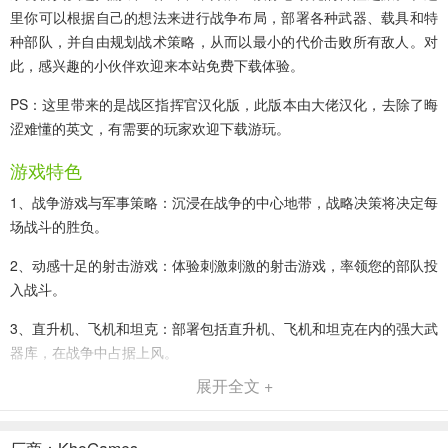
里你可以根据自己的想法来进行战争布局，部署各种武器、载具和特
种部队，并自由规划战术策略，从而以最小的代价击败所有敌人。对
此，感兴趣的小伙伴欢迎来本站免费下载体验。
PS：这里带来的是
战区指挥官汉化版
，此版本由大佬汉化，去除了晦
涩难懂的英文，有需要的玩家欢迎下载游玩。
游戏特色
1、战争游戏与军事策略：沉浸在战争的中心地带，战略决策将决定每
场战斗的胜负。
2、动感十足的射击游戏：体验刺激刺激的射击游戏，率领您的部队投
入战斗。
3、直升机、飞机和坦克：部署包括直升机、飞机和坦克在内的强大武
器库，在战争中占据上风。
展开全文 +
4、战术小队指挥：掌控一支战术小队，运用他们独特的技能智胜敌
人。