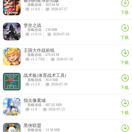
策略游戏
303.64 M
v1.0.0
2026-07-17
下载
堡垒之战
策略游戏
239 MB
v1.0.13
2026-07-16
下载
王国大作战前线
游戏亮点
策略游戏
476.63 M
1、基地防御与作战行动：保卫你的基地免受敌人攻击，并制定战略作
v1.1.7502
2026-07-16
下载
战计划以确保胜利。
战术板(体育战术工具)
2、特种部队任务：执行特种部队任务，渗透敌方防线并完成关键目
策略游戏
36.0 MB
标。
v1.2.0
2026-07-16
下载
3、武器与载具定制：为你的士兵配备各种武器，并根据你的战术偏好
指尖像素城
定制载具。
策略游戏
497.03 MB
v1.0
2026-07-15
下载
4、指挥你的军队：扮演一位技艺精湛的指挥官，以精准和专业的技能
领导你的军队。
黑侠联盟
策略游戏
13.58 MB