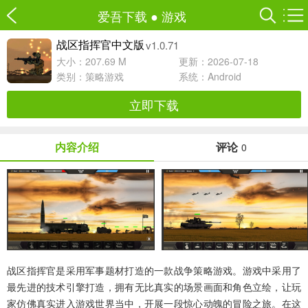
爱吾下载
●
游戏
v1.0.71
战区指挥官中文版
大小：207.69 M
更新：2026-07-18
类别：
策略游戏
系统：Android
立即下载
内容介绍
评论
0
战区指挥官
是采用军事题材打造的一款战争策略游戏。游戏中采用了
最先进的技术引擎打造，拥有无比真实的场景画面和角色立绘，让玩
家仿佛真实进入游戏世界当中，开展一段惊心动魄的冒险之旅。在这