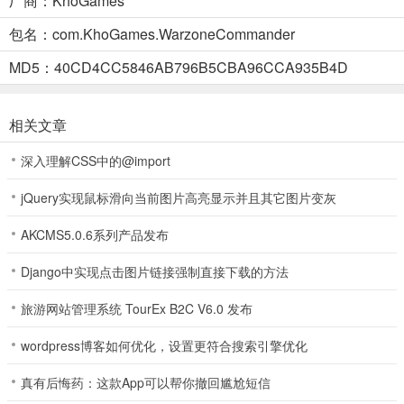
厂商：KhoGames
5、逼真的战场：在逼真的环境中穿梭，从危机四伏的战壕到广阔的战
区，每个环境都充满挑战。
包名：com.KhoGames.WarzoneCommander
MD5：40CD4CC5846AB796B5CBA96CCA935B4D
战区指挥官中文版新手攻略
1、进入战区指挥官游戏内，我们先来编辑部队。
相关文章
深入理解CSS中的@import
jQuery实现鼠标滑向当前图片高亮显示并且其它图片变灰
AKCMS5.0.6系列产品发布
2、然后就可以来选择关卡进行挑战。
Django中实现点击图片链接强制直接下载的方法
旅游网站管理系统 TourEx B2C V6.0 发布
wordpress博客如何优化，设置更符合搜索引擎优化
真有后悔药：这款App可以帮你撤回尴尬短信