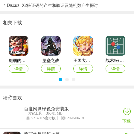
Discuz! X2验证码的产生和验证及随机数产生探讨
3、来到战场，我们点击下方的小人来生产士兵。
相关下载
脆弱的星球折扣版
堡垒之战
王国大作战前线
战术板(体育战术工具)
详情
详情
详情
详情
4、士兵会自动进行战斗，玩家可以继续多生产士兵。
猜你喜欢
指尖像素城
黑侠联盟
最后庇护所瘟疫
御兽岛
百度网盘绿色免安装版
详情
详情
详情
详情
其它工具
366.81 MB
v7.37.0.5官方版
2026-06-19
下载
5、完成占领就获得游戏的胜利。
脆弱的星球折扣版