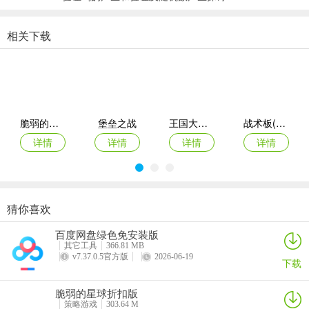
利用强大的塔楼武器库构建致命防线。在边境上巧妙布置防御塔，释
相关下载
放深度的 TD 战术——让每一座塔楼都成为刺破黑夜的希望灯塔，用
策略瓦解一波又一波的诅咒攻势。
3、英雄觉醒，武装强化
唤醒并装备你的传奇英雄，让他们成为战场的核心。为他们披上战
甲，执起利刃，正面对抗被诅咒的骑士与无所畏惧的劫掠者，在黑暗
脆弱的星球折扣版
堡垒之战
王国大作战前线
战术板(体育战术工具)
中闪耀出逆转战局的力量之光。
详情
详情
详情
详情
更新日志
v1.0.79版本
猜你喜欢
- 修复错误并优化游戏性能。
指尖像素城
黑侠联盟
最后庇护所瘟疫
御兽岛
百度网盘绿色免安装版
详情
详情
详情
详情
其它工具
366.81 MB
v7.37.0.5官方版
2026-06-19
下载
脆弱的星球折扣版
策略游戏
303.64 M