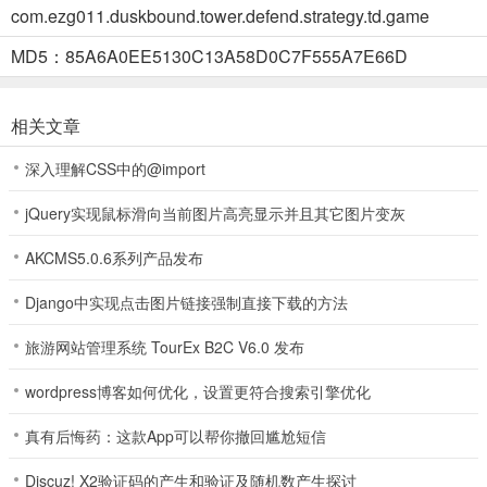
com.ezg011.duskbound.tower.defend.strategy.td.game
3、这里根据指引来建设房屋。
MD5：85A6A0EE5130C13A58D0C7F555A7E66D
相关文章
4、之后来抵御敌人的入侵。
深入理解CSS中的@import
jQuery实现鼠标滑向当前图片高亮显示并且其它图片变灰
5、最后完成挑战后也能领取丰厚奖励。
AKCMS5.0.6系列产品发布
Django中实现点击图片链接强制直接下载的方法
游戏亮点
1、暗夜军团，自由组建
旅游网站管理系统 TourEx B2C V6.0 发布
招募并集结你的防御者大军，从百步穿杨的弓箭手到冲锋陷阵的无情
wordpress博客如何优化，设置更符合搜索引擎优化
骑士，每一兵种都是抵挡黑暗浪潮的关键力量。根据战局灵活搭配，
打造属于你的不败军团。
真有后悔药：这款App可以帮你撤回尴尬短信
2、塔楼林立，策略制敌
Discuz! X2验证码的产生和验证及随机数产生探讨