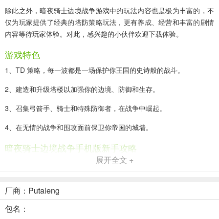
除此之外，暗夜骑士边境战争游戏中的玩法内容也是极为丰富的，不
仅为玩家提供了经典的塔防策略玩法，更有养成、经营和丰富的剧情
内容等待玩家体验。对此，感兴趣的小伙伴欢迎下载体验。
游戏特色
1、TD 策略，每一波都是一场保护你王国的史诗般的战斗。
2、建造和升级塔楼以加强你的边境、防御和生存。
3、召集弓箭手、骑士和特殊防御者，在战争中崛起。
4、在无情的战争和围攻面前保卫你帝国的城墙。
暗夜骑士边境战争手机版新手攻略
展开全文 +
1、进入游戏内，我们先来熟悉一下基本操作。
厂商：Putaleng
2、角色靠近敌人时会自动进行攻击。
包名：