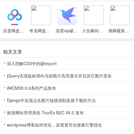
4、有任何问题可以联系后台客服帮您解决，三缺一安化棋牌有一对一
的客服小姐姐真诚为你解答；游戏玩法：
5、火星棋牌2026重磅来袭，这是一款内容丰富的棋牌游戏，真3D棋
百度网盘绿色免安装Pc电脑版
夸克网盘官方正式版
迅雷vip破解版永久会员2024版
人生瞬间最新手机版
俄聊最新手机版
牌游戏系列，全网人气超高，三缺一安化棋牌包含斗地主、挖坑、四
川麻将、陕西麻将，为您带来无限乐趣。游戏特色：
相关文章
6、多种不同的主题活动可以在游戏中去体验，丰富的游戏主题内容可
以在相应位置去了解，三缺一安化棋牌超多的点券奖励可以进行获
深入理解CSS中的@import
取；
jQuery实现鼠标滑向当前图片高亮显示并且其它图片变灰
7、太原麻将旧版本免费下载-太原麻将旧版本免费下载地址,享受最美
AKCMS5.0.6系列产品发布
好的时光，三缺一安化棋牌这里游戏的所有的牌局都是具有千变万化
的特性以及亮点。
Django中实现点击图片链接强制直接下载的方法
8、玩家们层出不穷的出牌套路,要学会拥有自己的出牌方法,杜绝太过
旅游网站管理系统 TourEx B2C V6.0 发布
传统的出牌招式。正宗豪麦永修棋牌喜欢理由
wordpress博客如何优化，设置更符合搜索引擎优化
9、兑换的玩法和方式也是可以在这裏找到的，各种活动时间玩法都很
合理，在幸运大转盘抽奖活动中，三缺一安化棋牌惊喜好礼等你拿，