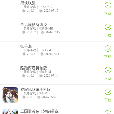
支持，币圈子的行情的内容可以及时的知晓。
黑侠联盟
策略游戏
13.58 MB
v1.0.0
2026-07-15
4、还有专业的美国彩票购买渠道，三缺一安化棋牌实时的信息准确的
下载
推送，内容十分的可靠，安全购买，三缺一安化棋牌查看过滤条件，
自由自在的选择。
最后庇护所瘟疫
策略游戏
469.09 MB
v1.0.87
2026-07-15
5、很多关卡不能按照常理去思考，规规矩矩可是没办法通关的，一定
下载
要敢于想象，敢于尝试;
御兽岛
6、开放社交功能、角色养成、游戏道具等玩法，每天都有惊喜;
策略游戏
165.13 M
v1.045
2026-07-14
下载
三缺一安化棋牌优势
酷跑西游折扣版
1、九线拉王777水果是一款玩法简单的电玩城棋牌玩法，九线拉王
策略游戏
458.54 M
777水果简洁的游戏画风设计，各种实时音效的代入，让你体验精彩
v1.0.0
2026-07-14
下载
水果机对战的乐趣，并且九线拉王777水果支持微信登陆上线，新手
上线即可获得丰厚的游戏币奖励，并且九线拉王777水果轻松上下
岑寂风华录手机版
分，玩家们可放心体验水果机竞技的乐趣，还有精彩的水果机活动等
策略游戏
3.82MB
v1.0
2026-07-06
着你去体验，三缺一安化棋牌喜欢就来九线拉王777水果里尝试一下
下载
吧。
三国群英传：鸿鹄霸业