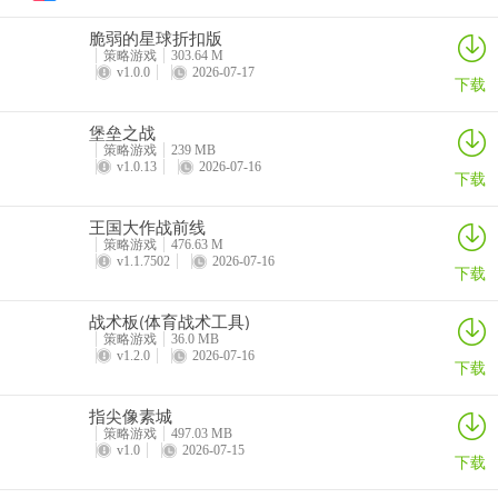
本2014年版下载_真人赢三张老版本2014年版正式版下载 游戏功能
脆弱的星球折扣版
策略游戏
303.64 M
6、手机在线十分顺畅的享受棋牌，三缺一安化棋牌棋牌游戏玩法超正
v1.0.0
2026-07-17
下载
宗地道，完美移植了民间地地道道的游戏玩法。
堡垒之战
7、大同棋牌扎股子使用了最高端3D还原模拟技术重现现实中最真实
策略游戏
239 MB
牌桌竞技环境，落实了公平游戏的安全竞技平台以及超强大的反舞弊
v1.0.13
2026-07-16
下载
游戏机制，落实了防沉迷竞技大厅致力于保障所有玩家都经过实名的
对手。大同棋牌扎股子游戏亮点
王国大作战前线
策略游戏
476.63 M
8、大量装饰物品等待我们去解锁，自由搭配不同主题开始闯关
v1.1.7502
2026-07-16
下载
三缺一安化棋牌点评
战术板(体育战术工具)
1、雷神全球用户已超千万量级，服务器集群全球范围上万台覆盖，网
策略游戏
36.0 MB
v1.2.0
2026-07-16
络加速行业领军品牌软件产品。
下载
2、百万海量豪华礼包送不停，每日签到豪礼、每日登陆礼包、累计登
指尖像素城
陆礼包等福利享不停。
策略游戏
497.03 MB
v1.0
2026-07-15
下载
3、全行情的走势可以通过资讯了解，三缺一安化棋牌也可以通过数据