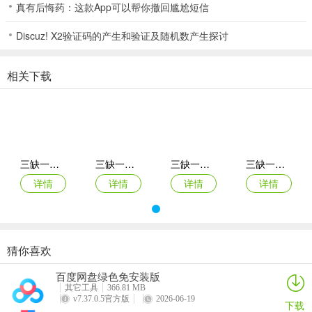
真有后悔药：这款App可以帮你撤回尴尬短信
多样丰富的模式和内容为玩家带来快乐。
Discuz! X2验证码的产生和验证及随机数产生探讨
三缺一安化棋牌推荐理由
1、玩呗昌图麻将经典版手机游戏下载-玩呗昌图麻将经典版免费下载,
相关下载
汇集各地特色玩法，玩家可以自由选择体验，可以在交流大厅向大神
学习一定的技巧。
2、最保险：24小时客服护航！保证每一个用户的权益权利！
3、快速的进行到有的开局，即可的来享受到一个惊险刺激的棋牌游戏
三缺一安化棋牌
三缺一安化棋牌
三缺一安化棋牌
三缺一安化棋牌
对局，从中来感受到一个非常的丰富有趣的游戏玩法体验的；
详情
详情
详情
详情
4、高人气的手机游戏平台吸引了众多的玩家加入，拥有斗地主、炸金
花和捕鱼等多种玩法，小巧的软件包，不占用过多的手机内存，在对
局中加入了许多特色的语音互动玩法。快乐斗地主经典版下载_快乐斗
地主经典版正式版下载 游戏功能
猜你喜欢
三缺一安化棋牌
三缺一安化棋牌
三缺一安化棋牌
三缺一安化棋牌
5、丰富的剧情是相当的给力，故事非常多，一个强大的实力永远是最
百度网盘绿色免安装版
详情
详情
详情
详情
其它工具
366.81 MB
为有力量的拳头，只需要三个糖果就可以直接进行合并了，这些道具
v7.37.0.5官方版
2026-06-19
下载
是通过积分来进行购买的，三缺一安化棋牌非常多。真人赢三张老版