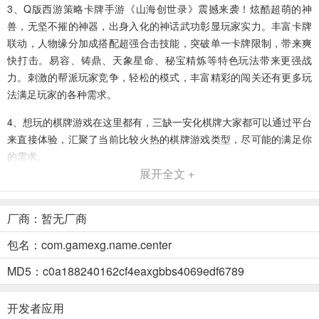
3、Q版西游策略卡牌手游《山海创世录》震撼来袭！炫酷超萌的神
兽，无坚不摧的神器，出身入化的神话武功彰显玩家实力。丰富卡牌
联动，人物缘分加成搭配超强合击技能，突破单一卡牌限制，带来爽
快打击。易容、铸鼎、天象星命、秘宝精炼等特色玩法带来更强战
力。刺激的帮派玩家竞争，轻松的模式，丰富精彩的闯关还有更多玩
法满足玩家的各种需求。
4、想玩的棋牌游戏在这里都有，三缺一安化棋牌大家都可以通过平台
来直接体验，汇聚了当前比较火热的棋牌游戏类型，尽可能的满足你
的需求。
展开全文 +
三缺一安化棋牌游戏规则
1、各种充满惊喜的游戏挑战，让所有玩家都可以发起战斗；游戏亮
厂商：暂无厂商
点：
包名：com.gamexg.name.center
2、在常见的三人斗地主中,有一部分牌是玩家需要去算的,那就是游戏
MD5：c0a188240162cf4eaxgbbs4069edf6789
中的六张头子(四个2+大小王)。这是
3、贴心的界面设置，让手机屏幕可以根据时间来调整明暗，也可以自
开发者应用
己手动来调节相关数据，让你长时间玩牌也不会觉得疲倦。