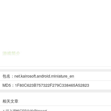
游戏简介
箱庭都市物语，一款题材经典但玩法新颖的高自由模拟建造类经营手
拥有着丰富的玩法、独特的城市建筑系统。
包名：net.kairosoft.android.miniature_en
游戏特色
MD5：1F80C623B757322F279C338465A52823
1.像素画风建设
像素画风开启建设发展，制定全新图纸方案完成挑战。
相关文章
2.自由管理规划
深入理解CSS中的@import