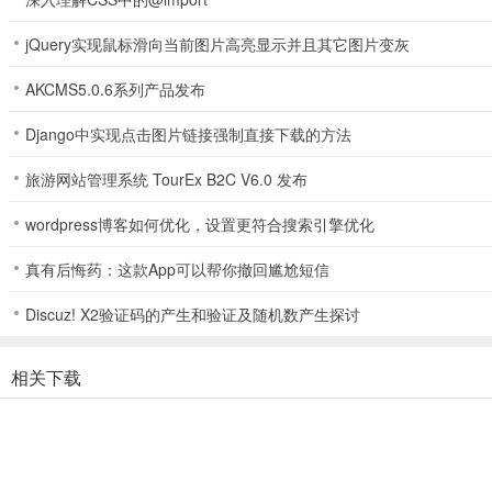
城市领导者身份自由管理，直接就能从多方面完成建设。
jQuery实现鼠标滑向当前图片高亮显示并且其它图片变灰
3.合理布局划分
AKCMS5.0.6系列产品发布
所有建筑布局自定义划分，充分利用土地空间减少浪费。
Django中实现点击图片链接强制直接下载的方法
4.娱乐设施挑选
旅游网站管理系统 TourEx B2C V6.0 发布
众多娱乐设施谨慎挑选添加，以此提高整体居民满意度。
wordpress博客如何优化，设置更符合搜索引擎优化
5.工人招募利用
真有后悔药：这款App可以帮你撤回尴尬短信
工人迅速点击招募提高效率，工人数量增加可以大幅缩短时间。
Discuz! X2验证码的产生和验证及随机数产生探讨
6.文明建设安排
城市各方面的文明建设安排，保证所有市民都能维持基本素质。
相关下载
游戏内容
1、城市扩建获得更多土地资源开启规划建造，这样将会体验到多种
2、所有建筑设施的扩建合理规划尝试，直接就能带来相当不错的规