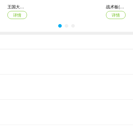
王国大作战前线
战术板(体育战术工具)
等级，完全就能迅速点击完成各项挑战模式。
详情
详情
质，否则很容易出现各种不满的情况。
挑战，这也能够解锁推进全新任务完成。
最后庇护所瘟疫
御兽岛
验完成各项任务，直接就能大幅提高整体资金收益。
详情
详情
配摆放合理安排，形成独特的混搭风格带来全新视觉效果。
角色养成提高相应属性，这样才能更好地实现发展。