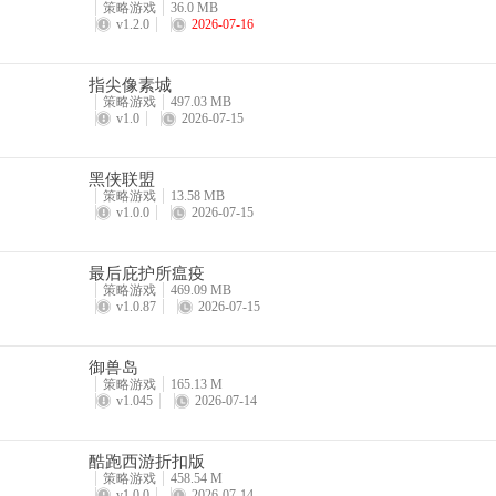
4、稳步增加店铺和住宅，加入更多市民，让这个城市看上去更加
策略游戏
36.0 MB
v1.2.0
2026-07-16
5、随着土地的扩张，还可以解锁更高级的建筑，不断提升城市的
指尖像素城
策略游戏
497.03 MB
v1.0
2026-07-15
黑侠联盟
策略游戏
13.58 MB
v1.0.0
2026-07-15
最后庇护所瘟疫
策略游戏
469.09 MB
v1.0.87
2026-07-15
御兽岛
策略游戏
165.13 M
v1.045
2026-07-14
酷跑西游折扣版
策略游戏
458.54 M
v1.0.0
2026-07-14