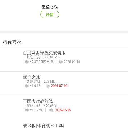
堡垒之战
3、时刻关注人口资源增长，随着人口数量增多才能提高相应的城市
详情
4、住宅区售价合理把控调整，保证所有居民都能获得良好的生活品
5、科技水平持续研发提升，随着科技提高将会更加轻松地完成各项
猜你喜欢
游戏亮点
黑侠联盟
1、招募大量工人完成各项挑战模式，直接就能展现出强大的技巧经
百度网盘绿色免安装版
详情
其它工具
366.81 MB
v7.37.0.5官方版
2026-06-19
2、充分发挥想象力和创意打造出梦幻都市，任何建筑设施之间的搭
3、所有人物角色之间的技能属性完美把握，争取能够最大程度促进
堡垒之战
策略游戏
239 MB
游戏玩法
v1.0.13
2026-07-16
1、拥有经典的像素画风，还拥有高度自由的经营建造玩法；
王国大作战前线
2、玩家可以自定义城市中建筑的布局，打造独一无二的城市；
策略游戏
476.63 M
v1.1.7502
2026-07-16
3、不断的发展城市建设可以提高你的收入，还能扩建城市领土；
战术板(体育战术工具)