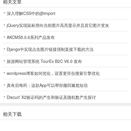
相关文章
2、玩家可通过召唤获取新角色；
深入理解CSS中的@import
jQuery实现鼠标滑向当前图片高亮显示并且其它图片变灰
3、接着点击冒险，挑战BOSS；
AKCMS5.0.6系列产品发布
Django中实现点击图片链接强制直接下载的方法
4、玩家可选择要上场的角色，游戏采用自动战斗；
旅游网站管理系统 TourEx B2C V6.0 发布
wordpress博客如何优化，设置更符合搜索引擎优化
5、成功消灭关卡内所有敌人即可获胜。
真有后悔药：这款App可以帮你撤回尴尬短信
Discuz! X2验证码的产生和验证及随机数产生探讨
游戏亮点
相关下载
1、多线副本：提供主线、日常及难度递增的精英副本，满足刷材料、
挑战高难等多种需求。