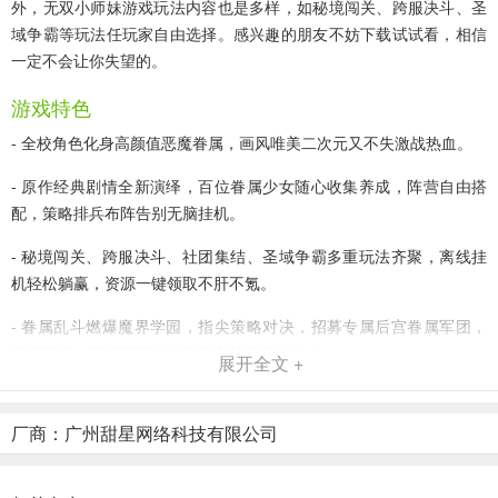
外，无双小师妹游戏玩法内容也是多样，如秘境闯关、跨服决斗、圣
域争霸等玩法任玩家自由选择。感兴趣的朋友不妨下载试试看，相信
一定不会让你失望的。
游戏特色
- 全校角色化身高颜值恶魔眷属，画风唯美二次元又不失激战热血。
- 原作经典剧情全新演绎，百位眷属少女随心收集养成，阵营自由搭
配，策略排兵布阵告别无脑挂机。
- 秘境闯关、跨服决斗、社团集结、圣域争霸多重玩法齐聚，离线挂
机轻松躺赢，资源一键领取不肝不氪。
- 眷属乱斗燃爆魔界学园，指尖策略对决，招募专属后宫眷属军团，
争霸圣域，开启属于你的恶魔高校称霸之旅！
展开全文 +
无双小师妹手游新手攻略
厂商：广州甜星网络科技有限公司
1、打开无双小师妹手游，手机号获取验证码注册登录，跟随引导点击
召唤；