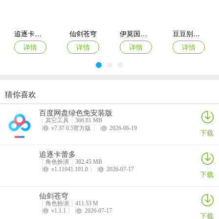
2、PVP与互动：包含竞技场、跨服决斗、圣域争霸和“浩劫玩法”天魔
降临等模式，允许多人协作挑战全服BOSS。
追逐卡蕾多
仙剑苍穹
伊莫国际服
豆豆别嚣张游戏
3、丰富外观：提供海量时装，角色可穿着护士装、海军装等多种服
饰，时装还可进行强化升级。
详情
详情
详情
详情
猜你喜欢
酷跑西游手游
巴雄天下
指尖无双手游
数码宝贝up手游
百度网盘绿色免安装版
详情
详情
详情
详情
其它工具
366.81 MB
v7.37.0.5官方版
2026-06-19
下载
追逐卡蕾多
角色扮演
382.45 MB
v1.11041.101.0
2026-07-17
下载
仙剑苍穹
角色扮演
411.53 M
v1.1.1
2026-07-17
下载