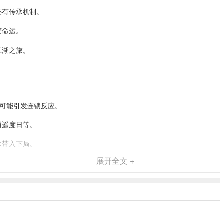
还有传承机制。
变命运。
江湖之旅。
都可能引发连锁反应。
逍遥度日等。
承带入下局。
展开全文 +
落。
复可玩性。