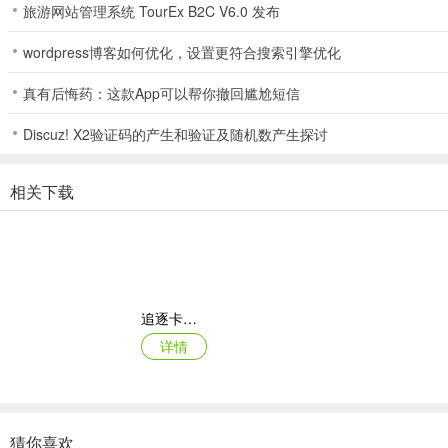
旅游网站管理系统 TourEx B2C V6.0 发布
问：游戏世界有什么特点？
wordpress博客如何优化，设置更符合搜索引擎优化
答：是动态江湖，超五百个动态事件与有独立行为的NPC构成江湖关
真有后悔药：这款App可以帮你撤回尴尬短信
问：如何进行游戏探索？
Discuz! X2验证码的产生和验证及随机数产生探讨
答：在无缝开放江湖地图中自由行动，能用轻功穿梭于城镇、荒野、秘
相关下载
追逐卡蕾多
详情
猜你喜欢