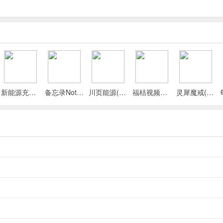
旅。随机天赋开局，每局都是全新体验，提升重复可玩性。
可逍遥山林，也可考取功名或经营产业走出别样路。
能加入门派或自立门户，完成悬赏等提升门派声望等级。
C互动，触发超五百种随机动态事件。
新能源充电桩查询(充电桩查询应用)
备忘录Note(多功能记事APP)
川页能源(电池管理应用)
福桔视频最新手机版
灵犀魔戒(运动睡眠管家)
制，多周目可保留部分记忆或能力开启新武侠路。
轨迹。比如拜师学艺闯荡江湖，或者归隐田园等，都由你决定。
力与内功经脉相关。还能加入现有门派或自立门户，通过完成悬赏、经营