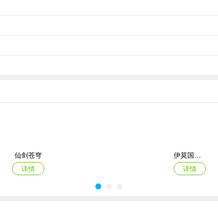
系网，每次互动都可能引发连锁反应，带来奇遇或危机。
境等七大区域，与不同NPC互动，触发超五百种随机动态事件。
仙剑苍穹
伊莫国际服
详情
详情