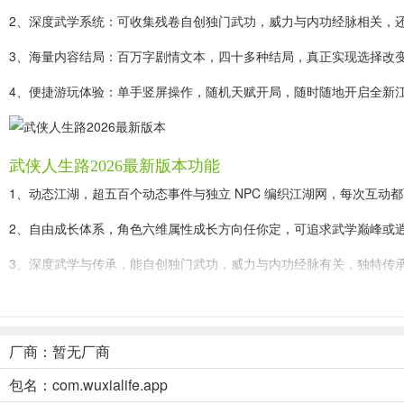
2、深度武学系统：可收集残卷自创独门武功，威力与内功经脉相关，
3、海量内容结局：百万字剧情文本，四十多种结局，真正实现选择改
4、便捷游玩体验：单手竖屏操作，随机天赋开局，随时随地开启全新
武侠人生路2026最新版本功能
1、动态江湖，超五百个动态事件与独立 NPC 编织江湖网，每次互动
2、自由成长体系，角色六维属性成长方向任你定，可追求武学巅峰或
3、深度武学与传承，能自创独门武功，威力与内功经脉有关，独特传
4、开放世界探索，无缝地图含七大区域，支持轻功飞行，畅游江湖角
5、便捷游玩体验，单手竖屏操作，随机天赋开局，每局全新，提升重
厂商：暂无厂商
包名：com.wuxialife.app