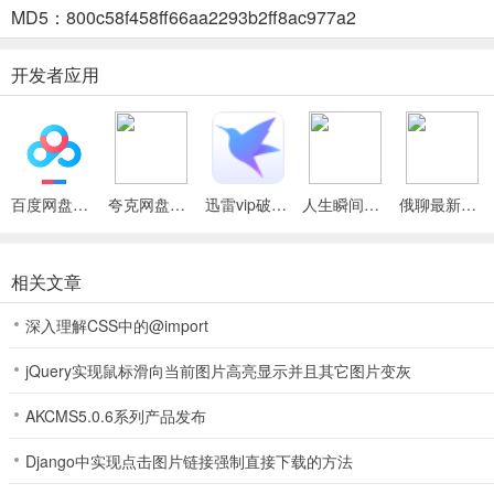
武侠人生路2026最新版本使用说明
MD5：800c58f458ff66aa2293b2ff8ac977a2
1. 操作便捷：采用单手竖屏操作模式，随时随地单手即可开启江湖之
开发者应用
2. 自由成长：角色六维属性，成长方向任你定。可勤学练武学巅峰，
3. 武学创造：收集招式残卷自创独门武功，威力与内功经脉相关。还
4. 探索互动：无缝开放江湖地图，七大区域轻功自由穿梭，与不同NP
百度网盘绿色免安装Pc电脑版
夸克网盘官方正式版
迅雷vip破解版永久会员2024版
人生瞬间最新手机版
俄聊最新手机版
5. 境界轮回：有境界突破系统，从三流武者到武林神话。独特传承机
相关文章
武侠人生路2026最新版本常见问题
深入理解CSS中的@import
问：武侠人生路2026最新版本如何进行角色成长？
jQuery实现鼠标滑向当前图片高亮显示并且其它图片变灰
答：通过应对不断出现的事件并做出选择，塑造角色的六维属性和人生
AKCMS5.0.6系列产品发布
问：游戏中的武学系统是怎样的？
Django中实现点击图片链接强制直接下载的方法
答：核心玩法之一是武学创造系统，收集招式残卷可自创独门武功，威