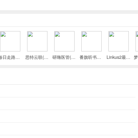
每日走路计步(运动健康记录)
思特云联(视频监控应用)
研嗨医管(医院管理平台)
番旗听书免费畅听(听书软件)
Linkus2最新手机版
产业等提升门派声望与等级。