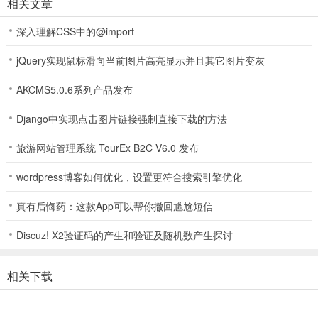
相关文章
物，你必须依托地形，运用手中一切武器与策略，构筑防线，且战且
退。是隐匿潜行，还是火力覆盖？每一次交锋，都是为了明天。
深入理解CSS中的@import
【自由探索，挑战极限环境】
jQuery实现鼠标滑向当前图片高亮显示并且其它图片变灰
穿越现代城市荒芜区：废弃医院、破旧高铁……在多样地形中搜集稀
AKCMS5.0.6系列产品发布
缺资源，迎战嗜血丧尸，解锁隐藏的末日真相。每一步探索都关乎生
Django中实现点击图片链接强制直接下载的方法
死存亡！
【组建小队，制定生存策略】
旅游网站管理系统 TourEx B2C V6.0 发布
招募各怀绝技的幸存者，巧妙搭配角色技能，制定专属战斗方案。直
wordpress博客如何优化，设置更符合搜索引擎优化
面巨型丧尸首领，用智慧与勇气突破绝境！
真有后悔药：这款App可以帮你撤回尴尬短信
生存33天抖音版怎么玩？
Discuz! X2验证码的产生和验证及随机数产生探讨
1、进入生存33天游戏玩家需要通过滑动手指操作幸存者移动。
相关下载
2、你可以靠近游戏中的“驱散迷雾”道具，驱散地图迷雾解锁更多地
图。