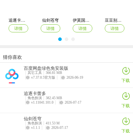
追逐卡蕾多
仙剑苍穹
伊莫国际服
豆豆别嚣张游戏
3、打开地图查看任务目标，规划移动路线避免丧尸围堵。
详情
详情
详情
详情
4、在游戏内搜集随机出现的 “罐头” 等食物，保证生存资源充足。
猜你喜欢
酷跑西游手游
巴雄天下
指尖无双手游
数码宝贝up手游
百度网盘绿色免安装版
5、使用搜集到的物资升级幸存者，提升战力、攻击、生命等属性，增
详情
详情
详情
详情
其它工具
366.81 MB
强生存能力。
v7.37.0.5官方版
2026-06-19
下载
追逐卡蕾多
角色扮演
382.45 MB
6、遵循求生指南的生存技巧，按任务指引前往地铁站完成探索后撤
v1.11041.101.0
2026-07-17
下载
离。
仙剑苍穹
角色扮演
411.53 M
v1.1.1
2026-07-17
下载
生存33天最强阵容