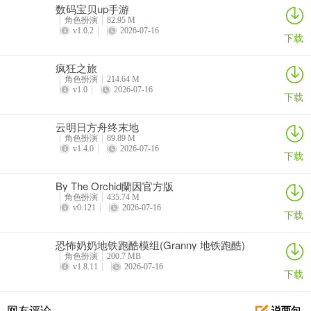
能力拉满，丸子头负责持续输出，医疗老兵的强效治疗能让团队保持
数码宝贝up手游
健康状态，面对高难度关卡时表现稳定。
角色扮演
82.95 M
v1.0.2
2026-07-16
下载
游戏亮点
疯狂之旅
1、末日沉浸体验
角色扮演
214.64 M
v1.0
2026-07-16
下载
探索沙漠、雪山等多地形废墟，应对天灾与变异丧尸，重建文明之
火。
云明日方舟终末地
角色扮演
89.89 M
2、策略小队作战
v1.4.0
2026-07-16
下载
自由搭配角色技能，集结坦克、治疗、输出，挑战高智能丧尸首领。
By The Orchid蘭因官方版
3、联盟对抗竞技
角色扮演
435.74 M
v0.121
2026-07-16
下载
加入联盟争夺领地，参与竞技场验证实力。
恐怖奶奶地铁跑酷模组(Granny 地铁跑酷)
更新日志
角色扮演
200.7 MB
v1.8.11
2026-07-16
下载
v1.0.16版本
1、优化游戏画面和质感表现，提升整体表现；
网友评论
说两句