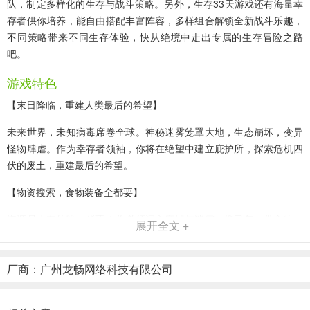
队，制定多样化的生存与战斗策略。另外，生存33天游戏还有海量幸
存者供你培养，能自由搭配丰富阵容，多样组合解锁全新战斗乐趣，
不同策略带来不同生存体验，快从绝境中走出专属的生存冒险之路
吧。
游戏特色
【末日降临，重建人类最后的希望】
未来世界，未知病毒席卷全球。神秘迷雾笼罩大地，生态崩坏，变异
怪物肆虐。作为幸存者领袖，你将在绝望中建立庇护所，探索危机四
伏的废土，重建最后的希望。
【物资搜索，食物装备全都要】
资源是生存的唯一货币！你必须深入废墟与迷雾中搜寻每一份食物、
展开全文 +
弹药与关键零件。每一次探索都是与时间的赛跑，下一份物资，可能
就是活下去的希望。
厂商：广州龙畅网络科技有限公司
【尸潮来袭，用火力杀出生路】
丧尸永不停息，它们成群袭来。从街头游荡的感染者到恐怖的变异怪