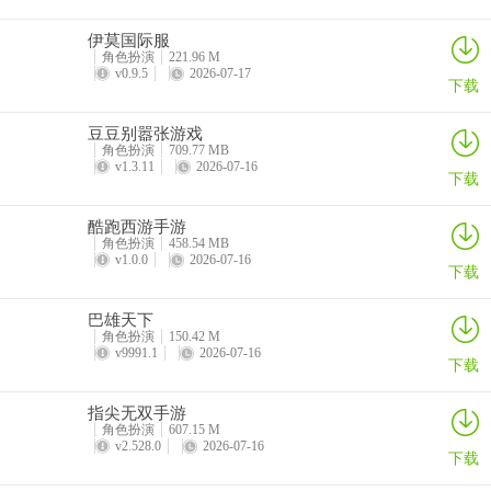
1、阵容一：
伊莫国际服
角色扮演
221.96 M
机甲战士 + 爱达 + 熊猫大师 + 厨神
v0.9.5
2026-07-17
下载
这套阵容攻防均衡，机甲战士作为肉盾能稳稳扛住伤害，爱达和熊猫
豆豆别嚣张游戏
大师提供高额输出，厨神则以奶妈身份保障团队续航，适合大多数战
角色扮演
709.77 MB
斗场景，新手玩家也能快速上手。
v1.3.11
2026-07-16
下载
2、阵容二：
酷跑西游手游
角色扮演
458.54 MB
忍术大师 + 哥谭骑士 + 飞龙骑士 + 雅典娜
v1.0.0
2026-07-16
下载
该阵容偏向爆发输出，忍术大师和飞龙骑士的技能伤害拉满，哥谭骑
士可补充控制与伤害，雅典娜作为奶妈兼顾治疗与辅助，适合追求快
巴雄天下
角色扮演
150.42 M
速清关、喜欢高爆发玩法的玩家。
v9991.1
2026-07-16
下载
3、阵容三：
指尖无双手游
齐天大圣 + 丸子头 + 极道大佬 + 医疗老兵
角色扮演
607.15 M
v2.528.0
2026-07-16
下载
这套阵容续航能力突出，齐天大圣和极道大佬组成双肉盾阵容，抗伤