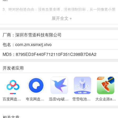
3、绝对的创造自由：没有血量束缚，没有强制目标，从一间像素小屋
到一座机械城市，你的想象边界就是宇宙的尽头。
展开全文 +
4、低门槛，深极致：拖拽即可搭建世界，任何人都能轻松造景；同
时，内置深层机械与逻辑系统，硬核玩家可造出功能齐全的复杂装
厂商：深圳市雪道科技有限公司
置，创造天花板无限高。
包名：com.zm.xsmxrj.vivo
像素冒险日记最新版本新手攻略
MD5：8795ED3F440F712110F351C398B7D6A2
1、进入游戏内我们先来创建新世界。
开发者应用
百度网盘绿色免安装Pc电脑版
夸克网盘官方正式版
迅雷vip破解版永久会员2024版
雪雪电池卫士app
大众走路app
2、然后就可以自由探索。
相关文章