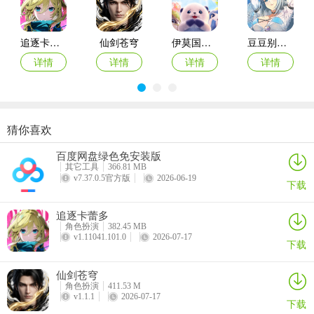
追逐卡蕾多
仙剑苍穹
伊莫国际服
豆豆别嚣张游戏
详情
详情
详情
详情
猜你喜欢
酷跑西游手游
巴雄天下
指尖无双手游
数码宝贝up手游
5、最后，玩家还可以通过游戏指南来快速上手游戏。
百度网盘绿色免安装版
详情
详情
详情
详情
其它工具
366.81 MB
v7.37.0.5官方版
2026-06-19
下载
追逐卡蕾多
角色扮演
382.45 MB
v1.11041.101.0
2026-07-17
下载
仙剑苍穹
角色扮演
411.53 M
v1.1.1
2026-07-17
下载
游戏亮点