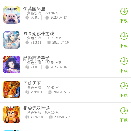
1、化身造物主，自由创造
伊莫国际服
角色扮演
221.96 M
v0.9.5
2026-07-17
没有预设剧本，你就是世界的主宰，用方块重塑山川，定义万物法
下载
则。
豆豆别嚣张游戏
2、无限宇宙，万物可集
角色扮演
709.77 MB
v1.3.11
2026-07-16
下载
程序生成的广阔世界，每一枚方块都对应独特材料，探索即惊喜，处
处可发掘。
酷跑西游手游
角色扮演
458.54 MB
3、超越想象的建造
v1.0.0
2026-07-16
下载
不设维度限制，既能雕琢绝美景观与宏伟建筑，也能拼装自行运作的
巴雄天下
精密机械。
角色扮演
150.42 M
v9991.1
2026-07-16
下载
4、冒险与创造深度交织
指尖无双手游
遗迹解谜、奇遇生物，冒险所得将反哺你的创造，形成灵感闭环。
角色扮演
607.15 M
v2.528.0
2026-07-16
下载
更新日志
v1.0.2版本