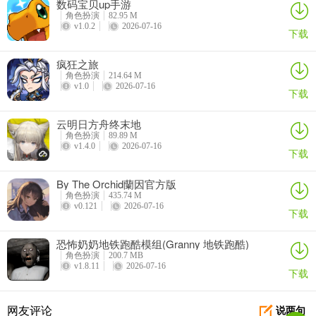
数码宝贝up手游
角色扮演
82.95 M
版本已更新
v1.0.2
2026-07-16
下载
疯狂之旅
角色扮演
214.64 M
v1.0
2026-07-16
下载
云明日方舟终末地
角色扮演
89.89 M
v1.4.0
2026-07-16
下载
By The Orchid蘭因官方版
角色扮演
435.74 M
v0.121
2026-07-16
下载
恐怖奶奶地铁跑酷模组(Granny 地铁跑酷)
角色扮演
200.7 MB
v1.8.11
2026-07-16
下载
网友评论
说两句