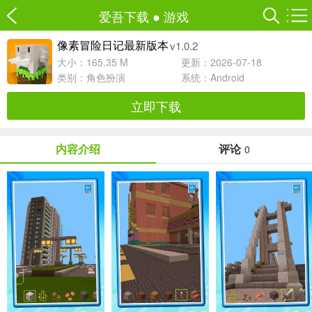
爱吾下载
●
游戏
v1.0.2
像素冒险日记最新版本
大小：165.35 M
更新：2026-07-18
类别：
角色扮演
系统：Android
立即下载
内容介绍
评论
0