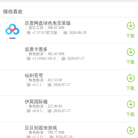
猜你喜欢
▪ 学习点神社 5
酷跑西游手游
巴雄天下
指尖无双手游
数码宝贝up手游
百度网盘绿色免安装版
详情
详情
详情
详情
其它工具
366.81 MB
v7.37.0.5官方版
2026-06-19
下载
追逐卡蕾多
▪ 学习点神社 6
角色扮演
382.45 MB
v1.11041.101.0
2026-07-17
下载
仙剑苍穹
角色扮演
411.53 M
v1.1.1
2026-07-17
下载
▪ 学习点神社 7
伊莫国际服
角色扮演
221.96 M
v0.9.5
2026-07-17
下载
豆豆别嚣张游戏
角色扮演
709.77 MB
▪ 学习点神社 8
v1.3.11
2026-07-16