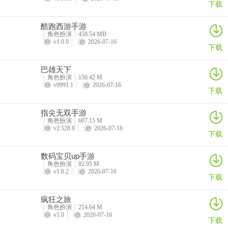
下载
酷跑西游手游
从第八个曼德拉戈拉或东南根母开始，向西/西南方向寻找水中半隐秘
角色扮演
458.54 MB
v1.0.0
2026-07-16
的小路（如果你有详细地图，会更容易看清）。神殿隐藏在河北对岸
下载
的树下，非常隐蔽。
巴雄天下
角色扮演
150.42 M
v9991.1
2026-07-16
下载
游戏特色
指尖无双手游
- 在精心打造的动态开放世界中自由探索
角色扮演
607.15 M
v2.528.0
2026-07-16
下载
- 流畅的战斗系统，包含多种连击和武器
数码宝贝up手游
- 根据你的行动和对话量身定制的剧情
角色扮演
82.95 M
v1.0.2
2026-07-16
- 加入两大阵营之一，在这个世界中生存下去
下载
- 学习并精通各种技能，打造专属你的游戏风格
疯狂之旅
角色扮演
214.64 M
- 完全适配移动端的操作方式，可自定义
v1.0
2026-07-16
下载