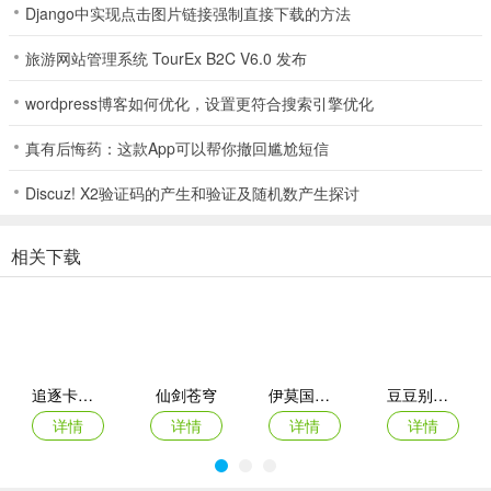
Django中实现点击图片链接强制直接下载的方法
▪ 学习点神社1
旅游网站管理系统 TourEx B2C V6.0 发布
wordpress博客如何优化，设置更符合搜索引擎优化
真有后悔药：这款App可以帮你撤回尴尬短信
▪ 学习点神社 2
Discuz! X2验证码的产生和验证及随机数产生探讨
相关下载
▪ 学习点神社3
追逐卡蕾多
仙剑苍穹
伊莫国际服
豆豆别嚣张游戏
▪ 学习点神社 4
详情
详情
详情
详情