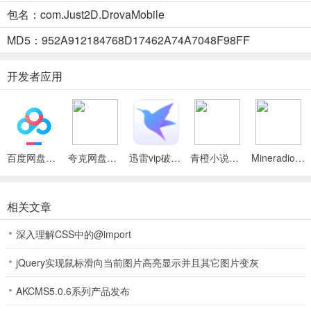
▪ 专为移动设备设计的UI和HUD
包名：com.Just2D.DrovaMobile
MD5：952A912184768D17462A74A7048F98FF
▪ 根据你的需求调整每个按钮的位置
开发者应用
▪ 按大小调整所有元素
百度网盘绿色免安装Pc电脑版
夸克网盘官方正式版
迅雷vip破解版永久会员2024版
青橙小说App
Mineradio手机版
▪ 调整菜单大小以便更好地查看
相关文章
▪ 选择左手模式切换摇杆和按钮
深入理解CSS中的@import
jQuery实现鼠标滑向当前图片高亮显示并且其它图片变灰
困兽之国手机版学习点神龛位置攻略
AKCMS5.0.6系列产品发布
学习点神龛散布在世界各地。学习点神龛可获得+3学习点。