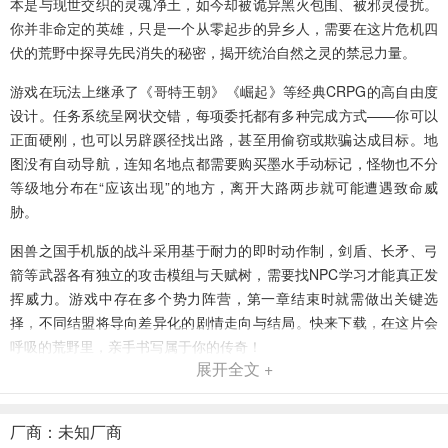
本是与现世交织的灵魂净土，如今却被诡异黑火包围、被邪灵侵扰。
你并非命定的英雄，只是一个从零起步的异乡人，需要在这片危机四
伏的荒野中探寻先民消失的秘密，揭开统治自然之灵的禁忌力量。
游戏在玩法上继承了《哥特王朝》《崛起》等经典CRPG的高自由度
设计。任务系统呈网状交错，每项委托都有多种完成方式——你可以
正面硬刚，也可以另辟蹊径找出路，甚至用偷窃或欺骗达成目标。地
图没有自动导航，连知名地点都需要购买墨水手动标记，怪物也不分
等级地分布在“应该出现”的地方，离开大路两步就可能遭遇致命威
胁。
困兽之国手机版的战斗采用基于耐力的即时动作制，剑盾、长矛、弓
箭等武器各有独立的攻击模组与天赋树，需要找NPC学习才能真正发
挥威力。游戏中存在多个势力阵营，第一章结束时就需做出关键选
择，不同结盟将导向差异化的剧情走向与结局。快来下载，在这片会
呼吸的荒野里，亲手书写属于你的传奇！
展开全文 +
困兽之国手机版亮点
厂商：未知厂商