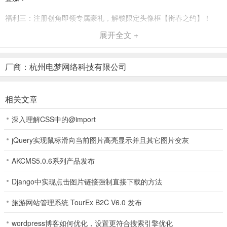
福利三：注册创角即领专属豪礼，解锁限定头像框【衔春之约】！
展开全文 +
福利四：特惠通宝一键购买，十倍欧皇膨胀通宝！
福利五：升级狂享千抽福利，参与升星有礼活动，获得限定头像框
厂商：杭州电梦网络科技有限公司
【星曜勇者】！
福利六：开局即送SSR+【林间暴风 - 贝尔】，0.06首充解锁SSR+
相关文章
【羽扇灵雀 - 薇拉】，激活新人崛起羁绊！
深入理解CSS中的@import
福利七：八日签到，次日登陆领取SSR+【天音女皇 - 莱蕾】，号角召
唤，闪烁之光！
jQuery实现鼠标滑向当前图片高亮显示并且其它图片变灰
福利八：新服盛典，缔结契约，次日登陆领取SSR+【冰霜女神 - 尤尤
AKCMS5.0.6系列产品发布
酱】，冰片乱舞，冰爆全场！
Django中实现点击图片链接强制直接下载的方法
福利九：新英雄登场，签到五天领取SSR+【章鱼女妖 - 多丽丝】，腐
潮之主，深渊祝福！
旅游网站管理系统 TourEx B2C V6.0 发布
福利十：挂机掉落部族之证，强力五星限时兑换，助力阵容快速成
wordpress博客如何优化，设置更符合搜索引擎优化