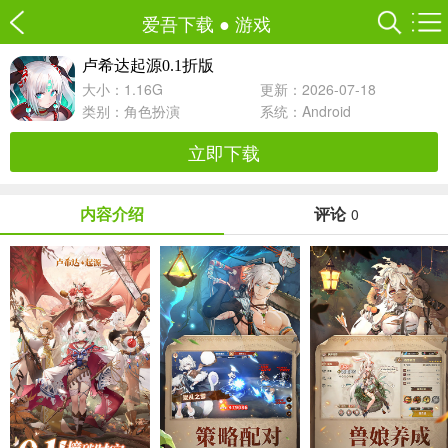
爱吾下载
●
游戏
卢希达起源0.1折版
大小：1.16G
更新：2026-07-18
类别：
角色扮演
系统：Android
立即下载
内容介绍
评论
0