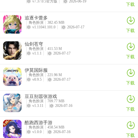
v7.37.0.5官方版
2026-06-19
下载
尤尤酱 (潮歌 - 追击/禁疗)： 开服活动获取。 核心功能卡，追击补充
伤害，禁疗克制回复。
追逐卡蕾多
角色扮演
382.45 MB
v1.11041.101.0
2026-07-17
下载
仙剑苍穹
角色扮演
411.53 M
v1.1.1
2026-07-17
下载
薇拉 (烬炎 - 群伤爆发)： 首充奖励。 强力的AOE输出手，清场利器。
伊莫国际服
角色扮演
221.96 M
v0.9.5
2026-07-17
下载
豆豆别嚣张游戏
角色扮演
709.77 MB
v1.3.11
2026-07-16
下载
贝尔 (烬炎 - 单体连击)： 首次十连必得。 优秀的单体点杀核心，爆发
力强。
酷跑西游手游
角色扮演
458.54 MB
v1.0.0
2026-07-16
下载