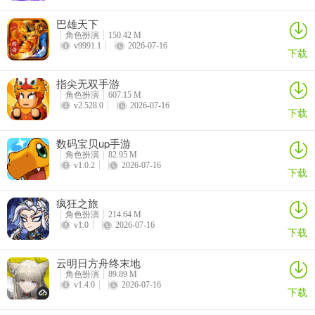
巴雄天下
角色扮演
150.42 M
v9991.1
2026-07-16
下载
莱蕾 (祖灵 - 群伤爆发)： 八日活动第二天赠送。 强力AOE输出，可输
出可治疗。
指尖无双手游
角色扮演
607.15 M
v2.528.0
2026-07-16
下载
数码宝贝up手游
角色扮演
82.95 M
v1.0.2
2026-07-16
下载
弥尔 (森语 - 治疗/驱散)： 抽卡有机会获得。优质奶妈，驱散效果关
疯狂之旅
键。
角色扮演
214.64 M
v1.0
2026-07-16
下载
提示： 集齐以上角色，搭配任意坦克（如吉尔达）或辅助，即可组成
非常强力的开荒阵容（如：吉尔达 + 尤尤酱 + 薇拉 + 贝尔 + 莱蕾 +
云明日方舟终末地
夏弥尔）。
角色扮演
89.89 M
v1.4.0
2026-07-16
下载
游戏特色