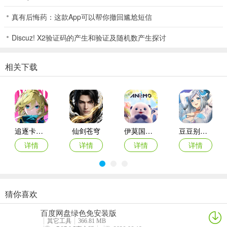
型！
真有后悔药：这款App可以帮你撤回尴尬短信
卢希达起源新手攻略之阵容推荐篇
Discuz! X2验证码的产生和验证及随机数产生探讨
一、 新手必练角色 & 轻松获取途径
开服初期资源有限，可以优先培养以下极易获取且强度在线的核心角
相关下载
色，能组成不错的过渡阵容，也是后期强力队伍的重要组件：
追逐卡蕾多
仙剑苍穹
伊莫国际服
豆豆别嚣张游戏
详情
详情
详情
详情
吉尔达 (森语 - 肉盾/免伤)： 开服活动获取。 优秀的坦克，提供可靠
的生存保障。
猜你喜欢
酷跑西游手游
巴雄天下
指尖无双手游
数码宝贝up手游
百度网盘绿色免安装版
详情
详情
详情
详情
其它工具
366.81 MB