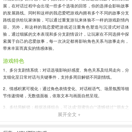
展，在对话过程中会出现一些多个选项的回答，你的选择会影响故事
的发展路线。同时和这样的我恋爱吧游戏内拥有多个不同的故事分支
路线提供给玩家体验，可以通过重复游玩来体验不一样的游戏剧情内
容。另外，和这样的我恋爱吧游戏还注重角色塑造与沉浸式对话体
验，通过细腻的文本表现和多分支剧情设计，让玩家在不同选择中探
索属于自己的恋爱故事，每一次决定都将影响角色关系与故事走向，
带来丰富而真实的情感体验。
游戏特色
1、多分支剧情系统：对话选项影响好感度、角色关系及结局走向，分
支细化至日常对话与关键事件，支持多周目解锁不同剧情线。
2、情感积累可视化：通过角色表情变化、对话框语气、场景氛围等细
节传递情绪，无数值面板，依靠文本与画面自然呈现。
3、多结局解锁：根据选择组合，可达成“甜蜜告白”“遗憾错过”“朋友之
展开全文 +
上”等多种结局，结局条件隐含于日常互动中。
4、回忆收藏系统：关键剧情片段自动收录至“回忆相册”，可随时回