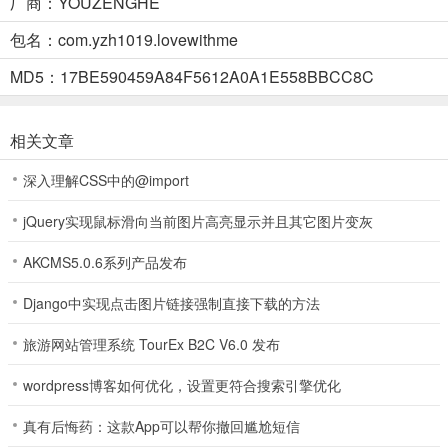
厂商：YOUZENGHE
顾，并解锁角色内心独白与设定补全内容。
包名：com.yzh1019.lovewithme
和这样的我恋爱吧手游怎么玩？
MD5：17BE590459A84F5612A0A1E558BBCC8C
1、打开和这样的我恋爱吧游戏，我们直接点击开始游戏按钮即可。
相关文章
深入理解CSS中的@import
jQuery实现鼠标滑向当前图片高亮显示并且其它图片变灰
AKCMS5.0.6系列产品发布
2、游戏具体是采用了文字剧情玩法，唯美的画面，跌宕起伏的剧情，
Django中实现点击图片链接强制直接下载的方法
给玩家沉浸式体验。
旅游网站管理系统 TourEx B2C V6.0 发布
wordpress博客如何优化，设置更符合搜索引擎优化
真有后悔药：这款App可以帮你撤回尴尬短信