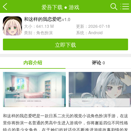
爱吾下载
●
游戏
v1.0
和这样的我恋爱吧
大小：641.13 M
更新：2026-07-18
类别：
角色扮演
系统：Android
立即下载
内容介绍
评论
0
和这样的我恋爱吧
是一款日系二次元的视觉小说角色扮演手游，在这
里你将扮演一名普通的男高中生进入游戏中，你将邂逅四位不同性格
特点的美少女角色，在于她们的对话中不断推进游戏故事剧情的发