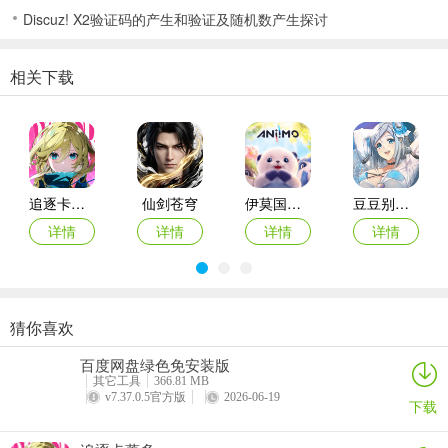
Discuz! X2验证码的产生和验证及随机数产生探讨
相关下载
3、我们需要做出相应的游戏选择，使得游戏结局向着自己所期望的方
向发展。
追逐卡蕾多
仙剑苍穹
伊莫国际服
豆豆别嚣张游戏
详情
详情
详情
详情
猜你喜欢
酷跑西游手游
巴雄天下
指尖无双手游
数码宝贝up手游
游戏亮点
百度网盘绿色免安装版
详情
详情
详情
详情
1、“真实感”对话设计：文本贴近日常交流习惯，含大量语气词、停
其它工具
366.81 MB
v7.37.0.5官方版
2026-06-19
顿、重复，避免机械式对白，增强代入感。
下载
2、环境叙事细节：季节变化、时间推移、角色穿着随剧情调整，场景