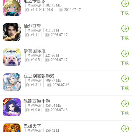
追逐卡蕾多
中可交互物品(日记、照片、礼物)触发隐藏对话。
角色扮演
382.45 MB
v1.11041.101.0
2026-07-17
下载
3、沉浸式UI：可隐藏对话框与选项，仅保留画面与音乐，营造纯粹阅
读体验;关键选择时限时作答，增加代入感。
仙剑苍穹
角色扮演
411.53 M
v1.1.1
2026-07-17
4、原创配乐氛围：背景音乐随剧情情绪切换，日常段轻缓，心动段旋
下载
律渐强，告白段使用主题曲变奏。
伊莫国际服
角色扮演
221.96 M
v0.9.5
2026-07-17
下载
豆豆别嚣张游戏
角色扮演
709.77 MB
v1.3.11
2026-07-16
下载
酷跑西游手游
角色扮演
458.54 MB
v1.0.0
2026-07-16
下载
巴雄天下
角色扮演
150.42 M