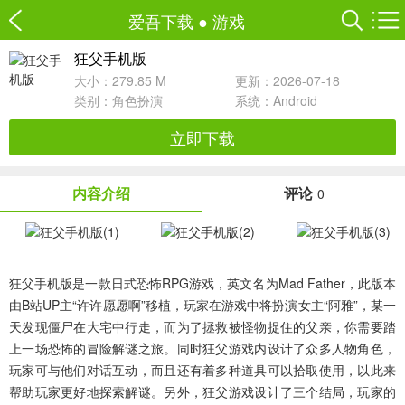
爱吾下载
●
游戏
狂父手机版
大小：279.85 M
更新：2026-07-18
类别：
角色扮演
系统：Android
立即下载
内容介绍
评论
0
狂父手机版
是一款日式恐怖RPG游戏，英文名为
Mad Father
，此版本
由B站UP主“许许愿愿啊”移植，玩家在游戏中将扮演女主“阿雅”，某一
天发现僵尸在大宅中行走，而为了拯救被怪物捉住的父亲，你需要踏
上一场恐怖的冒险解谜之旅。同时狂父游戏内设计了众多人物角色，
玩家可与他们对话互动，而且还有着多种道具可以拾取使用，以此来
帮助玩家更好地探索解谜。另外，狂父游戏设计了三个结局，玩家的