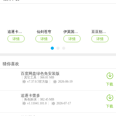
2、父亲
阿雅的父亲。在大豪宅的地下室内进行可怕的实验活动。
追逐卡蕾多
仙剑苍穹
伊莫国际服
豆豆别嚣张游戏
详情
详情
详情
详情
3、母亲
阿雅的母亲。在游戏开始时的一年前就已经去世了，深爱着阿雅父
亲，并且真相是……（在取得她写给阿雅的父亲情信中可以了解到）
猜你喜欢
酷跑西游手游
巴雄天下
指尖无双手游
数码宝贝up手游
百度网盘绿色免安装版
详情
详情
详情
详情
其它工具
366.81 MB
4、玛莉亚
v7.37.0.5官方版
2026-06-19
下载
以阿雅父亲的助手及情人的身份，居住在这个家里的女仆。
追逐卡蕾多
角色扮演
382.45 MB
v1.11041.101.0
2026-07-17
下载
5、谜之黑衣人