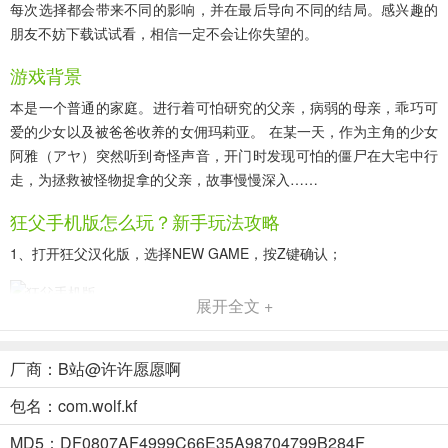
每次选择都会带来不同的影响，并在最后导向不同的结局。感兴趣的
朋友不妨下载试试看，相信一定不会让你失望的。
游戏背景
本是一个普通的家庭。进行着可怕研究的父亲，病弱的母亲，乖巧可
爱的少女以及被爸爸收养的女佣玛莉亚。 在某一天，作为主角的少女
阿雅（アヤ）突然听到奇怪声音，开门时发现可怕的僵尸在大宅中行
走，为拯救被怪物捉拿的父亲，故事慢慢深入……
狂父手机版怎么玩？新手玩法攻略
1、打开狂父汉化版，选择NEW GAME，按Z键确认；
展开全文 +
2、接着选择游戏难度；
厂商：B站@许许愿愿啊
包名：com.wolf.kf
3、进入游戏后，玩家需通过左侧轮盘控制角色移动探索；
MD5：DF0807AF4999C66E35A98704799B284F