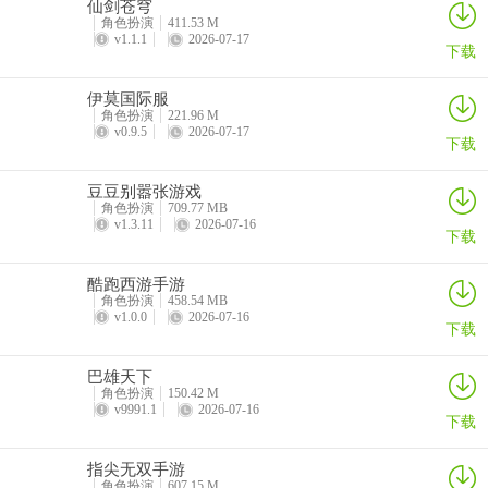
仙剑苍穹
经常在故事中突然出现并帮助阿雅，自称推销员。收集了所有宝石后
角色扮演
411.53 M
v1.1.1
2026-07-17
在IF剧情中知道其真正目的。
下载
伊莫国际服
角色扮演
221.96 M
6、金发少年
v0.9.5
2026-07-17
下载
协助阿雅离开大屋的谜之少年。
豆豆别嚣张游戏
角色扮演
709.77 MB
v1.3.11
2026-07-16
下载
狂父结局攻略
酷跑西游手游
共有
3个结局
，其中一个为官方设定的真正结局。
角色扮演
458.54 MB
v1.0.0
2026-07-16
下载
在完成结局后，再重新多玩一遍游戏，将会看到爸爸及妈妈所写的日
记，以及妈妈写给爸爸的情信。
巴雄天下
角色扮演
150.42 M
1、帮父亲，在最后选择救玛莉亚，出现真结局（继承父亲的事业）；
v9991.1
2026-07-16
下载
2、帮父亲，在最后选择不救玛莉亚，或者没有进玛莉亚房间（不触发
指尖无双手游
玛莉亚救助选项），最后阿雅被父亲做成人偶；
角色扮演
607.15 M