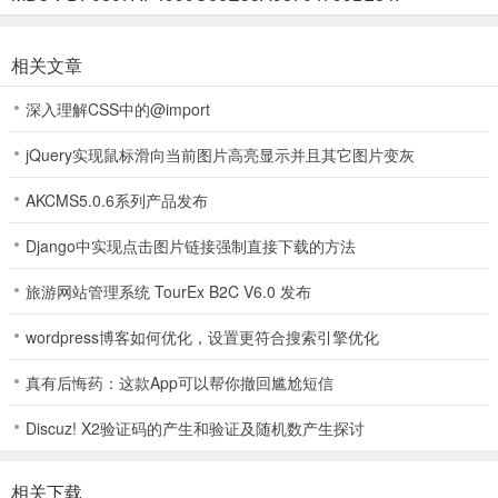
4、玩家可按Z键与游戏内的物品进行互动；
相关文章
深入理解CSS中的@import
5、接着从卧室走出来到大宅东走廊；
jQuery实现鼠标滑向当前图片高亮显示并且其它图片变灰
AKCMS5.0.6系列产品发布
6、与旁边的乌鸦搭话可保存游戏进度；
Django中实现点击图片链接强制直接下载的方法
旅游网站管理系统 TourEx B2C V6.0 发布
7、另外，游戏内还设计了多种道具，可帮助玩家更好地探索解谜。
wordpress博客如何优化，设置更符合搜索引擎优化
真有后悔药：这款App可以帮你撤回尴尬短信
狂父人物介绍
Discuz! X2验证码的产生和验证及随机数产生探讨
1、阿雅
本作的女主角。隐约知道父亲进行可怕实验但不肯面对现实的女孩。
相关下载