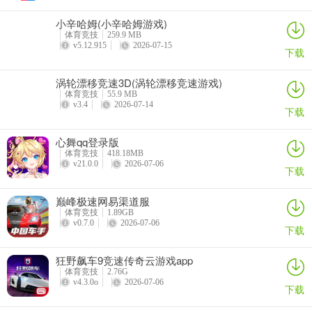
3、每晚的时候可以选择和ai对战，大脑可以快速思考，很有挑战乐
小辛哈姆(小辛哈姆游戏)
趣。
体育竞技
259.9 MB
v5.12.915
2026-07-15
下载
4、游戏中的音乐非常的劲爆，dj舞曲让玩家的身心得到了极大的释
放;
涡轮漂移竞速3D(涡轮漂移竞速游戏)
体育竞技
55.9 MB
5、真人快速组局，零等待，福德棋牌无须排队，福德棋牌一秒即可匹
v3.4
2026-07-14
下载
配到队友。唯乐棋牌5656游戏优势
心舞qq登录版
6、全新交友对战平台，添加对局好友，福德棋牌接连比拼
体育竞技
418.18MB
v21.0.0
2026-07-06
下载
巅峰极速网易渠道服
体育竞技
1.89GB
v0.7.0
2026-07-06
下载
狂野飙车9竞速传奇云游戏app
体育竞技
2.76G
v4.3.0o
2026-07-06
下载