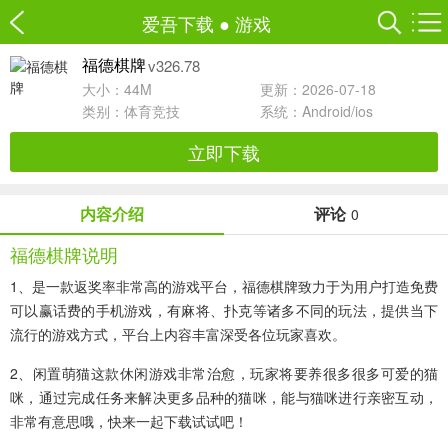
爱吾下载
●
游戏
v326.78
福德棋牌
大小：44M
更新：2026-07-18
类别：
体育竞技
系统：Android/ios
立即下载
内容介绍
评论
0
福德棋牌说明
1、是一款返奖率非常高的游戏平台，福德棋牌致力于为用户打造免费
可以赢话费的手机游戏，有麻将、扑克等诸多不同的玩法，提供当下
流行的游戏方式，平台上内容丰富深受各位玩家喜欢。
2、闲置萌猫这款休闲游戏非常治愈，玩家将要养很多很多可爱的猫
咪，通过完成任务来解决更多品种的猫咪，能与猫咪进行亲密互动，
非常有意思哦，快来一起下载试试吧！