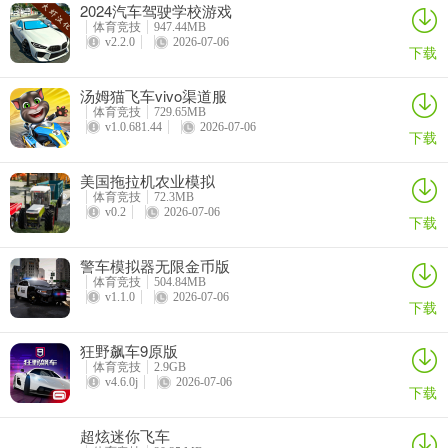
2024汽车驾驶学校游戏
体育竞技
947.44MB
v2.2.0
2026-07-06
下载
汤姆猫飞车vivo渠道服
体育竞技
729.65MB
v1.0.681.44
2026-07-06
下载
美国拖拉机农业模拟
体育竞技
72.3MB
v0.2
2026-07-06
下载
警车模拟器无限金币版
体育竞技
504.84MB
v1.1.0
2026-07-06
下载
狂野飙车9原版
体育竞技
2.9GB
v4.6.0j
2026-07-06
下载
超炫迷你飞车