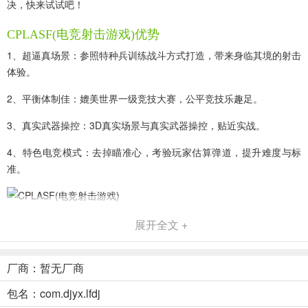
决，快来试试吧！
CPLASF(电竞射击游戏)优势
1、超逼真场景：参照特种兵训练战斗方式打造，带来身临其境的射击
体验。
2、平衡体制佳：媲美世界一级竞技大赛，公平竞技乐趣足。
3、真实武器操控：3D真实场景与真实武器操控，贴近实战。
4、特色电竞模式：去掉瞄准心，考验玩家估算弹道，提升难度与标
准。
展开全文 +
CPLASF(电竞射击游戏)功能
1、3D 真实场景与武器操控，打造专业特种部队射击训练场，带来逼
真体验。
厂商：暂无厂商
2、设有普通和电竞两种模式，电竞模式无瞄准心，考验玩家估算弹道
包名：com.djyx.lfdj
能力。