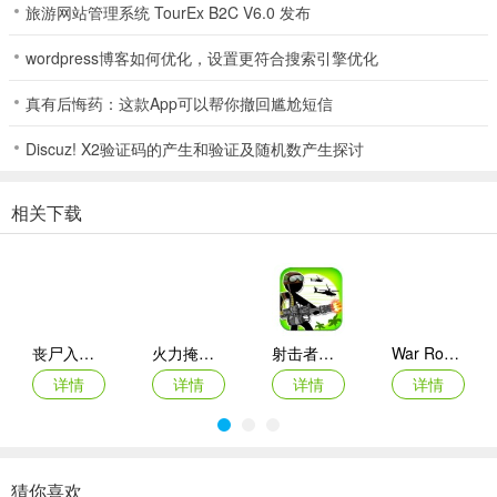
3. 游戏设计3D真实场景与真实武器操控，还有专业特种部队射击训练
旅游网站管理系统 TourEx B2C V6.0 发布
场。
wordpress博客如何优化，设置更符合搜索引擎优化
4. 全球排行榜展示上榜玩家所在国国旗、昵称、完成时间等参数，上
榜玩家可获良风币奖励，用于解锁关卡和兑换商城物品。
真有后悔药：这款App可以帮你撤回尴尬短信
5. 熟悉每个英雄背后故事，踏上荣耀征程，探寻世界秘密，尽享辉煌
Discuz! X2验证码的产生和验证及随机数产生探讨
战斗人生，沉浸快意冒险与巅峰对决。
相关下载
CPLASF是啥意思
你可能想问的是“CPLASF”在电竞英雄这款游戏里是什么意思。在《电
竞英雄》中，它有着丰富的内涵。这是一款超棒的第一人称竞技射击
手游，以特种兵训练和战斗为蓝本，场景超逼真。它由特种部队退役
丧尸入侵Zombie Invasion
火力掩护无限生命金币
射击者联盟
War Robots
士兵好风设计开发，以展现中国特种部队为主题，结合电子竞技比赛
详情
详情
详情
详情
机制。游戏特点十足，能让你熟悉英雄故事快意冒险，踏上荣耀征程
探寻秘密，尽享辉煌战斗人生。攻略方面，有3D真实场景和真实武器
操控，还有普通和电竞两种模式，电竞模式去掉瞄准心，更考验玩家
估算弹道，狙击枪也需选不同瞄准点，提升难度与电竞标准。还有全
猜你喜欢