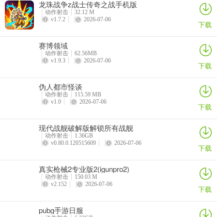
龙珠战争z战士传奇之战手机版
动作射击
32.12 M
答：有全球排行榜，显示上榜玩家所在国国旗、昵称、完成时间等参
v1.7.2
2026-07-06
下载
数。上榜玩家可获取良风币奖励，良风币能解锁游戏关卡和兑换商城
内物品。
赛博领域
动作射击
62.56MB
v1.9.3
2026-07-06
下载
伪人都市怪谈
动作射击
115.59 MB
v1.0
2026-07-06
下载
现代战舰破解版解锁所有战舰
动作射击
1.36GB
v0.80.0.120515609
2026-07-06
下载
真实枪械2专业版2(igunpro2)
动作射击
150.03 M
v2.152
2026-07-06
下载
pubg手游日服