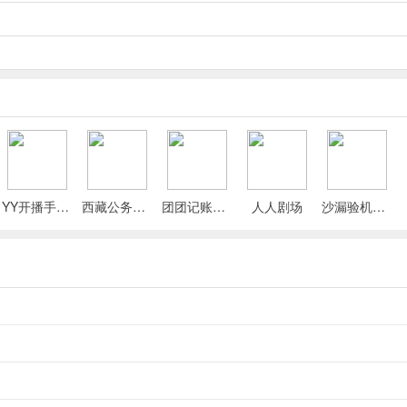
YY开播手机版
西藏公务出行app
团团记账App
人人剧场
沙漏验机手机版