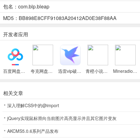
1、免费加入Prelude并解锁主游戏，获得30多首额外歌曲。
包名：com.blp.bleap
2、升级到Bleap+，免费获得所有后续歌曲包，
MD5：BB898E8CFF91083A20412AD0E38F88AA
3、在排行榜上与全球玩家对战，成为节奏大师。
开发者应用
4、创新操控+动态视觉效果。
5、初学者轻松上手，专业玩家史诗级体验，无广告。
更新日志
百度网盘绿色免安装Pc电脑版
夸克网盘官方正式版
迅雷vip破解版永久会员2024版
青橙小说App
Mineradio手机版
v1.0.2版本
提高了登录过程的稳定性。
相关文章
深入理解CSS中的@import
jQuery实现鼠标滑向当前图片高亮显示并且其它图片变灰
AKCMS5.0.6系列产品发布