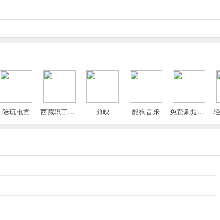
陪玩电竞
西藏职工App
剪映
酷狗音乐
免费刷短剧漫剧