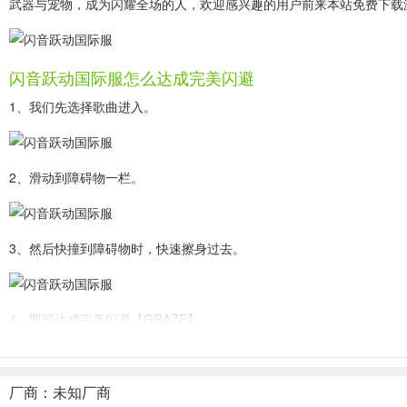
武器与宠物，成为闪耀全场的人，欢迎感兴趣的用户前来本站免费下载
闪音跃动国际服怎么达成完美闪避
1、我们先选择歌曲进入。
2、滑动到障碍物一栏。
3、然后快撞到障碍物时，快速擦身过去。
4、即可达成完美闪避【GRAZE】。
厂商：未知厂商
游戏特色