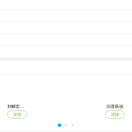
刘畊宏毽子健身操游戏(LiuGengHon)
闪音跃动
详情
详情