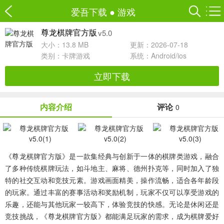
爱吾下载
●
游戏
v5.0
尊龙棋牌官方版
大小：13.8 MB
更新：2026-07-18
类别：
卡牌游戏
系统：Android/ios
立即下载
内容介绍
评论
0
《尊龙棋牌官方版》是一款集经典与创新于一体的棋牌类游戏，融合
了多种传统棋牌玩法，如斗地主、麻将、德州扑克等，同时加入了独
特的社交互动和竞技元素。游戏画面精美，操作流畅，适合各年龄段
的玩家。通过丰富的赛事活动和奖励机制，玩家不仅可以享受游戏的
乐趣，还能与其他玩家一较高下，体验竞技的快感。无论是休闲还是
竞技挑战，《尊龙棋牌官方版》都能满足玩家的需求，成为棋牌爱好