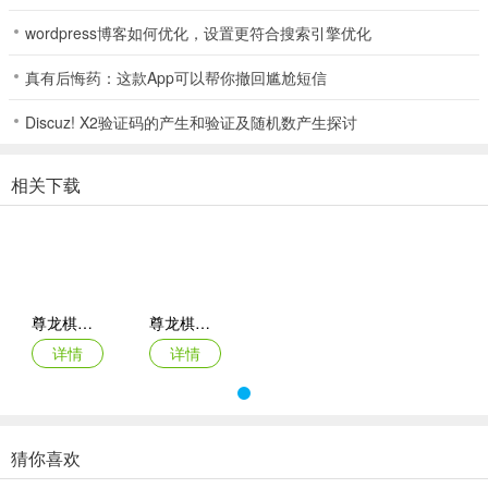
了大量棋牌爱好者。游戏不仅保留了传统棋牌的经典玩法，还加入了
wordpress博客如何优化，设置更符合搜索引擎优化
现代化的元素，如实时语音聊天和好友系统，增强了玩家之间的互动
性。此外，游戏还设有多种赛事活动，玩家可以通过参与比赛赢取丰
真有后悔药：这款App可以帮你撤回尴尬短信
厚的奖励，提升自己的竞技水平。无论是休闲还是竞技挑战，《尊龙
棋牌官方版》都能满足玩家的需求，成为棋牌爱好者的不二之选。
Discuz! X2验证码的产生和验证及随机数产生探讨
游戏的亮点在于其丰富的游戏内容和强大的社交互动功能。玩家不仅
相关下载
可以享受多种经典棋牌游戏的乐趣，还能与其他玩家实时交流，分享
游戏心得。此外，游戏还定期举办各种赛事活动，为玩家提供了展示
自己棋牌技巧的平台。无论是新手还是资深玩家，都能在《尊龙棋牌
官方版》中找到属于自己的乐趣。如果你是一位棋牌爱好者，那么这
款游戏绝对不容错过。
尊龙棋牌官方版
尊龙棋牌官方版
详情
详情
猜你喜欢