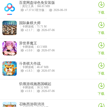
百度网盘绿色免安装版
其它工具
366.81 MB
v7.37.0.5官方版
2026-06-19
下载
国际象棋大师
卡牌游戏
71.71 M
v2.1.7
2026-07-06
下载
异世界魔王
卡牌游戏
43.5 MB
v1.0.0
2026-07-06
下载
斗兽棋大作战
卡牌游戏
46.47 MB
v1.8.5
2026-07-06
下载
饥饿游戏施惠国崛起
卡牌游戏
38.52 MB
v1.0.1
2026-07-06
下载
召唤西游萌消消