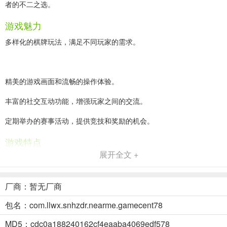
者的不二之选。
游戏魅力
多样化的棋牌玩法，满足不同玩家的需求。
精美的游戏画面和流畅的操作体验。
丰富的社交互动功能，增强玩家之间的交流。
定期举办的赛事活动，提供竞技和奖励的机会。
游戏特点
展开全文 +
融合传统与现代元素，创新棋牌玩法。
高清3D画面，细节处理精致。
厂商：暂无厂商
实时语音聊天和好友系统，增强互动性。
包名：com.llwx.snhzdr.nearme.gamecent78
多种赛事活动和奖励机制，提升游戏趣味性。
MD5：cdc0a188240162cf4eaaba4069edf578