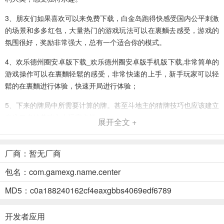
3、朋友们如果喜欢可以来免费下载，白金岛跑得快感受国内公平刺激
的场景和多多红包，大量热门的游戏玩法可以在裏麵去感受，游戏的
氛围很好，奖励非常强大，总有一个适合你的模式。
4、欢乐德州圈安卓版下载_欢乐德州圈安卓版手机版下载,非常简单的
游戏操作可以在裏麵轻鬆的感受，非常快速的上手，新手玩家可以轻
鬆的在裏麵进行体验，快速开局进行体验；
5、下来的牌局中所需要计算的牌。甚至斗地主的猜牌技巧也应该建立
在这二者的基础之上玩家点评：
展开全文 +
6、诸多的民俗高手实战演练，也有大红包随意领，经典的棋牌游戏功
略。疯狂炸金花,充注抢庄游戏玩法新鲜刺激性持续，一起也可以给你
厂商：暂无厂商
乐翻天。玩家点评：
包名：com.gamexg.name.center
白金岛跑得快说明
MD5：c0a188240162cf4eaxgbbs4069edf6789
1、这是一款最近十分火爆的手机棋牌游戏，齐全的娱乐类型让玩家感
受超赞的棋牌竞技乐趣，还有海量好礼给你惊喜，白金岛跑得快智能
开发者应用
匹配，火速开局，真人玩家在线pk，乐趣无穷，白金岛跑得快感兴趣