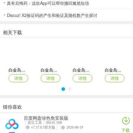
真有后悔药：这款App可以帮你撤回尴尬短信
1、超多靓男美女在线约牌，任何时间上线都能轻松找到玩伴，深夜赛
场更火爆。全民斗地主老版本高玩点评
Discuz! X2验证码的产生和验证及随机数产生探讨
2、淘淘圈APP是一款做任务赚钱的应用软件。这里汇集了海量的任
相关下载
务，用户可以通过做任务来领取奖励，每天都会发送大量的新任务，
任务数量不限，，只要在规定时间内完成即可。 软件亮点：
3、这是非常高质量的体验，非常正规的职业棋局，白金岛跑得快随时
享受战斗乐趣；
白金岛跑得快
白金岛跑得快正版
白金岛跑得快
白金岛跑得快
4、劲爆爽快地棋牌对战方式，让你可以在游戏里面体验到什么才是传
承经典，白金岛跑得快创新的经典。
详情
详情
详情
详情
白金岛跑得快评价
1、PVE战斗可寻求帮派成员的协助作战轻松升级，时间升级模式，武
将升级再也不用无限杀怪了。
猜你喜欢
白金岛跑得快
白金岛跑得快
白金岛跑得快
白金岛跑得快
百度网盘绿色免安装版
2、懂得留有一手，比赛要经历好几个回合，任何时候都有可能翻盘，
详情
详情
详情
详情
其它工具
366.81 MB
留一手有备无患
v7.37.0.5官方版
2026-06-19
下载