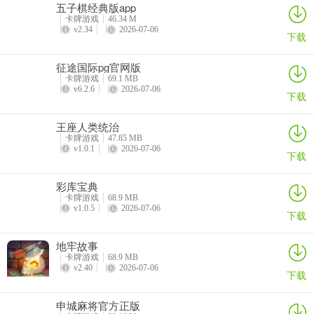
4、九五至尊电子游戏平台优势
五子棋经典版app
卡牌游戏
46.34 M
5、快速充值支付
v2.34
2026-07-06
下载
6、流畅打击感加上酷炫的技能特效，给你前所未有的刺激快感!
征途国际pg官网版
卡牌游戏
69.1 MB
7、精致细腻的画风完美的呈现，多种职业可以随意的选择，释放专属
v6.2.6
2026-07-06
下载
的大招；
王座人类统治
8、—实时对战 同服竞技
卡牌游戏
47.85 MB
v1.0.1
2026-07-06
9、交互系统，精品体验。强大社交系统，挑战跨服玩活动，大世界轻
下载
社交玩法，结交天下好友；
彩库宝典
卡牌游戏
68.9 MB
白金岛跑得快介绍
v1.0.5
2026-07-06
下载
1、玩法正宗地道，移植了民间地道的规则玩法，内置教程，老少皆宜
的棋牌游戏。兽人麻将手游版特色亮点
地牢故事
卡牌游戏
68.9 MB
2、这是一个非常好的发泄游戏。你不会知道你将要面对什么，直到你
v2.40
2026-07-06
下载
踏上它。游戏通过不断踩到盒子里的物品，充满了未知，可能是图
钉，便便等！玩法
申城麻将官方正版