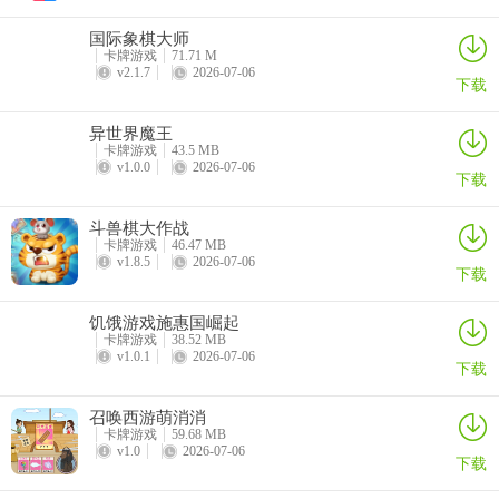
3、平台保证公平对战,采用当下最先进的技术打造防作弊系统，安全
国际象棋大师
可靠
卡牌游戏
71.71 M
v2.1.7
2026-07-06
4、【用车养车知识】你知道驾驶习惯对油耗的影响吗?你知道长途之
下载
后要如何检查爱车吗?你知道该如何避免视野盲区吗?在360行车助手
异世界魔王
App，白金岛跑得快我们会不定期给大家分享用车养车知识，帮你晋
卡牌游戏
43.5 MB
升“老司机”!
v1.0.0
2026-07-06
下载
5、软件特色：
斗兽棋大作战
卡牌游戏
46.47 MB
白金岛跑得快推荐理由
v1.8.5
2026-07-06
下载
1、各种娱乐对战不卡顿不掉线，把握欢乐游戏竞技牌局，给你无限的
竞技快感。
饥饿游戏施惠国崛起
卡牌游戏
38.52 MB
2、你能从马桶里找到什么？呃，似乎不是特别想回答这种问题。马桶
v1.0.1
2026-07-06
下载
的追求免费版游戏点评
召唤西游萌消消
3、兑换速度超级快，0门槛即可兑换出你获胜赢得金币。奔驰宝马游
卡牌游戏
59.68 MB
v1.0
2026-07-06
戏背景
下载