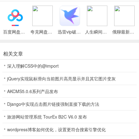
的小伙伴快来下载游戏试试吧~
2、***在传统的玩法上给你带来不一样的全新体验，优质的服务，轻
松享受~
百度网盘绿色免安装Pc电脑版
夸克网盘官方正式版
迅雷vip破解版永久会员2024版
人生瞬间最新手机版
俄聊最新手机版
3、游戏规则与线下棋牌玩法无异，简单易上手，白金岛跑得快尽情畅
玩~
相关文章
4、多彩中秋全民有礼，白金岛跑得快金币、奖券、道具人人有份;
深入理解CSS中的@import
5、细腻的游戏角色刻画在软件中进行体验，流畅的游戏运行体验可以
在裏麵进行感受，大量的游戏奖励以及物品等去领取；
jQuery实现鼠标滑向当前图片高亮显示并且其它图片变灰
6、海量彩票资源24小时实时更新，有各种新鲜的操作方式和技巧等
AKCMS5.0.6系列产品发布
你发现，彩票软件界麵美观功能丰富投注分析也更方便，将你的中彩
概率是进一步得到提升。
Django中实现点击图片链接强制直接下载的方法
7、在历史数据中心可以导出所有的历史记录，将时间与事件结合，白
旅游网站管理系统 TourEx B2C V6.0 发布
金岛跑得快轻松尽享高效的生活。 软件功能
wordpress博客如何优化，设置更符合搜索引擎优化
白金岛跑得快介绍