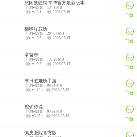
悠闲铁匠铺2026官方最新版本
休闲益智
134.1 MB
答：文中未提及注册相关内容，推测可能需手机号获取验证码注册。
v1.0.1
2026-07-16
下载
问：在去拍最新安卓版上约拍流程是什么？
猫咪疗愈所
答：先输入手机号获取验证码，点击中间免费发布约拍进入，点击底
休闲益智
284.07 MB
v1.0.5
2026-07-15
部加号进入，再点击右下角沟通拍摄。
下载
问：去拍最新安卓版有哪些功能？
寒窗志
休闲益智
137.28 MB
答：有摄影作品浏览与分享、摄影师发现与约拍、在线沟通与费用协
v1.0.7
2026-07-15
下载
商、约拍进程与消息管理等功能。
末日避难所手游
问：去拍最新安卓版审核严格吗？
休闲益智
96.71 MB
v1.10
2026-07-15
下载
答：对注册用户及发布内容进行人工审核，设有侵权赔付机制，审核
比较严格。
挖矿传说
休闲益智
93.92 MB
v3.85
2026-07-15
下载
佩皮医院官方版