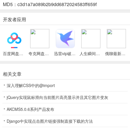
MD5：c3d1a7a089b2b9dd6872024583ff659f
3. 便捷约拍系统：集成多项功能，为供需双方搭建直接沟通的桥梁。
开发者应用
去拍最新安卓版功能
1、摄影作品浏览与分享：用户能在摄影广场浏览各类风格作品，还可
上传分享自己作品，方便与他人交流。
百度网盘绿色免安装Pc电脑版
夸克网盘官方正式版
迅雷vip破解版永久会员2024版
人生瞬间最新手机版
俄聊最新手机版
2、摄影师发现与约拍：提供摄影师主页等信息展示，用户可按风格等
筛选心仪摄影师并发起约拍邀请。
相关文章
3、在线沟通与费用协商：内置即时通讯工具，支持双方就拍摄多方面
细节进行直接沟通与协商。
深入理解CSS中的@import
4、约拍进程与消息管理：系统实时推送约拍状态更新消息提醒，助用
jQuery实现鼠标滑向当前图片高亮显示并且其它图片变灰
户跟进预约进度，不错过重要信息。
AKCMS5.0.6系列产品发布
5、海量优质作品库：平台汇聚海量摄影作品，持续更新，为用户提供
丰富灵感与审美参考。
Django中实现点击图片链接强制直接下载的方法