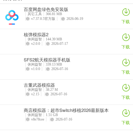
去拍app
去拍
如果你打算去拍红叶，却纠结穿什么衣服合适，来“去拍”APP就对
百度网盘绿色免安装版
详情
详情
啦！它虽不是直接提供穿搭建议的软件，但能给你超多灵感。这里汇
其它工具
366.81 MB
聚海量专业摄影师与爱好者的高清摄影作品，持续更新。你可以在摄
v7.37.0.5官方版
2026-06-19
下载
影广场浏览各类风格摄影作品，关注喜欢的摄影师，从中获取不同场
景下拍摄红叶的穿搭灵感。比如参考模特在红叶背景下的服装搭配，
核弹模拟器2
休闲益智
144.39 MB
能让你快速找到适合拍照的服装风格。而且平台对注册用户及发布内
v2.0.0
2026-07-17
下载
容进行人工审核，设有侵权赔付机制，安全可信。有了它，你再也不
用为穿什么去拍红叶而烦恼，轻松拍出美美的红叶照片，记录美好瞬
SFS2航天模拟器手机版
间。快来“去拍”APP，开启你的红叶拍摄之旅吧！
休闲益智
339.13 MB
v1.0.0
2026-07-16
下载
古董武器模拟器
去拍最新安卓版常见问题
休闲益智
38.27 M
v2.15
2026-07-16
下载
问：去拍最新安卓版如何下载？
商店模拟器：超市Switch移植2026最新版本
答：文中未提及具体下载方式，可通过正规应用市场搜索“去拍”进行
休闲益智
1.51 GB
下载。
v8e78cee
2026-07-16
下载
问：去拍最新安卓版怎么注册？