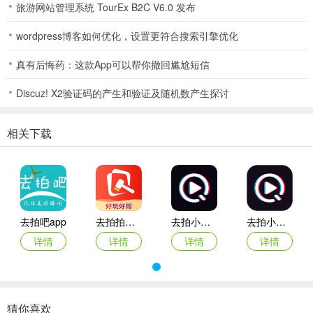
旅游网站管理系统 TourEx B2C V6.0 发布
去拍最新安卓版使用说明
wordpress博客如何优化，设置更符合搜索引擎优化
1. 下载安装：在应用市场搜索“去拍”，找到最新安卓版进行下载安
真有后悔药：这款App可以帮你撤回尴尬短信
装。
Discuz! X2验证码的产生和验证及随机数产生探讨
2. 注册登录：输入手机号获取验证码完成注册，即可登录使用。
3. 浏览作品：进入摄影广场，可浏览各类风格摄影作品获取灵感，还
相关下载
能关注喜欢的摄影师。
4. 约拍流程：如需约拍，通过搜索或推荐找到目标摄影师，点击免费
发布约拍进入，按提示操作，如点击底部加号、右下角沟通拍摄等，
与摄影师沟通拍摄细节并协商费用、档期等，确认预约。
去拍吧app
去拍拍商城app
去拍小视频手机版
去拍小视频app
5. 作品管理：可上传分享自己的作品，在消息中心查看约拍状态更新
详情
详情
详情
详情
等消息提醒，按时赴约拍摄，完成后可互评并在广场分享成片。
去拍红叶穿什么衣服合适
猜你喜欢