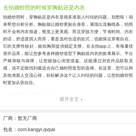
去拍婚纱照的时候穿胸贴还是内衣
拍婚纱照时，穿胸贴还是内衣是很多准新人纠结的问题。别愁啦！咱
来帮您分析分析。胸贴能让婚纱更贴合身形，展现出流畅线条，拍照
时不会有内衣痕迹，视觉上更美观。而且穿脱方便，节省时间。内衣
的话，舒适度因人而异，要是选对合适的款式，也能保证穿着自在。
它的支撑性较好，能给胸部提供稳定支撑。在去拍app上，有海量优
质作品库，能让您参考各种婚纱造型下胸贴或内衣的效果展示。平台
严格审核与保障，让您能放心浏览借鉴。还能通过浏览作品获取灵
感，说不定能找到最适合自己婚纱照造型的选择。在这里，您可以和
其他准新人交流心得，轻松解决这个让人纠结的问题，让您拍婚纱照
时更加从容自信。
去拍最新安卓版优势
展开全文 +
1. 海量作品库：汇聚海量摄影作品，持续更新，提供丰富灵感与审美
参考。
厂商：暂无厂商
2. 严格审核保障：人工审核用户及内容，设侵权赔付，创作约拍更安
包名：com.kangyi.qvpai
心。