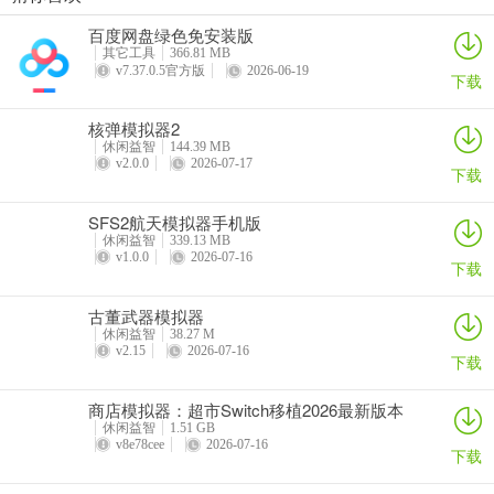
百度网盘绿色免安装版
4. 节日活动：依不同节日举办促销，享满减或折扣福利。
其它工具
366.81 MB
v7.37.0.5官方版
2026-06-19
下载
5. 搜索栏：精准找商品，输入名字或关键词即可显示。
核弹模拟器2
休闲益智
144.39 MB
v2.0.0
2026-07-17
下载
大好婚礼人会员如何加入
想加入大好婚礼人会员？很简单！大好婚礼app能帮您轻松搞定。它
SFS2航天模拟器手机版
是一款超棒的婚礼服务软件，功能超丰富。在这软件里，您能轻松采
休闲益智
339.13 MB
v1.0.0
2026-07-16
购各类婚礼用品，十万余种婚品任您选，还有各类筹备工具，让您筹
下载
备婚礼更便捷。全国500余家线下体验店为您提供专业化、个性化服
务，每年为超10万对新人打造高品质婚礼。不管是婚礼策划、婚纱摄
古董武器模拟器
休闲益智
38.27 M
影，还是婚后孕妇照、宝宝照等服务，这里都有。您还能查看黄道吉
v2.15
2026-07-16
下载
日，搜索婚礼信息，实时用积分兑换商品。制定专属婚礼场景也不
难，下单购买婚礼用品更是方便。有了它，您足不出户就能解决婚礼
商店模拟器：超市Switch移植2026最新版本
各种麻烦事，轻松筹备一场满意的婚礼，加入会员说不定还有更多专
休闲益智
1.51 GB
属福利哦，赶紧来试试吧！
v8e78cee
2026-07-16
下载