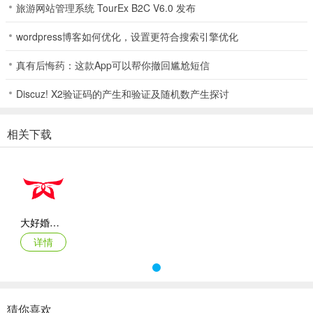
旅游网站管理系统 TourEx B2C V6.0 发布
3、婚纱摄影服务：可通过软件找合适摄影师拍婚纱，有不同价位及地
wordpress博客如何优化，设置更符合搜索引擎优化
点供您选择。
真有后悔药：这款App可以帮你撤回尴尬短信
4、节日活动：依不同节日举办促销，让您购买时享满减或折扣福利，
实惠划算。
Discuz! X2验证码的产生和验证及随机数产生探讨
5、线下店铺：能直接通过软件找临近的婚礼相关店铺，方便您前往最
近的地方。
相关下载
大好婚礼(婚礼一站式服务)使用说明
1. 品类丰富：商品来自全国线下500多家店铺，布置、家具、厨具等
大好婚礼app
应有尽有，满足不同需求。
详情
2. 热门推荐：首页不定时更新火热商品，助您了解婚庆布置流行趋势
与市场需求。
3. 婚纱摄影服务：可通过软件找合适摄影师，有不同价位及地点可
猜你喜欢
选。