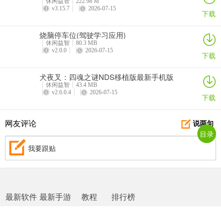
休闲益智
222.98 M
v3.15.7
2026-07-15
下载
答：会根据不同节日举办各种促销活动，用户能享受满减或折扣福
利。
烧脑停车位(驾驶学习应用)
休闲益智
80.3 MB
问：能制作电子请柬吗？
v2.0.0
2026-07-15
下载
答：可以利用软件辅助制作电子请柬，做完可直接发送给亲朋好友。
犬夜叉：四魂之谜NDS移植版最新手机版
休闲益智
43.4 MB
v2.6.0.4
2026-07-15
下载
网友评论
说两句
目录
我要跟贴
最新软件
最新手游
教程
排行榜
网站地图
|
返回首页