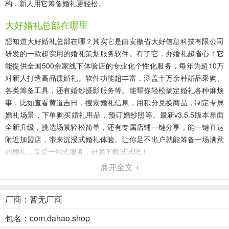
构，新人用它筹备婚礼更轻松。
大好婚礼总部在哪里
想知道大好婚礼总部在哪？其实它是由安徽省大好信息科技有限公司
研发的一款超实用的婚礼策划服务软件。有了它，办婚礼超省心！它
能提供全国500余家线下体验店的专业化个性化服务，每年为超10万
对新人打造高品质婚礼。软件功能超丰富，涵盖十万余种婚品采购、
各类筹备工具，还有婚纱摄影服务等。能帮你轻松搞定婚礼各种麻烦
事，比如查看黄道吉日，搜索婚礼信息，用积分兑换商品，制定专属
婚礼场景，下单购买婚礼用品，预订婚纱照等。最新v3.5.5版本界面
全新升级，挑选场景轻松简单，还有专属店铺一键分享，能一键直达
附近加盟店，带来沉浸式婚礼体验。让你足不出户就能筹备一场满意
的婚礼，享受一站式服务，赶紧下载试试吧！
展开全文 +
大好婚礼(婚礼一站式服务)优势
-
厂商：暂无厂商
品类丰富：商品来自全国 500 多家店铺，布置、家具等应有尽有，满
包名：com.dahao.shop
足不同用户需求。