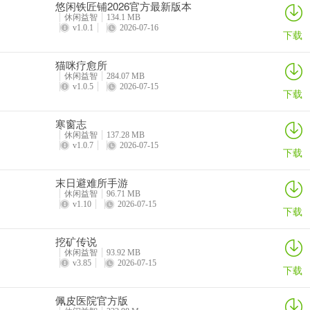
悠闲铁匠铺2026官方最新版本
休闲益智
134.1 MB
大好婚礼(婚礼一站式服务)常见问题
v1.0.1
2026-07-16
下载
问：大好婚礼提供哪些商品？
猫咪疗愈所
休闲益智
284.07 MB
答：商品来自全国线下500多家店铺，涵盖布置、家具、厨具等，品
v1.0.5
2026-07-15
下载
类丰富，应有尽有。
寒窗志
问：如何精准找到想要的商品？
休闲益智
137.28 MB
v1.0.7
2026-07-15
下载
答：可直接到页面上方搜索栏输入商品名字或关键词，就能快速显
示。
末日避难所手游
休闲益智
96.71 MB
问：能通过软件找婚庆店铺吗？
v1.10
2026-07-15
下载
答：可以，能直接寻找临近自己的婚礼相关店铺，十分便利。
挖矿传说
问：软件有婚纱摄影服务吗？
休闲益智
93.92 MB
v3.85
2026-07-15
下载
答：有，能通过软件寻找到合适摄影师，有不同价位及地点可选。
佩皮医院官方版
问：会举办促销活动吗？