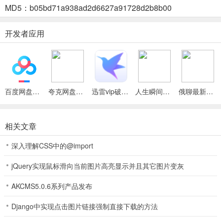
MD5：b05bd71a938ad2d6627a91728d2b8b00
-
热门推荐：首页不定时更新热门商品，助您了解婚庆布置趋势与市场
开发者应用
需求。
-
婚纱摄影服务：可通过软件找合适摄影师，有不同价位及地点可选。
百度网盘绿色免安装Pc电脑版
夸克网盘官方正式版
迅雷vip破解版永久会员2024版
人生瞬间最新手机版
俄聊最新手机版
-
节日活动：依不同节日举办促销，让您购买享满减或折扣福利。
相关文章
深入理解CSS中的@import
大好婚礼(婚礼一站式服务)功能
jQuery实现鼠标滑向当前图片高亮显示并且其它图片变灰
1、品类丰富：商品来自全国 500 多家线下店铺，布置、家具、厨具
AKCMS5.0.6系列产品发布
等应有尽有，满足不同用户需求。
Django中实现点击图片链接强制直接下载的方法
2、热门推荐：首页不定时更新火热商品，助您了解婚庆布置流行趋
势，掌握市场需求。