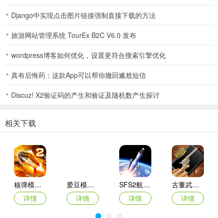
Django中实现点击图片链接强制直接下载的方法
旅游网站管理系统 TourEx B2C V6.0 发布
wordpress博客如何优化，设置更符合搜索引擎优化
宝贝餐厅物语2026官方最新版本使用说明
真有后悔药：这款App可以帮你撤回尴尬短信
1. 成为餐厅厨师与管理者，打造个人风格餐厅，发挥想象力与创造力
制作美食。
Discuz! X2验证码的产生和验证及随机数产生探讨
2. 用美味食物和整洁餐厅吸引顾客，既是主厨烹饪招待，又是老板赚
取金币小费。
相关下载
3. 简单拖拽点击屏幕制作各类美食，体会烹饪快乐，学会时间搭配利
用。
4. 升级餐厅及烹饪设备，招待不同顾客赚取收益。
核弹模拟器2
爱豆模拟器最新版
SFS2航天模拟器手机版
古董武器模拟器
5. 按出现的食谱制作独特食物，游戏不同阶段有控制提示，自由组合
详情
详情
详情
详情
作料生成多样口味美食。