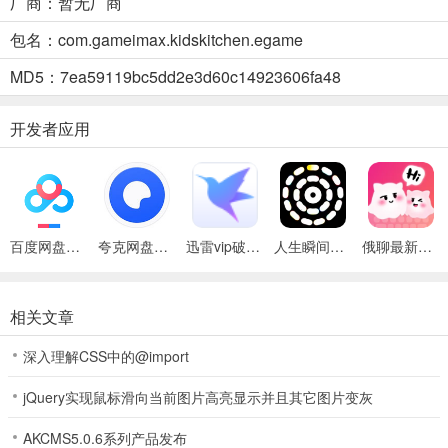
厂商：暂无厂商
包名：com.gameimax.kidskitchen.egame
宝贝餐厅物语2026官方最新版本功能
MD5：7ea59119bc5dd2e3d60c14923606fa48
1、拥有丰富食谱，能制作各类独特食物，如汉堡、炸鸡、蛋糕等，满
足多样口味需求。
开发者应用
2、不同阶段有贴心游戏控制提示，助你轻松上手，享受制作美食与经
营餐厅的乐趣。
3、可自由组合作料，创造不同口味美食，充分发挥创造力，体验独特
烹饪过程。
百度网盘绿色免安装Pc电脑版
夸克网盘官方正式版
迅雷vip破解版永久会员2024版
人生瞬间最新手机版
俄聊最新手机版
4、高度还原美食制作步骤，像大龙虾、香辣螃蟹等多种美食都能在游
戏中呈现。
相关文章
5、能合理规划店铺，使其干净整洁，吸引更多顾客，赚取金币和小
费，不断升级餐厅。
深入理解CSS中的@import
jQuery实现鼠标滑向当前图片高亮显示并且其它图片变灰
AKCMS5.0.6系列产品发布