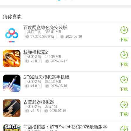
宝贝餐厅物语2026官方最新版本常见问题
猜你喜欢
问：宝贝餐厅物语2026官方最新版本如何开始游戏？
商店模拟器：超市Switch移植2026最新版本
悠闲铁匠铺2026官方最新版本
猫咪疗愈所
寒窗志
百度网盘绿色免安装版
答：在游戏中，你将扮演餐厅厨师和管理者，开始打造自己风格的餐
详情
详情
详情
详情
其它工具
366.81 MB
厅，制作美食招待顾客，赚取金币和小费。
v7.37.0.5官方版
2026-06-19
下载
问：怎样制作各种美食？
核弹模拟器2
答：简单在屏幕上拖拽点击，按照出现的食谱制作独特食物，还能自
休闲益智
144.39 MB
v2.0.0
2026-07-17
下载
由组合作料生成不同口味美食。
问：如何赚取金币和小费？
SFS2航天模拟器手机版
休闲益智
339.13 MB
v1.0.0
2026-07-16
答：精心制作美食吸引顾客，招待各式各样的顾客就能赚取盆满钵
下载
满。
古董武器模拟器
问：游戏过程中有什么需要注意的？
休闲益智
38.27 M
v2.15
2026-07-16
下载
答：要高度还原美食制作步骤，合理规划店铺使其干净整洁，别忘了
升级餐厅和烹饪设备。
商店模拟器：超市Switch移植2026最新版本