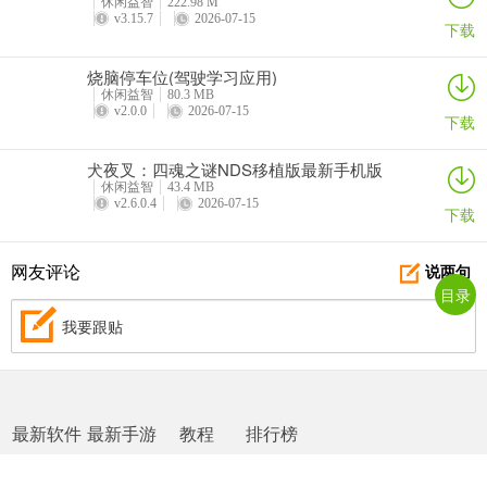
休闲益智
222.98 M
v3.15.7
2026-07-15
下载
烧脑停车位(驾驶学习应用)
休闲益智
80.3 MB
v2.0.0
2026-07-15
下载
犬夜叉：四魂之谜NDS移植版最新手机版
休闲益智
43.4 MB
v2.6.0.4
2026-07-15
下载
网友评论
说两句
目录
我要跟贴
最新软件
最新手游
教程
排行榜
网站地图
|
返回首页