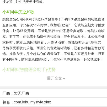
接龙等，让生活更便捷有趣。
小K同学怎么K歌
想知道怎么用小K同学K歌吗？超简单！小K同学是款超棒的智能语音
服务应用。你只要说“小K同学，我想唱[歌名]”，它就能立刻为你播放
伴奏，让你轻松开唱。不管是流行金曲还是经典老歌，都能快速响
应。有了它，你无需手动操作去找歌曲，完全解放双手。比如你在做
家务时，或者正悠闲地待着，只要动动嘴，就能随时开启K歌模式，
尽情享受唱歌的乐趣。而且它的音效清晰流畅，还有多种精选音效可
选。操作方便，是个超贴心的语音助手。不管是在家还是外出，只要
有小K同学，随时随地都能K歌，让你的生活充满欢乐，赶紧试试吧！
小K同学(智能语音助手)优势
1、操作便捷：无需手动点击，语音指令即可唤醒手机应用，如打电
展开全文 +
话、打开微信等，双手完全解放。
2、功能丰富：能搜索收听音乐、故事、广播、新闻等，还能进行智能
厂商：暂无厂商
对话、语音翻译、报时天气提醒等。
包名：com.lehu.mystyle.xktx