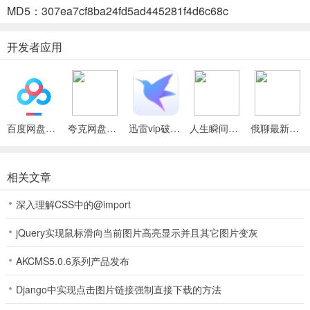
3、音效出色：音效清晰流畅且有个性，还有多种精选幽默音效供选
MD5：307ea7cf8ba24fd5ad445281f4d6c68c
择，带来优质听觉体验。
4、语音识别准：嘈杂环境或快速语速下，都能准确识别语音，语义理
开发者应用
解和智能对话超自然流畅。
小K同学(智能语音助手)功能
百度网盘绿色免安装Pc电脑版
夸克网盘官方正式版
迅雷vip破解版永久会员2024版
人生瞬间最新手机版
俄聊最新手机版
1、语音唤醒：简单说出“小K同学”，就能快速启动软件，无需手动触
碰手机屏幕，轻松便捷。
相关文章
2、语音指令：能用自然语言表达操作，如发短信、播放音乐等，小K
同学迅速识别并执行指令。
深入理解CSS中的@import
3、智能对话：可与小K同学自然流畅对话，询问各种问题，如天气、
jQuery实现鼠标滑向当前图片高亮显示并且其它图片变灰
计算、英文翻译等，随时答疑。
AKCMS5.0.6系列产品发布
4、应用唤醒：无需手指点击，语音指令就能打开手机里的各种应用，
轻松满足多样需求。
Django中实现点击图片链接强制直接下载的方法