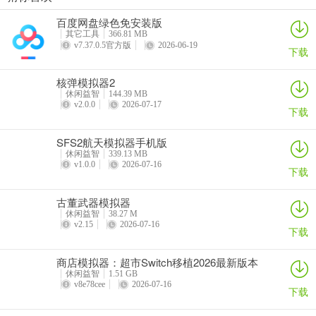
百度网盘绿色免安装版
其它工具
366.81 MB
小K同学向小P同学发送了一个长度为8的01
v7.37.0.5官方版
2026-06-19
下载
你是否在寻找一种便捷的方式来发送特定长度的01信息呢？小K同学
这款智能语音服务应用就能帮到你！它支持语音唤起、语音指令、语
核弹模拟器2
音识别、语义理解和智能对话等功能。你可以轻松地通过语音操作来
休闲益智
144.39 MB
v2.0.0
2026-07-17
完成各种任务，比如搜索并收听音乐、故事、广播、新闻等内容，还
下载
能智能打电话、打开手机应用，甚至与小Q智能语音机器人调侃聊
SFS2航天模拟器手机版
天。有了小K同学，你无需手动输入，只需简单说出需求，就能快速
休闲益智
339.13 MB
准确地完成操作。它就像你的贴心小助手，无论你是在忙碌中还是休
v1.0.0
2026-07-16
下载
闲时，都能轻松应对各种需求，让你的生活更加便捷高效。赶快下载
小K同学，体验这种全新的智能语音生活吧！
古董武器模拟器
休闲益智
38.27 M
v2.15
2026-07-16
下载
小K同学(智能语音助手)常见问题
商店模拟器：超市Switch移植2026最新版本
**问题1：小K同学能唤醒哪些手机应用？**
休闲益智
1.51 GB
v8e78cee
2026-07-16
下载
小K同学支持语音唤起多种手机应用，比如微信、抖音等，直接说“打