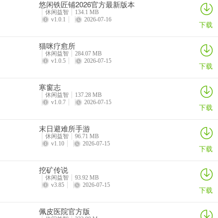
开微信”“打开抖音”等指令就能唤醒。
悠闲铁匠铺2026官方最新版本
休闲益智
134.1 MB
**问题2：小K同学能实现哪些语音指令操作？**
v1.0.1
2026-07-16
下载
可以进行智能打电话、发短信、智能切歌等操作，像说“打电话给妈
猫咪疗愈所
妈”就能拨打电话，说“播放上一曲”可切换歌曲。
休闲益智
284.07 MB
v1.0.5
2026-07-15
下载
**问题3：小K同学的语音识别准确率如何？**
寒窗志
小K同学语音识别功能出色，无论是嘈杂环境还是快速语速下，都能
休闲益智
137.28 MB
较准确地识别出语音。
v1.0.7
2026-07-15
下载
**问题4：小K同学怎么使用自定义文本朗读功能？**
末日避难所手游
休闲益智
96.71 MB
小K同学支持自定义文本朗读，有标准的普通话发音，可按照你的需
v1.10
2026-07-15
下载
求朗读特定文本。
挖矿传说
休闲益智
93.92 MB
v3.85
2026-07-15
下载
佩皮医院官方版