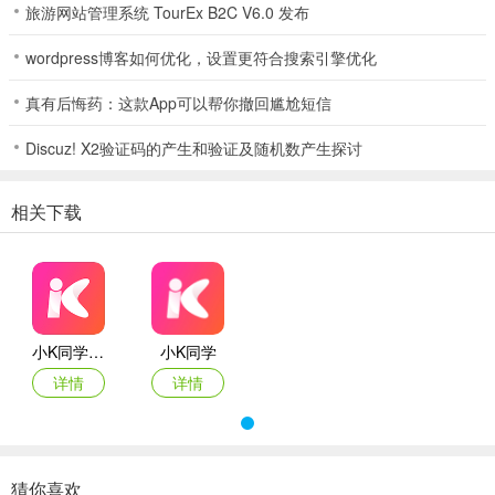
5、内容搜索：通过语音操作搜索收听音乐、故事、广播、新闻等，想
旅游网站管理系统 TourEx B2C V6.0 发布
听就听，丰富娱乐生活。
wordpress博客如何优化，设置更符合搜索引擎优化
真有后悔药：这款App可以帮你撤回尴尬短信
小K同学(智能语音助手)使用说明
Discuz! X2验证码的产生和验证及随机数产生探讨
1. 唤醒手机应用：直接说出需求，如听歌、看电影、查资料、打开地
图等，无需手动操作。
相关下载
2. 语音指令操作：用自然语言表达，如播放音乐、讲儿童故事、打电
话、打开微信等，软件迅速响应。
3. 语音识别准确：嘈杂环境或快速语速下，也能精准识别语音，实现
语义理解与智能对话。
小K同学app
小K同学
4. 自定义功能多样：可自定义文本朗读发音、语音闹钟、新闻闹钟，
详情
详情
还能选择个性音效。
5. 便捷使用方式：下载安装并允许全部权限，完成注册登录，在技能
商店体验新功能，还能自定义特效声音等。
猜你喜欢