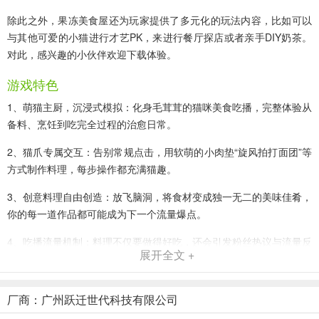
除此之外，果冻美食屋还为玩家提供了多元化的玩法内容，比如可以
与其他可爱的小猫进行才艺PK，来进行餐厅探店或者亲手DIY奶茶。
对此，感兴趣的小伙伴欢迎下载体验。
游戏特色
1、萌猫主厨，沉浸式模拟：化身毛茸茸的猫咪美食吃播，完整体验从
备料、烹饪到吃完全过程的治愈日常。
2、猫爪专属交互：告别常规点击，用软萌的小肉垫“旋风拍打面团”等
方式制作料理，每步操作都充满猫趣。
3、创意料理自由创造：放飞脑洞，将食材变成独一无二的美味佳肴，
你的每一道作品都可能成为下一个流量爆点。
4、吃播流量机制：料理不仅要做得好吃，还会引发粉丝热议与流量反
展开全文 +
馈，体验当红萌宠博主的成就感。
果冻美食屋手机版新手攻略
厂商：广州跃迁世代科技有限公司
1、进入游戏内，我们先来制作饮品。