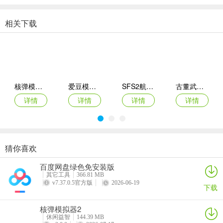
2、把创意变成流量盛宴：脑洞料理化身热议焦点，满足你天马行空的
相关下载
创作欲与分享欲。
3、全感官治愈体验：视觉看萌猫与美食、听觉享咀嚼咕嘟、心灵沉浸
在温暖氛围里，随时随地获得片刻治愈。
4、猫咪视角的新奇扮演：用猫咪的方式玩转美食吃播，设定新颖有
核弹模拟器2
爱豆模拟器最新版
SFS2航天模拟器手机版
古董武器模拟器
趣，带来别处没有的萌趣角色扮演乐趣。
详情
详情
详情
详情
更新日志
v1.0.3版本
版本已更新
猜你喜欢
商店模拟器：超市Switch移植2026最新版本
悠闲铁匠铺2026官方最新版本
猫咪疗愈所
寒窗志
百度网盘绿色免安装版
详情
详情
详情
详情
其它工具
366.81 MB
v7.37.0.5官方版
2026-06-19
下载
核弹模拟器2
休闲益智
144.39 MB