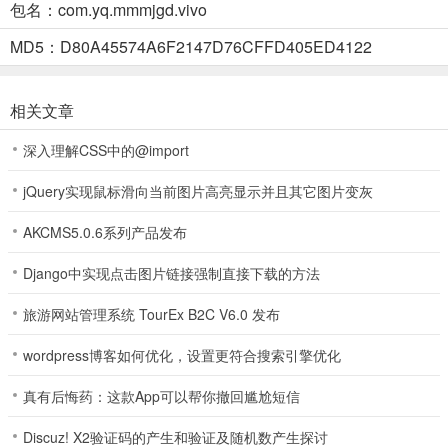
包名：com.yq.mmmjgd.vivo
MD5：D80A45574A6F2147D76CFFD405ED4122
2、这里可以选择自己喜欢的。
相关文章
3、制作完就可以回到直播了。
深入理解CSS中的@import
jQuery实现鼠标滑向当前图片高亮显示并且其它图片变灰
4、这里拖动饮品喂给小猫。
AKCMS5.0.6系列产品发布
Django中实现点击图片链接强制直接下载的方法
5、最后我们还能与其他小猫进行PK。
旅游网站管理系统 TourEx B2C V6.0 发布
wordpress博客如何优化，设置更符合搜索引擎优化
游戏亮点
真有后悔药：这款App可以帮你撤回尴尬短信
1、软爪解压，极度舒适：肉垫拍打的触感、细嚼慢咽的节奏搭配沉浸
Discuz! X2验证码的产生和验证及随机数产生探讨
式声响，提供轻松解压的惬意时光。