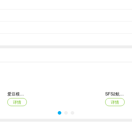
宠物捕捉（宝宝才能捕捉）、采集系统、挖矿系统、伐木系统等。
爱豆模拟器最新版
SFS2航天模拟器手机版
详情
详情