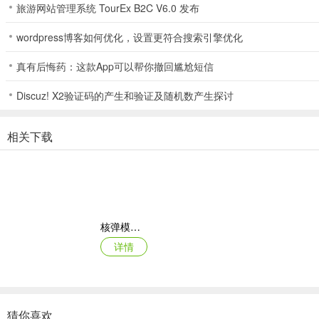
旅游网站管理系统 TourEx B2C V6.0 发布
3. 游戏有哪些功能？
wordpress博客如何优化，设置更符合搜索引擎优化
答：游戏功能有建造系统、装备强化、功法境界升级、提升等级上限、
真有后悔药：这款App可以帮你撤回尴尬短信
4. 游戏中遇到bug怎么办？
答：如有bug请第一时间联系群主，群主会立刻整改。
Discuz! X2验证码的产生和验证及随机数产生探讨
相关下载
核弹模拟器2
详情
猜你喜欢