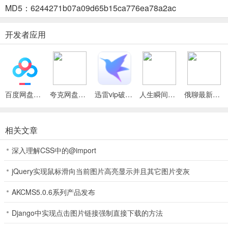
MD5：6244271b07a09d65b15ca776ea78a2ac
神墟万域(万域探索游戏)使用说明
1. 开局福利：游戏开局赠送随从10连抽与装备10连抽，还有初始剧情
开发者应用
2. 爆率提升：初始装备爆率10，敌人级别提升可增加爆率奖励，每
3. 多样功能：拥有建造系统、装备强化、功法境界升级、提升等级上
4. 注意事项：游戏内如有bug，请第一时间联系群主，群主会立刻整改
百度网盘绿色免安装Pc电脑版
夸克网盘官方正式版
迅雷vip破解版永久会员2024版
人生瞬间最新手机版
俄聊最新手机版
5. 尽情畅玩：祝各位玩家玩得开心，在神墟万域中探索属于自己的过
相关文章
神墟万域(万域探索游戏)常见问题
深入理解CSS中的@import
1. 开局有什么福利？
jQuery实现鼠标滑向当前图片高亮显示并且其它图片变灰
答：开局赠送随从10连抽、装备10连抽，初始剧情可提前体验30万级
AKCMS5.0.6系列产品发布
2. 爆率是如何提升的？
Django中实现点击图片链接强制直接下载的方法
答：初始装备爆率10，敌人级别可提升爆率奖励，游戏内每日获得经