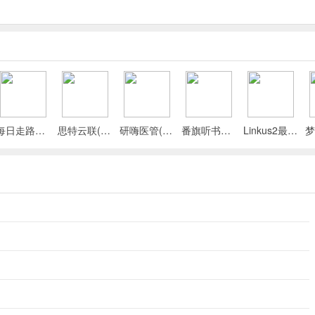
每日走路计步(运动健康记录)
思特云联(视频监控应用)
研嗨医管(医院管理平台)
番旗听书免费畅听(听书软件)
Linkus2最新手机版