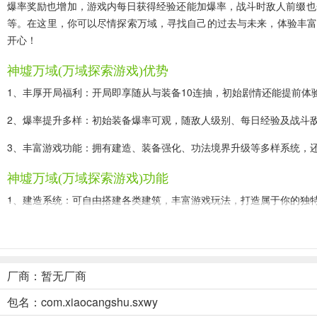
爆率奖励也增加，游戏内每日获得经验还能加爆率，战斗时敌人前缀也
等。在这里，你可以尽情探索万域，寻找自己的过去与未来，体验丰富
开心！
神墟万域(万域探索游戏)优势
1、丰厚开局福利：开局即享随从与装备10连抽，初始剧情还能提前体
2、爆率提升多样：初始装备爆率可观，随敌人级别、每日经验及战斗
3、丰富游戏功能：拥有建造、装备强化、功法境界升级等多样系统，
神墟万域(万域探索游戏)功能
1、建造系统：可自由搭建各类建筑，丰富游戏玩法，打造属于你的独
2、装备强化：提升装备属性，增强战斗力，让你在万域探索中更具优
3、功法境界升级：突破自身极限，解锁强大功法，开启全新冒险篇章
厂商：暂无厂商
4、宠物捕捉：捕获强力宠物助力战斗，宝宝专属捕捉玩法等你来体验
包名：com.xiaocangshu.sxwy
5、采集系统：包含挖矿、伐木等，为你的冒险提供丰富资源支持。