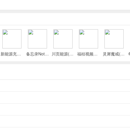
可提前体验30万级属性及装备，剧情结束装备消失但赠送10万金钱。
日获得经验也能加爆率，战斗时敌人前缀同样增加爆率。
限、宠物捕捉（宝宝才能捕捉）、采集系统、挖矿系统、伐木系统等。
。
新能源充电桩查询(充电桩查询应用)
备忘录Note(多功能记事APP)
川页能源(电池管理应用)
福桔视频最新手机版
灵犀魔戒(运动睡眠管家)
去与未来。
别的属性及装备，剧情结束装备消失，赠送10万金钱。
验加爆率，战斗时敌人的前缀增加爆率。