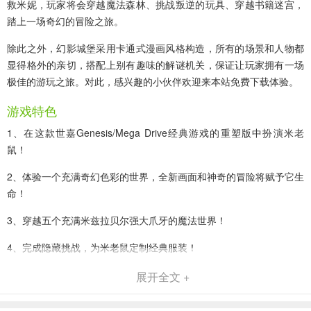
救米妮，玩家将会穿越魔法森林、挑战叛逆的玩具、穿越书籍迷宫，
踏上一场奇幻的冒险之旅。
除此之外，幻影城堡采用卡通式漫画风格构造，所有的场景和人物都
显得格外的亲切，搭配上别有趣味的解谜机关，保证让玩家拥有一场
极佳的游玩之旅。对此，感兴趣的小伙伴欢迎来本站免费下载体验。
游戏特色
1、在这款世嘉Genesis/Mega Drive经典游戏的重塑版中扮演米老
鼠！
2、体验一个充满奇幻色彩的世界，全新画面和神奇的冒险将赋予它生
命！
3、穿越五个充满米兹拉贝尔强大爪牙的魔法世界！
4、完成隐藏挑战，为米老鼠定制经典服装！
展开全文 +
幻影城堡正版新手攻略
1、进入幻影城堡游戏内，我们先来熟悉下操作。