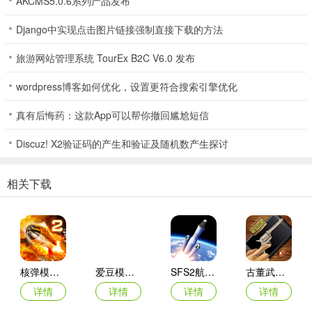
AKCMS5.0.6系列产品发布
Django中实现点击图片链接强制直接下载的方法
旅游网站管理系统 TourEx B2C V6.0 发布
wordpress博客如何优化，设置更符合搜索引擎优化
真有后悔药：这款App可以帮你撤回尴尬短信
4、地图上还有诸多地形可以进行利用。
Discuz! X2验证码的产生和验证及随机数产生探讨
相关下载
核弹模拟器2
爱豆模拟器最新版
SFS2航天模拟器手机版
古董武器模拟器
详情
详情
详情
详情
5、最后拾取苹果，可以点击右下角图案来进行攻击。