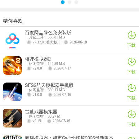
猜你喜欢
商店模拟器：超市Switch移植2026最新版本
悠闲铁匠铺2026官方最新版本
猫咪疗愈所
寒窗志
百度网盘绿色免安装版
详情
详情
详情
详情
其它工具
366.81 MB
v7.37.0.5官方版
2026-06-19
下载
核弹模拟器2
游戏亮点
休闲益智
144.39 MB
v2.0.0
2026-07-17
下载
1、经典米老鼠：操控米老鼠，在硬核平台跳跃中拯救米妮。
SFS2航天模拟器手机版
2、魔法险境：穿越会呼吸的森林、叛逆玩具军团、活体书籍迷宫。
休闲益智
339.13 MB
v1.0.0
2026-07-16
3、独特解谜：翻开书页改变地形，跳入故事寻找隐藏路径。
下载
4、女巫对决：每个区域迎战女巫米兹拉贝尔的幻影，最终在城堡顶端
古董武器模拟器
决战。
休闲益智
38.27 M
v2.15
2026-07-16
下载
5、怀旧新生：手绘卡通风格 + 经典迪士尼旋律重编，致敬16-bit时
代。
商店模拟器：超市Switch移植2026最新版本