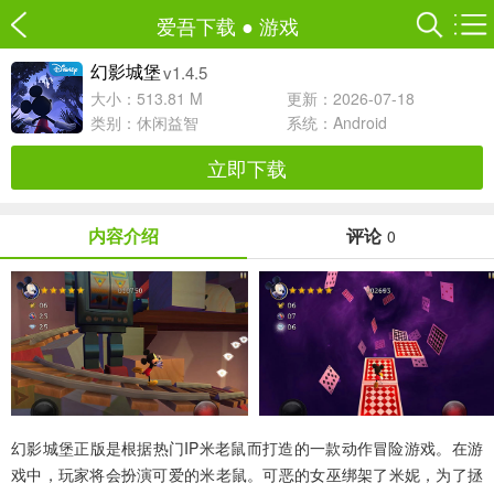
爱吾下载
●
游戏
v1.4.5
幻影城堡
大小：513.81 M
更新：2026-07-18
类别：
休闲益智
系统：Android
立即下载
内容介绍
评论
0
幻影城堡正版
是根据热门IP米老鼠而打造的一款动作冒险游戏。在游
戏中，玩家将会扮演可爱的米老鼠。可恶的女巫绑架了米妮，为了拯