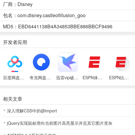
厂商：Disney
包名：com.disney.castleofillusion_goo
MD5：EBD6441138B4A34853BBE886BBCF9496
开发者应用
2、点击右边屏幕可以进行跳跃，然后来拾取钻石。
百度网盘绿色免安装Pc电脑版
夸克网盘官方正式版
迅雷vip破解版永久会员2024版
ESPN体育在线直播官方正版
ESPN比分中心app
相关文章
深入理解CSS中的@import
jQuery实现鼠标滑向当前图片高亮显示并且其它图片变灰
3、这里我们可以通过踩到木偶头上蹦到右边拾取钻石。