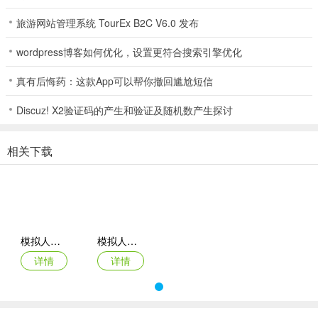
玩。
旅游网站管理系统 TourEx B2C V6.0 发布
wordpress博客如何优化，设置更符合搜索引擎优化
模拟人生畅玩版和移动版有什么区别
真有后悔药：这款App可以帮你撤回尴尬短信
《模拟人生畅玩版和移动版的区别》
Discuz! X2验证码的产生和验证及随机数产生探讨
模拟人生畅玩版是一款人气超高的模拟手游，能让你体验别样人生。
在这游戏里，你可以创建多达16名可全方位定制的虚拟角色，随心所
欲设计理想家园，或者直接入住配置齐全的房子。还能照料宠物、打
相关下载
理花园、烘焙蛋糕，为角色发展职业挣模拟币改善生活，达成目标获
Lifestyle点数兑换新潮物品，而且角色与你实时同步。
而移动版与之相比，区别在于它更便于携带，能让你随时随地开启模
拟人生之旅。无论身处何地，只要掏出手机，就能继续在虚拟世界中
模拟人生畅玩版无限金币钻石版
模拟人生畅玩版无限金币钻石版最新版
经营角色的生活。畅玩版有的各种精彩玩法，移动版也一应俱全。它
解决了你想体验丰富人生模拟，却受限于时间和地点的问题，带来了
详情
详情
极大的便利性，让你随时沉浸在独特的模拟生活乐趣中。