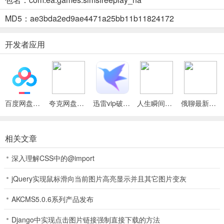
2.
MD5：ae3bda2ed9ae4471a25bb11b11824172
丰富生活体验
：涵盖从婴儿到老人的每一个人生阶段，有着照料宠
开发者应用
物、打理花园、烘培蛋糕、发展职业等诸多精彩玩法。挣取模拟币改
善生活，达成目标获取Lifestyle点数兑换新潮物品，全方位模拟真实
人生。
3.
百度网盘绿色免安装Pc电脑版
夸克网盘官方正式版
迅雷vip破解版永久会员2024版
人生瞬间最新手机版
俄聊最新手机版
实时同步互动
：无论白天夜晚，模拟人物总会和你处于同一时间，实
现实时同步。你能时刻参与他们的生活，与他们互动，感受更真实的
陪伴，共同经历各种喜怒哀乐。
相关文章
深入理解CSS中的@import
模拟人生畅玩版无限金币钻石版怎么样
jQuery实现鼠标滑向当前图片高亮显示并且其它图片变灰
模拟人生畅玩版无限金币钻石版可让玩家尽情享受游戏乐趣。能自由
AKCMS5.0.6系列产品发布
定制模拟市民，打造理想家园。还可体验从婴儿到老人的完整人生阶
段，解锁精彩任务，解锁新去处，照料萌宠，玩法丰富多样，值得一
Django中实现点击图片链接强制直接下载的方法