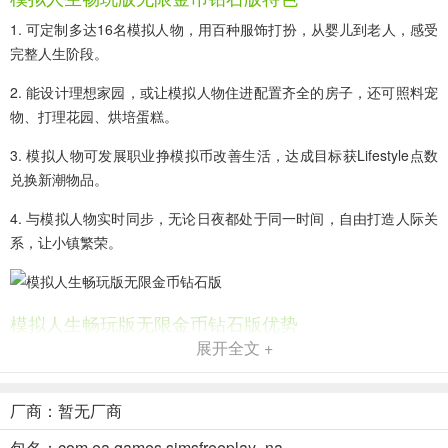
1. 可定制多达16名模拟人物，用百种服饰打扮，从婴儿到老人，感受
完整人生阶段。
2. 能设计理想家园，或让模拟人物住进配置齐全的房子，还可照料宠
物、打理花园、烘培蛋糕。
3. 模拟人物可发展职业挣模拟币改善生活，达成目标获Lifestyle点数
兑换新潮物品。
4. 与模拟人物实时同步，无论日夜都处于同一时间，自由打造人际关
系，让小镇繁荣。
模拟人生畅玩版无限金币钻石版优势
展开全文 +
1.
自由定制人生
：在这里，你能创建多达16名可从头到脚定制的模拟人
厂商：暂无厂商
物，随心所欲地设计理想家园，或让模拟人物住进配置齐全的房子。
从角色外貌到居住环境，一切都由你掌控。
包名：com.ea.games.simsfreeplay_na