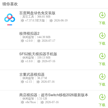
猜你喜欢
模拟人生畅玩版攻略
百度网盘绿色免安装版
嘿，想玩转《模拟人生畅玩版》吗？这里有超实用的攻略！首先，任
其它工具
366.81 MB
务是发展关键，能赚钱还能赚生活积分。让市民种菜很划算，时间自
v7.37.0.5官方版
2026-06-19
下载
由还能赚高额模拟币，但记得留几个完成既定任务。兴趣培养后期重
要，满天赋值市民比赛获奖几率大，能增加收入。
核弹模拟器2
休闲益智
144.39 MB
建超市能省钱，批发农作物超合适，像豆子就很适合睡觉种。别轻易
v2.0.0
2026-07-17
下载
尝试种草莓、莴苣这类运气作物，可能血本无归。种模拟币花稳赚不
赔，250换5000币超划算。每个市民都要天天打工，运动员性价比最
SFS2航天模拟器手机版
高。
休闲益智
339.13 MB
v1.0.0
2026-07-16
下载
建房子买能补状态的家具，定期给市民补满状态，相互养好感就能要
求迁入。房子尽量住满，多留位置给新市民。还有哦，少养婴儿，婴
古董武器模拟器
儿事多不产生经济效益，结婚成本高，慎重考虑。这些攻略能帮你在
休闲益智
38.27 M
v2.15
2026-07-16
游戏里轻松打造精彩人生，快来试试吧！
下载
商店模拟器：超市Switch移植2026最新版本
休闲益智
1.51 GB
v8e78cee
2026-07-16
下载