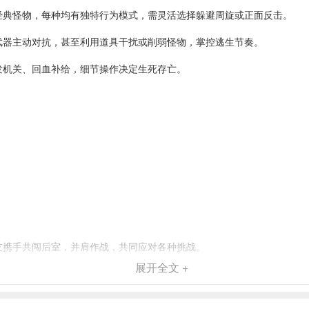
经典怪物，每种均有独特行为模式，需灵活选择躲避周旋或正面反击。
武器主动对抗，甚至利用道具干扰或削弱怪物，掌控逃生节奏。
发机关、回血补给，细节操作决定生死存亡。
友携手共闯后室，并肩作战，共同应对各种挑战。
展开全文 +
的紧张感与真实临场感，让玩家更能沉浸其中。
是喜欢解谜探索，还是偏向战斗对抗，都能找到适合自己的玩法。