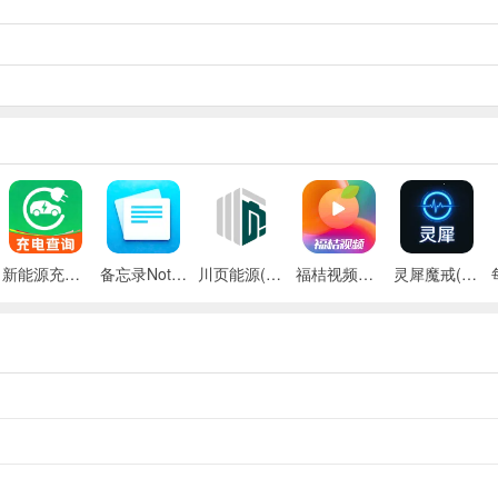
荧光办公室到血肉走廊，层层递进，惊喜与惊悚并存，带来丰富多变的游
新能源充电桩查询(充电桩查询应用)
备忘录Note(多功能记事APP)
川页能源(电池管理应用)
福桔视频最新手机版
灵犀魔戒(运动睡眠管家)
气和智慧考验。
强。
上手。