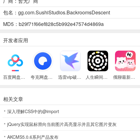
厂商：暂无厂商
4、多层迷宫主题化关卡，每层后室拥有独立美术风格与核心机制，从
包名：gg.com.SushiStudios.BackroomsDescent
MD5：b29f71f66ef828c5b992e47574d4869a
开发者应用
百度网盘绿色免安装Pc电脑版
夸克网盘官方正式版
迅雷vip破解版永久会员2024版
人生瞬间最新手机版
俄聊最新手机版
逃离后室（国际服）安装器(恐怖逃生游戏)怎么样
1、这是一款免费恐怖冒险手游，适配热爱恐怖冒险的玩家，能开启勇
相关文章
2、游戏以第一人称视角打造，有细腻场景细节与沉浸式音效，代入感
深入理解CSS中的@import
3、支持多人联机畅玩，模式丰富多样，操作界面直观，新手也能轻松
jQuery实现鼠标滑向当前图片高亮显示并且其它图片变灰
AKCMS5.0.6系列产品发布