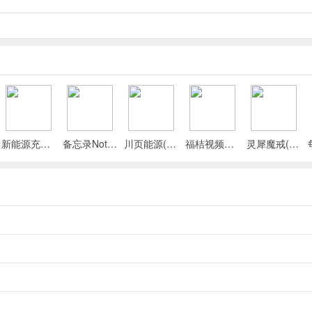
新能源充电桩查询(充电桩查询应用)
备忘录Note(多功能记事APP)
川页能源(电池管理应用)
福桔视频最新手机版
灵犀魔戒(运动睡眠管家)