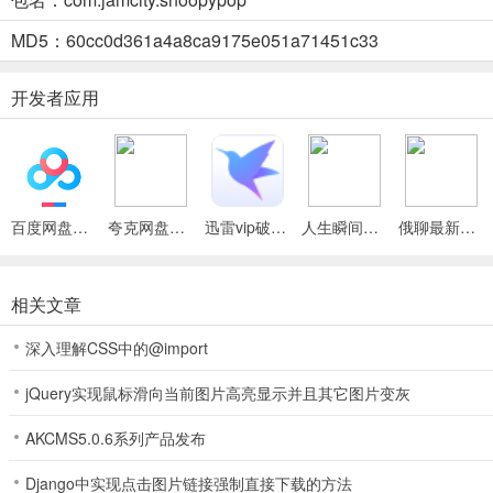
1、它以史努比为主角，带来轻松体验。
MD5：60cc0d361a4a8ca9175e051a71451c33
2、有沙滩球炸弹，能快速完成挑战。
开发者应用
3、包含经典情节与节日活动，可重温童年。
4、关卡超100个且持续更新，还有新游戏模式。
百度网盘绿色免安装Pc电脑版
夸克网盘官方正式版
迅雷vip破解版永久会员2024版
人生瞬间最新手机版
俄聊最新手机版
相关文章
深入理解CSS中的@import
jQuery实现鼠标滑向当前图片高亮显示并且其它图片变灰
AKCMS5.0.6系列产品发布
Django中实现点击图片链接强制直接下载的方法