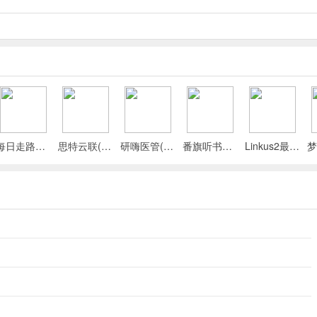
每日走路计步(运动健康记录)
思特云联(视频监控应用)
研嗨医管(医院管理平台)
番旗听书免费畅听(听书软件)
Linkus2最新手机版