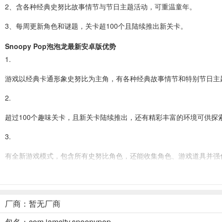
2、含各种经典史努比故事情节与节日主题活动，可重温童年。
3、每周更新角色和谜题，关卡超100个且陆续推出新关卡。
Snoopy Pop泡泡龙最新安卓版优势
1.
游戏以经典卡通形象史努比为主角，有各种经典故事情节和特别节日主
2.
超过100个趣味关卡，且新关卡陆续推出，还有精彩丰富的环境可供探
3.
有全新游戏模式，包含所有史努比角色，还能收集角色、游戏道具并强
4.
史努比系列原声音乐，给你带来独特的听觉享受。
厂商：暂无厂商
Snoopy Pop泡泡龙最新安卓版怎么样
包名：com.jamcity.snoopypop