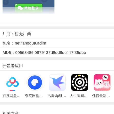
厂商：暂无厂商
答了么(答题赚钱游戏)优势
包名：net.tanggua.adlm
1.
MD5：00553486f0879137d8dd6de117f35dbb
玩法简单易上手，新手注册就能领取红包福利，答对5道题可得0.3元
2.
开发者应用
有多种特色玩法，如好友赛能与朋友一决高下，排位赛胜利可赚取金币
3.
题目类型丰富，涵盖科学、文化、生活等各种领域，文化综艺艺术多元
百度网盘绿色免安装Pc电脑版
夸克网盘官方正式版
迅雷vip破解版永久会员2024版
人生瞬间最新手机版
俄聊最新手机版
4.
相关文章