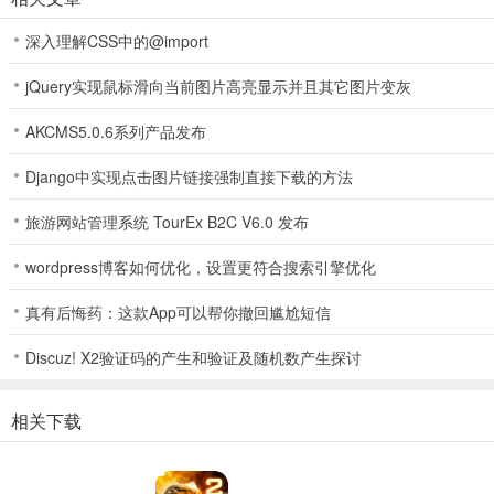
通过答题模式赚取现金，有有趣的花式赚钱模式，每日任务可获大量金
深入理解CSS中的@import
jQuery实现鼠标滑向当前图片高亮显示并且其它图片变灰
AKCMS5.0.6系列产品发布
Django中实现点击图片链接强制直接下载的方法
旅游网站管理系统 TourEx B2C V6.0 发布
答了么(答题赚钱游戏)怎么样
wordpress博客如何优化，设置更符合搜索引擎优化
1、答了么玩法简单，新手注册领红包福利，答对 5 道题可得 0.3 元
真有后悔药：这款App可以帮你撤回尴尬短信
2、游戏有多种特色玩法，如好友赛、排位赛、红包赛，能与朋友一决
Discuz! X2验证码的产生和验证及随机数产生探讨
3、答题涵盖多元领域，答对越多赚得越多，红包满 100 可提现，不
相关下载