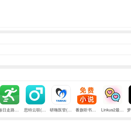
每日走路计步(运动健康记录)
思特云联(视频监控应用)
研嗨医管(医院管理平台)
番旗听书免费畅听(听书软件)
Linkus2最新手机版