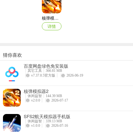
核弹模拟器2
详情
猜你喜欢
商店模拟器：超市Switch移植2026最新版本
百度网盘绿色免安装版
详情
其它工具
366.81 MB
v7.37.0.5官方版
2026-06-19
核弹模拟器2
休闲益智
144.39 MB
v2.0.0
2026-07-17
SFS2航天模拟器手机版
休闲益智
339.13 MB
v1.0.0
2026-07-16