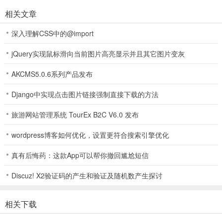
相关文章
数百个难度各异的关卡，融合消除玩法与闯关模式，成功闯关可获成
就感及丰厚奖励。
深入理解CSS中的@import
4.
jQuery实现鼠标滑向当前图片高亮显示并且其它图片变灰
游戏考验策略思维，需不断磨练技巧应对挑战，多样主题场景带来丰
AKCMS5.0.6系列产品发布
富视觉盛宴。
Django中实现点击图片链接强制直接下载的方法
全民消砖块去除广告(消砖块休闲游戏)怎么样
旅游网站管理系统 TourEx B2C V6.0 发布
1、全民消砖块关卡丰富多样，每关砖块组合和图案独特，始终保持新
鲜感。
wordpress博客如何优化，设置更符合搜索引擎优化
2、画面精美卡通，操作简单易上手，男女老少都能轻松享受乐趣。
真有后悔药：这款App可以帮你撤回尴尬短信
3、设有数百个难度各异关卡，需用智慧策略完成消除挑战，成功闯关
Discuz! X2验证码的产生和验证及随机数产生探讨
有奖励。
相关下载