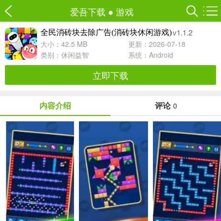
爱吾下载
●
游戏
v1.1.2
全民消砖块去除广告(消砖块休闲游戏)
大小：42.5 MB
更新：2026-07-18
类别：
休闲益智
系统：Android
立即下载
内容介绍
评论
0