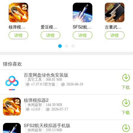
核弹模拟器2
爱豆模拟器最新版
SFS2航天模拟器手机版
古董武器模拟器
详情
详情
详情
详情
猜你喜欢
商店模拟器：超市Switch移植2026最新版本
悠闲铁匠铺2026官方最新版本
猫咪疗愈所
寒窗志
百度网盘绿色免安装版
详情
详情
详情
详情
其它工具
366.81 MB
v7.37.0.5官方版
2026-06-19
下载
核弹模拟器2
休闲益智
144.39 MB
v2.0.0
2026-07-17
下载
SFS2航天模拟器手机版
休闲益智
339.13 MB