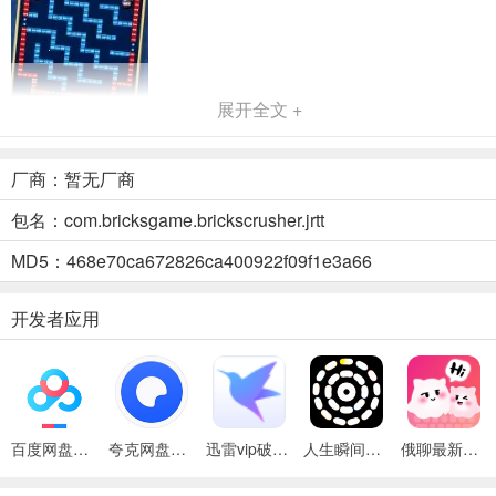
展开全文 +
厂商：暂无厂商
包名：com.bricksgame.brickscrusher.jrtt
全民消砖块去除广告(消砖块休闲游戏)优势
MD5：468e70ca672826ca400922f09f1e3a66
1.
丰富多样的关卡设计，每关都有独特的砖块组合和图案，始终保持新
开发者应用
鲜感，让玩家尽情享受游戏乐趣。
2.
精美的卡通画面与简单易上手的操作，男女老少皆能轻松驾驭，沉浸
在游戏世界中。
百度网盘绿色免安装Pc电脑版
夸克网盘官方正式版
迅雷vip破解版永久会员2024版
人生瞬间最新手机版
俄聊最新手机版
3.