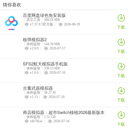
一样的体验，满足你在创意和设计方面的需求，让你尽情享受其中的
猜你喜欢
乐趣。
商店模拟器：超市Switch移植2026最新版本
悠闲铁匠铺2026官方最新版本
猫咪疗愈所
寒窗志
百度网盘绿色免安装版
详情
详情
详情
详情
其它工具
366.81 MB
v7.37.0.5官方版
2026-06-19
下载
核弹模拟器2
休闲益智
144.39 MB
v2.0.0
2026-07-17
下载
SFS2航天模拟器手机版
休闲益智
339.13 MB
v1.0.0
2026-07-16
下载
古董武器模拟器
休闲益智
38.27 M
v2.15
2026-07-16
下载
商店模拟器：超市Switch移植2026最新版本
休闲益智
1.51 GB
v8e78cee
2026-07-16
下载