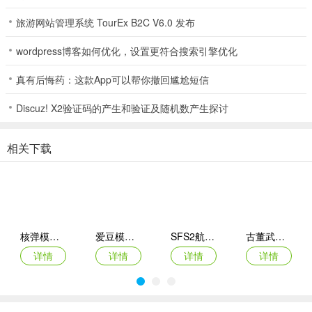
完成一幅幅色彩斑斓的画作。在家居设计中，你要考虑整体布局和搭
旅游网站管理系统 TourEx B2C V6.0 发布
配；而数字填色更侧重于色彩的运用。这两种方式都能满足你不同的
创作需求，给你带来不一样的乐趣。如果你想体验空间设计感，就选
wordpress博客如何优化，设置更符合搜索引擎优化
家居设计；要是喜欢专注色彩填涂，数字填色更适合你。快来试试，
找到属于你的创作方式吧。
真有后悔药：这款App可以帮你撤回尴尬短信
家居设计和数字填色哪个好
Discuz! X2验证码的产生和验证及随机数产生探讨
家居设计和数字填色各有其独特魅力。家居设计能让你像真正的室内
设计师一样，自由发挥想象力打造理想家园。这里有丰富装饰道具，
相关下载
操作简单，无论新手还是达人都能享受设计乐趣，创造独特居住空
间。通过完成关卡收获金币，还能打造专属家具设计风格。
数字填色则充满创意，能让你在游戏中体验独特的创作过程。开启不
同景观世界，在艺术画廊创作不同画作，释放心中欲望。快速完成级
别还能收获更多硬币。
核弹模拟器2
爱豆模拟器最新版
SFS2航天模拟器手机版
古董武器模拟器
详情
详情
详情
详情
至于哪个更好，就看你的喜好啦。如果你喜欢亲自动手设计整个家的
布局和装饰，家居设计更适合你；要是你钟情于通过填色来展现创
意、享受创作乐趣，数字填色会是不错的选择。它们都能给你带来不