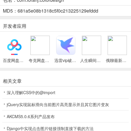
术画廊等多样玩法，带来丰富体验。
MD5：681a5e08b1318c5f0c213225129efddd
开发者应用
家居设计和数字填色2026最新版本怎么样
1、可自由发挥想象力打造理想之家。
2、提供丰富装饰道具，操作简单易上手。
3、无论新手还是达人，都能找到乐趣。
百度网盘绿色免安装Pc电脑版
夸克网盘官方正式版
迅雷vip破解版永久会员2024版
人生瞬间最新手机版
俄聊最新手机版
4、能解锁新挑战，创建独特家具设计风格。
相关文章
家居设计和数字填色的区别
家居设计和数字填色有明显区别哦。家居设计能让你像真正的室内设
深入理解CSS中的@import
计师一样，自由发挥想象力去打造理想中的家。它提供丰富装饰道
jQuery实现鼠标滑向当前图片高亮显示并且其它图片变灰
具，操作简单，无论新手还是达人都能享受设计乐趣，创造独特居住
空间。你可以随心所欲地布置家具、装饰房间，开启不同的景观世
AKCMS5.0.6系列产品发布
界，创作属于自己的风格。数字填色则是通过给特定图案填色来完成
创作。它能让你体验到色彩搭配的乐趣，专注于色彩的选择与填充，
Django中实现点击图片链接强制直接下载的方法