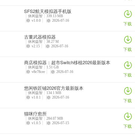
SFS2航天模拟器手机版
休闲益智
339.13 MB
COC国际服打钱攻略
v1.0.0
2026-07-16
下载
1、所谓的打钱，可以单纯的理解为掠夺金币。这款游戏，一共只有3
古董武器模拟器
种资源，分别是金币，圣水，黑水。黑水的主要意义在于英雄的建造
休闲益智
38.27 M
和升级以及少数部队的建造和升级，黑水只对七本及七本以后的玩家
v2.15
2026-07-16
下载
有用。圣水作用为一切进攻性建筑，普通部队的建造与升级的必需
品，通常前期都很富裕，后期比较匮乏，金币和气一样，全部级别玩
商店模拟器：超市Switch移植2026最新版本
家都需要的资源，消耗量大约为同本数级别下，气消耗的4倍左右，对
休闲益智
1.51 GB
v8e78cee
2026-07-16
于非rmb玩家及非大量rmb玩家，钱都是极其匮乏的资源。
下载
悠闲铁匠铺2026官方最新版本
休闲益智
134.1 MB
2、打钱时如何选择杯段也是一种方法，这里我只说七八九三个杯段，
v1.0.1
2026-07-16
下载
其它的时间太久忘记了。七本我维持在900到1100段，八本维持在
1250到1400，九本维持在1400至1600段。我也就是在七本和八本初
猫咪疗愈所
期，完成了8天一个亿的打钱。有些玩家会认为我的杯段低了，我只想
休闲益智
284.07 MB
v1.0.5
2026-07-15
下载
说，我是为了打钱，我只是为了打钱。另外，当你每到一个阶段的末
期时候，需要选择升杯打钱，比如七本末期升本即将完成的那几天，