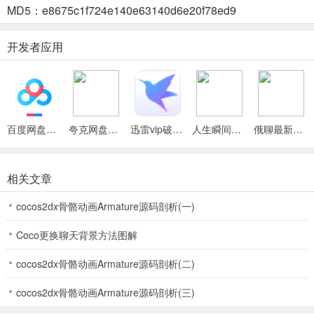
4. 能更快体验新版本内容，参加更多有趣活动，自由搭配兵种、摆放
MD5：e8675c1f724e140e63140d6e20f78ed9
阵型，享受充满策略的战斗乐趣。
开发者应用
coc2025下载怎么样
coc2025下载怎么样？它是部落冲突国际服版本，能体验新内容，与
外国玩家对战。有多样兵种、建筑，多种策略玩法。还能加入部落联
盟竞技，参与活动玩法，第一时间体验新法术、兵种建筑，快来下载
百度网盘绿色免安装Pc电脑版
夸克网盘官方正式版
迅雷vip破解版永久会员2024版
人生瞬间最新手机版
俄聊最新手机版
感受吧。
相关文章
coc是什么意思啊
cocos2dx骨骼动画Armature源码剖析(一)
COC国际服是一款超有趣的策略手游，也就是部落冲突的国际服版
本。在这里，你能体验到国服没有的新内容，还能和外国玩家对战。
Coco更换聊天背景方法图解
游戏里有各种兵种供你选择培养，丰富的建筑等你修建，多样策略任
cocos2dx骨骼动画Armature源码剖析(二)
你使用，不断发展科技提升营地等级，打造强大部落。它能解决你对
策略对战的需求，让你感受原汁原味的策略竞技。前期多攒宝石开5
cocos2dx骨骼动画Armature源码剖析(三)
农，按技巧发育，比如优先升级高级罐子等。打钱攻略也很实用，教