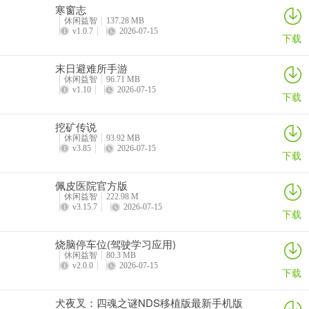
寒窗志
到1250至1400。你需要提前适应打钱的感觉和方法，因为你在八本初
休闲益智
137.28 MB
期，你的部队也还是同样的七本部队，但是你依然想保持高效，那么
v1.0.7
2026-07-15
下载
就需要提前适应。
末日避难所手游
休闲益智
96.71 MB
v1.10
2026-07-15
下载
3、在战斗时要注意什么部队怕什么塔，这样下兵的时候，不至于被对
方速秒。只要避开这些强势的防御塔就能轻松拆掉对方的部落来掠夺
挖矿传说
金币。
休闲益智
93.92 MB
v3.85
2026-07-15
下载
佩皮医院官方版
4、打钱时候，唯一可以使用的是每次不超过一个的闪电，如果超过一
休闲益智
222.98 M
个闪电或者有其它药水的使用，那就是浪费钱了。要注意我们出来是
v3.15.7
2026-07-15
下载
为了打钱，只是为了钱，他气再多，没钱就不打，他黑水再多，两千
也罢三千也罢，没钱也不打。切记，打钱期间，最好不要刻意去造一
烧脑停车位(驾驶学习应用)
波部队复仇别人，刻意造兵，会打乱节奏，严重影响速度。如果当前
休闲益智
80.3 MB
v2.0.0
2026-07-15
部队满足复仇的需求，可以复仇。
下载
犬夜叉：四魂之谜NDS移植版最新手机版