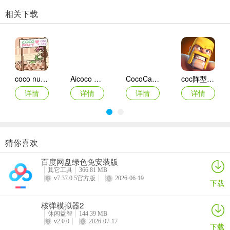
你选杯段、注意战斗细节等。充值时先登录谷歌账号，点击商店就能
相关下载
购买。亮点多多，能更快体验新版本，兵种阵型自由搭配，不同玩法
乐趣无穷。总之，COC国际服能给你带来超棒的游戏体验，让你沉浸
在策略与社交的世界中。
coco nutshake安卓版
Aicoco Live
CocoCat口语猫(英语学习宝)
coc阵型复制工具app
coco
详情
详情
详情
详情
COC国际服是一款超有趣的策略手游。它能让你体验到国服没有的新
内容，和外国玩家对战超刺激。游戏里兵种多样可自由搭配，建筑丰
富能随心修建，还有各种策略等你施展，不断发展科技提升营地等
级，打造强大部落。
猜你喜欢
可可修图免费版(coco cam)
cocoppaplay官方正版
cocoa新型肺炎app
椰羊cocogoat原神工具箱
新手前期可多攒宝石开5农，完成成就清障碍、新手及官方活动任务，
百度网盘绿色免安装版
钻石优先买工人。一个工人升级高级罐子，另一个新建建筑或升级大
详情
详情
详情
详情
其它工具
366.81 MB
本营。升到3本先修城堡，能要援兵气球打资源。打钱攻略也很实用，
v7.37.0.5官方版
2026-06-19
下载
选好杯段，避开强势防御塔，闪电不超一个，不刻意造兵复仇。充值
登录谷歌账号，点击商店对应物品即可。它亮点满满，能更快体验新
核弹模拟器2
版本，活动有趣，玩法多样，带来超棒游玩过程。快来COC国际服，
休闲益智
144.39 MB
v2.0.0
2026-07-17
开启你的策略对战之旅吧！
下载