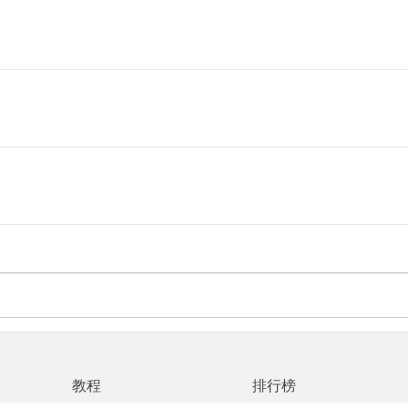
格，营造出轻松欢快的游戏氛围，让追逐与逃亡不再紧张，反而充满笑点
风格极具辨识度，为平台闯关体验增添了强烈的视觉吸引力。
现以及节奏紧凑的关卡设计，成功打造出既轻松又富有挑战性的平台动作
教程
排行榜