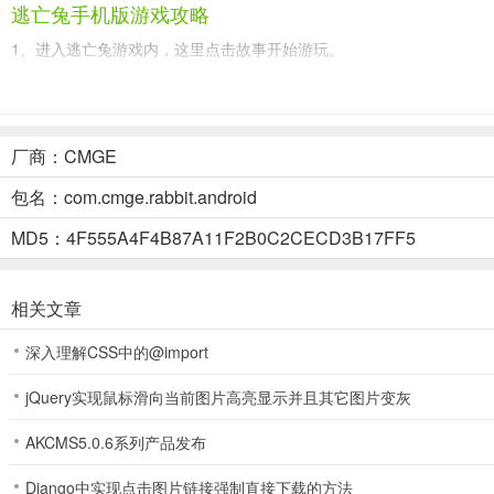
逃亡兔手机版游戏攻略
1、进入逃亡兔游戏内，这里点击故事开始游玩。
厂商：CMGE
包名：com.cmge.rabbit.android
MD5：4F555A4F4B87A11F2B0C2CECD3B17FF5
相关文章
深入理解CSS中的@import
jQuery实现鼠标滑向当前图片高亮显示并且其它图片变灰
AKCMS5.0.6系列产品发布
2、点击第一关来进行挑战。
Django中实现点击图片链接强制直接下载的方法