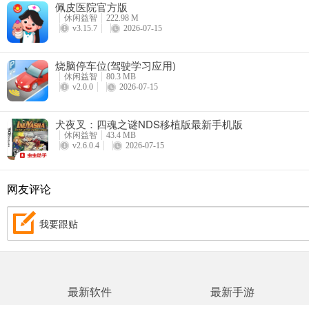
佩皮医院官方版
休闲益智
222.98 M
v3.15.7
2026-07-15
游戏亮点
1、极其搞怪的角色设计
烧脑停车位(驾驶学习应用)
休闲益智
80.3 MB
游戏主角兔子与追捕的警察均呈现出夸张、幽默、富有表现力的角色风
v2.0.0
2026-07-15
2、出色的画面表现
犬夜叉：四魂之谜NDS移植版最新手机版
休闲益智
43.4 MB
游戏在视觉呈现上十分亮眼，画面色彩鲜明、场景细节丰富，整体美术
v2.6.0.4
2026-07-15
3、趣味性与操作感兼具的闯关体验
网友评论
虽然玩法核心并不算新颖，但游戏通过幽默的角色演绎、精致的画面表
我要跟贴
更新日志
v1.0.0版本
小错误修复和改进。
最新软件
最新手游