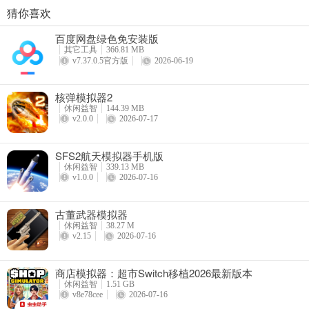
猜你喜欢
商店模拟器：超市Switch移植2026最新版本
百度网盘绿色免安装版
详情
其它工具
366.81 MB
v7.37.0.5官方版
2026-06-19
核弹模拟器2
休闲益智
144.39 MB
v2.0.0
2026-07-17
SFS2航天模拟器手机版
4、点击风暴图标还能释放华尔兹。
休闲益智
339.13 MB
v1.0.0
2026-07-16
古董武器模拟器
休闲益智
38.27 M
v2.15
2026-07-16
商店模拟器：超市Switch移植2026最新版本
休闲益智
1.51 GB
v8e78cee
2026-07-16