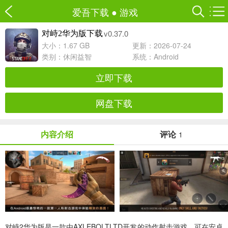
爱吾下载
●
游戏
v0.37.0
对峙2华为版下载
大小：1.67 GB
更新：2026-07-24
类别：
休闲益智
系统：Android
立即下载
网盘下载
内容介绍
评论
1
对峙2华为版是一款由AXLEBOLTLTD开发的动作射击游戏，可在安卓