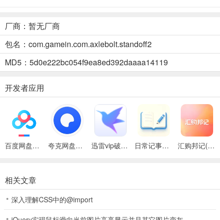
对峙2华为版下载优势
-
厂商：暂无厂商
卓越适配触屏
：操控专为触屏设备优化，左侧虚拟方向键，右侧瞄准
包名：com.gamein.com.axlebolt.standoff2
器，开火键两侧都有，射击轻松，完美适配手机操作。
MD5：5d0e222bc054f9ea8ed392daaaa14119
-
开发者应用
武器全解锁
：从游戏一开始，所有武器模型都可使用，能立刻挑选最
爱的武器投入战斗，无需繁琐解锁过程。
-
社交体验佳
：内置社交系统，玩家可通过语音聊天进行战术交流，增
百度网盘绿色免安装Pc电脑版
夸克网盘官方正式版
迅雷vip破解版永久会员2024版
日常记事簿(生活事务管理)
汇购邦记(收支管理应用)
强团队合作默契度，还能与全球玩家互动，乐趣十足。
-
相关文章
持续更新
：开发团队不断更新，新活动内容和战斗乐趣持续推出，如
深入理解CSS中的@import
冬季庆典、道具狩猎模式等，保持游戏新鲜感与吸引力。
jQuery实现鼠标滑向当前图片高亮显示并且其它图片变灰