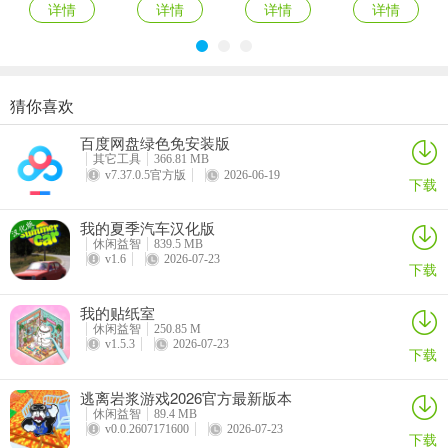
详情
详情
详情
详情
如果你想在安卓设备上玩对峙2，下面为你介绍下载方法。对峙2是一
款超刺激的动作射击游戏，能让你加入恐怖分子和特种部队的对战。
在游戏里，你可以选择自己喜欢的阵营，穿梭在如沙漠、工厂、废墟
研究所等逼真的场景中，拿着心仪的枪械与敌人展开决斗。它有着超
猜你喜欢
逼真的物理环境建模和破坏效果，给你打造最真实激烈的战场。还有
有手你也行2026最新版本
他的树(黑白风解谜游戏)
CS2开箱模拟器
卡通射击对决最新手机版
死亡竞赛、拆除炸弹、军备竞赛、夺旗抢掠等多种玩法。想下载对峙2
百度网盘绿色免安装版
详情
详情
详情
详情
其它工具
366.81 MB
安卓版，你可以先在手机的应用商店中搜索“对峙2”，若应用商店没
v7.37.0.5官方版
2026-06-19
下载
有，就通过正规游戏下载平台，比如官网等进行下载。下载安装好
后，就能尽情享受这款精彩射击游戏带来的乐趣啦，让你随时随地体
我的夏季汽车汉化版
验紧张刺激的对战。
休闲益智
839.5 MB
v1.6
2026-07-23
下载
我的贴纸室
休闲益智
250.85 M
v1.5.3
2026-07-23
下载
逃离岩浆游戏2026官方最新版本
休闲益智
89.4 MB
v0.0.2607171600
2026-07-23
下载
对峙2facebook怎么登录