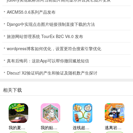
AKCMS5.0.6系列产品发布
Django中实现点击图片链接强制直接下载的方法
旅游网站管理系统 TourEx B2C V6.0 发布
wordpress博客如何优化，设置更符合搜索引擎优化
对峙2华为版下载怎么样
对峙2华为版下载怎么样？它是款超刺激的射击游戏，能在安卓平台运
真有后悔药：这款App可以帮你撤回尴尬短信
行。有多种玩法模式，像死亡竞赛、拆除炸弹等。场景精美逼真，武
Discuz! X2验证码的产生和验证及随机数产生探讨
器多样，还能和好友组队对战，带来紧张又有趣的射击体验。
相关下载
我的夏季汽车汉化版
我的贴纸室
连线超解压(食材搭配连线)
逃离岩浆游戏2026官方最新版本
对峙2安卓怎么下