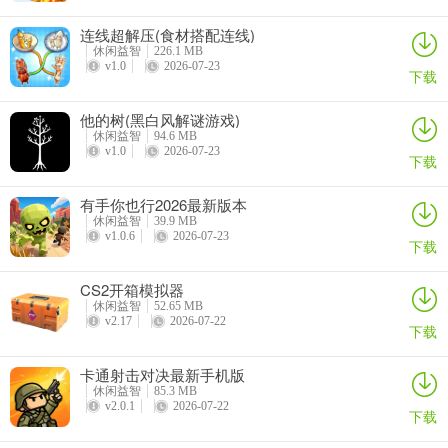
想在对峙2里用Facebook登录？这篇介绍帮你搞定！如果你是对峙2
连线超解压(食材搭配连线)
玩家，想用Facebook账号登录游戏，就能轻松和Facebook好友一起
休闲益智
226.1 MB
v1.0
2026-07-23
玩啦。具体登录方法是，先打开手机设置开启**，再点击进入游戏，
下载
这时会出现登录方式选择，安装了谷歌框架的话就会有谷歌账号登录
他的树(黑白风解谜游戏)
选项，选Facebook登录，输入账号密码点击继续，登录完成就能体验
休闲益智
94.6 MB
游戏了。用Facebook登录对峙2，好处多多。能快速找到Facebook好
v1.0
2026-07-23
下载
友组队，默契配合，并肩作战，享受游戏乐趣。还能和Facebook上的
游戏圈子互动交流，分享游戏心得、战绩，结识更多志同道合的朋
有手你也行2026最新版本
友，让游戏社交更便捷、更有趣，增添不少游戏的欢乐氛围和互动
休闲益智
39.9 MB
v1.0.6
2026-07-23
性。
下载
CS2开箱模拟器
休闲益智
52.65 MB
v2.17
2026-07-22
下载
卡通射击对决最新手机版
休闲益智
85.3 MB
v2.0.1
2026-07-22
下载