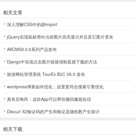
相关文章
深入理解CSS中的@import
jQuery实现鼠标滑向当前图片高亮显示并且其它图片变灰
3、导入图片后软件会自动识主体并开始抠图。
AKCMS5.0.6系列产品发布
Django中实现点击图片链接强制直接下载的方法
旅游网站管理系统 TourEx B2C V6.0 发布
wordpress博客如何优化，设置更符合搜索引擎优化
真有后悔药：这款App可以帮你撤回尴尬短信
Discuz! X2验证码的产生和验证及随机数产生探讨
相关下载