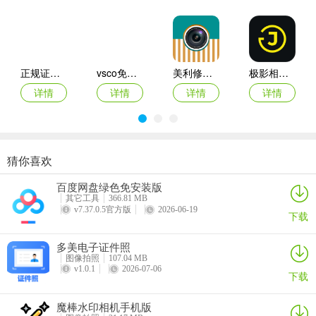
4、扣完图后，会随机选择一个背景，你不喜欢的话可以点击下方的
【无】，抠好后点击右上角的【导出】就行。
正规证件照拍摄
vsco免费版
美利修图P图app
极影相机安卓版
详情
详情
详情
详情
猜你喜欢
极影相机
玩图自拍相机
球球相册
微咔Wecut
百度网盘绿色免安装版
详情
详情
详情
详情
其它工具
366.81 MB
v7.37.0.5官方版
2026-06-19
下载
多美电子证件照
图像拍照
107.04 MB
v1.0.1
2026-07-06
下载
魔棒水印相机手机版