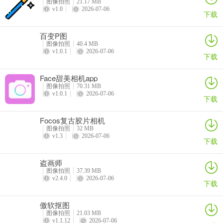
5、以上是本站带来的360AI智剪App抠图步骤。
图像拍照
21.17 MB
v1.0
2026-07-06
下载
软件功能
百变P图
1、【图片消除】
轻松去除图片中不需要的元素，让画面更整洁。
图像拍照
40.4 MB
v1.0.1
2026-07-06
下载
2、【智能抠图】
一键精细化抠人、抠物，原创背景模板在线换。
Face甜美相机app
3、【图片变清晰】
提升图片质量，即使放大也能保持清晰，还原每一
图像拍照
70.31 MB
个细节。
v1.0.1
2026-07-06
下载
4、【语音转字幕】
一键为视频加字幕，让大家看得明明白白。
Focos复古胶片相机
5、【拼图】
自由组合图片，发挥创意，讲述属于你的故事。
图像拍照
32 MB
v1.3
2026-07-06
下载
6、【GIF 图生成】
把视频中的精彩部分转化为GIF 图，增添趣味性。
盗画师
7、【视频拼接】
自由拼接视频片段，将多个精彩瞬间串联成完整故
图像拍照
37.39 MB
v2.4.0
2026-07-06
事。
下载
8、【视频变速】
灵活调整视频速度，或快或慢，营造独特氛围。
傲软抠图
图像拍照
21.03 MB
9、【视频滤镜】
复古风、小清新风、炫酷风，一键让视频换个 “时尚
v1.1.12
2026-07-06