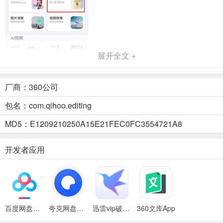
展开全文 +
厂商：360公司
包名：com.qihoo.editing
2、非会员有三次免费体验的机会，点击【选择照片】。
MD5：E1209210250A15E21FEC0FC3554721A8
开发者应用
百度网盘绿色免安装Pc电脑版
夸克网盘官方正式版
迅雷vip破解版永久会员2024版
360文库App