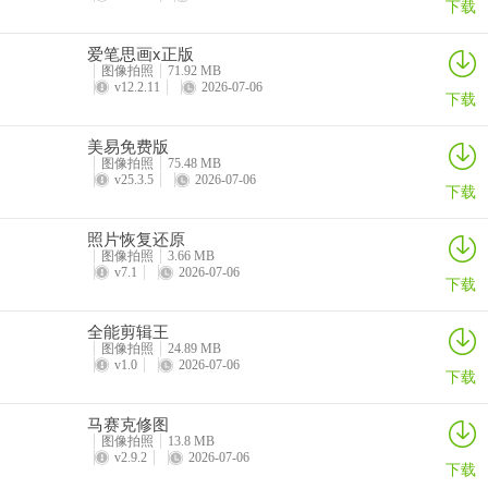
下载
装”。
爱笔思画x正版
10、【视频特效】
炫酷的特效加起来，像给视频施了魔法。
图像拍照
71.92 MB
v12.2.11
2026-07-06
下载
11、【色彩校正】
使画面更鲜艳、清晰，呈现最佳视觉效果。
美易免费版
更新日志
图像拍照
75.48 MB
v1.1.0.1000版本
v25.3.5
2026-07-06
下载
1、新增AI拜年功能
照片恢复还原
图像拍照
3.66 MB
2、修复线上反馈问题
v7.1
2026-07-06
下载
全能剪辑王
图像拍照
24.89 MB
v1.0
2026-07-06
下载
马赛克修图
图像拍照
13.8 MB
v2.9.2
2026-07-06
下载