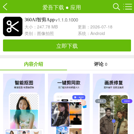
爱吾下载
●
应用
v1.1.0.1000
360AI智剪App
大小：247.78 MB
更新：2026-07-18
类别：
图像拍照
系统：Android
立即下载
内容介绍
评论
0