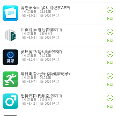
备忘录Note(多功能记事APP)
生活服务
62.1 MB
v1.0.2
2026-07-17
下载
川页能源(电池管理应用)
生活服务
146.0 MB
v1.0.8
2026-07-17
下载
应用亮点
灵犀魔戒(运动睡眠管家)
生活服务
51.9 MB
【超小安装包】
v1.2.6
2026-07-17
下载
安装包体积仅约1.6MB，轻量简洁，不占用手机存储空间，老旧机型
每日走路计步(运动健康记录)
也能流畅运行。
生活服务
70.5 MB
v1.0.7
2026-07-17
下载
【极速启动加载】
思特云联(视频监控应用)
去除冗余动画和视觉特效，启动速度快，地图与数据加载响应即时，
生活服务
119.8 MB
无卡顿等待。
v1.4.2
2026-07-17
下载
【简洁无广告干扰】