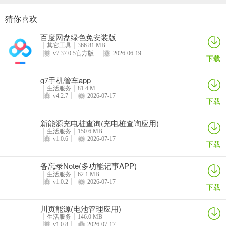
猜你喜欢
5. 软件支持哪些设备功能操作？
每日走路计步(运动健康记录)
灵犀魔戒(运动睡眠管家)
思特云联(视频监控应用)
倒计时DayMarter最新手机版
百度网盘绿色免安装版
答：支持设备开关、温度调节、频道切换、风速调节、模式设置等全
详情
详情
详情
详情
其它工具
366.81 MB
部常用功能。
v7.37.0.5官方版
2026-06-19
下载
6. 这个软件有什么优势？
g7手机管车app
生活服务
81.4 M
答：一款APP替代多个实体遥控器，告别杂乱堆放，居家生活更整洁
v4.2.7
2026-07-17
下载
便捷，随时随地用手机轻松掌控全屋家电。
新能源充电桩查询(充电桩查询应用)
生活服务
150.6 MB
v1.0.6
2026-07-17
下载
备忘录Note(多功能记事APP)
生活服务
62.1 MB
v1.0.2
2026-07-17
下载
川页能源(电池管理应用)
生活服务
146.0 MB
v1.0.8
2026-07-17