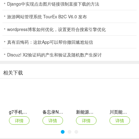
Django中实现点击图片链接强制直接下载的方法
5. 告别杂乱更便捷：一款APP替代多个实体遥控器，告别杂乱堆放，
随时随地用手机轻松掌控全屋家电，让居家生活更整洁便捷。
旅游网站管理系统 TourEx B2C V6.0 发布
wordpress博客如何优化，设置更符合搜索引擎优化
免费家电便捷遥控器全能助手最新安卓版常见问题
1. 这个软件能遥控哪些家电？
真有后悔药：这款App可以帮你撤回尴尬短信
答：支持空调、电视、电风扇、机顶盒、投影仪等海量居家家电设备
Discuz! X2验证码的产生和验证及随机数产生探讨
遥控。
2. 能适配哪些品牌机型？
相关下载
答：适配市面上绝大多数主流品牌机型。
3. 配对操作复杂吗？
答：不复杂，内置海量遥控码库，配对简单，秒连秒用，无需额外繁
g7手机管车app
备忘录Note(多功能记事APP)
新能源充电桩查询(充电桩查询应用)
川页能源(电池管理应用)
琐设置。
详情
详情
详情
详情
4. 软件界面和操作难不难？
答：界面干净简洁，操作简单易懂，老人小孩都能轻松上手。