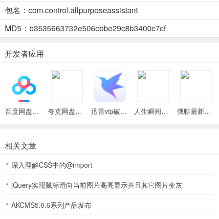
3、支持设备开关、温度调节、频道切换、风速调节、模式设置等常用
包名：com.control.allpurposeassistant
功能。
MD5：b3535663732e506cbbe29c8b3400c7cf
4、内置海量遥控码库，适配市面上绝大多数主流品牌机型，满足多样
需求。
开发者应用
5、告别实体遥控器杂乱堆放，用手机轻松掌控全屋家电，居家生活更
整洁便捷。
免费家电便捷遥控器全能助手最新安卓版使用说明
1. 一键遥控多种家电：支持空调、电视、电风扇、机顶盒、投影仪等
百度网盘绿色免安装Pc电脑版
夸克网盘官方正式版
迅雷vip破解版永久会员2024版
人生瞬间最新手机版
俄聊最新手机版
海量居家家电设备遥控。
2. 适配主流品牌机型：内置海量遥控码库，适配市面上绝大多数主流
相关文章
品牌机型，配对简单，秒连秒用。
深入理解CSS中的@import
3. 操作简单易上手：无需额外繁琐设置，界面干净简洁，操作简单易
懂，老人小孩都能轻松上手。
jQuery实现鼠标滑向当前图片高亮显示并且其它图片变灰
4. 支持常用功能：支持设备开关、温度调节、频道切换、风速调节、
AKCMS5.0.6系列产品发布
模式设置等全部常用功能。