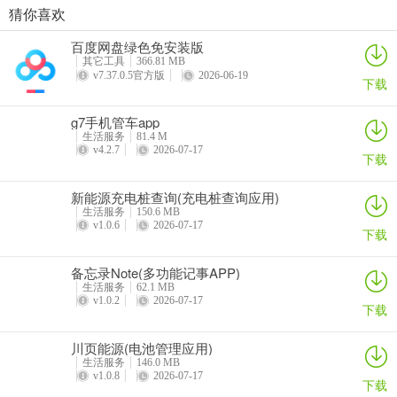
情回放、多维度统计分析、折线趋势时段分布、噪音评级，以及环境
猜你喜欢
持续监测、睡眠模式、场景对比等专项工具。
每日走路计步(运动健康记录)
灵犀魔戒(运动睡眠管家)
思特云联(视频监控应用)
倒计时DayMarter最新手机版
百度网盘绿色免安装版
详情
详情
详情
详情
问：如何知道环境噪音是否超标？
其它工具
366.81 MB
v7.37.0.5官方版
2026-06-19
下载
答：预设预警阈值并开启消息提醒，超标会即刻感知。
g7手机管车app
问：测量数据和音频文件能导出吗？
生活服务
81.4 M
v4.2.7
2026-07-17
下载
答：支持导出测量数据与音频文件。
新能源充电桩查询(充电桩查询应用)
生活服务
150.6 MB
v1.0.6
2026-07-17
下载
备忘录Note(多功能记事APP)
生活服务
62.1 MB
v1.0.2
2026-07-17
下载
川页能源(电池管理应用)
生活服务
146.0 MB
v1.0.8
2026-07-17
下载