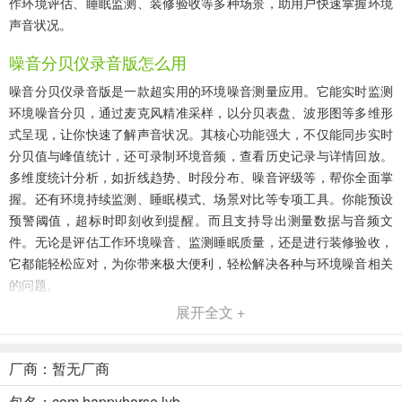
作环境评估、睡眠监测、装修验收等多种场景，助用户快速掌握环境
声音状况。
噪音分贝仪录音版怎么用
噪音分贝仪录音版是一款超实用的环境噪音测量应用。它能实时监测
环境噪音分贝，通过麦克风精准采样，以分贝表盘、波形图等多维形
式呈现，让你快速了解声音状况。其核心功能强大，不仅能同步实时
分贝值与峰值统计，还可录制环境音频，查看历史记录与详情回放。
多维度统计分析，如折线趋势、时段分布、噪音评级等，帮你全面掌
握。还有环境持续监测、睡眠模式、场景对比等专项工具。你能预设
预警阈值，超标时即刻收到提醒。而且支持导出测量数据与音频文
件。无论是评估工作环境噪音、监测睡眠质量，还是进行装修验收，
它都能轻松应对，为你带来极大便利，轻松解决各种与环境噪音相关
的问题。
展开全文 +
噪音分贝仪录音版(噪音测量录音应用)优势
1. 功能丰富：集实时监测、音频录制、多维度分析等功能于一体，全
厂商：暂无厂商
面满足多样需求。
包名：com.happyhorse.lyb