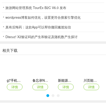
2. 核心功能丰富：具备实时分贝值与峰值统计、同步环境音频录制、
旅游网站管理系统 TourEx B2C V6.0 发布
历史记录与详情回放、多维度统计分析等。
wordpress博客如何优化，设置更符合搜索引擎优化
3. 专项工具实用：设有环境持续监测、睡眠模式、场景对比等专项工
具，满足多样需求。
真有后悔药：这款App可以帮你撤回尴尬短信
4. 预警功能贴心：可预设预警阈值，开启消息提醒，超标能即刻感
Discuz! X2验证码的产生和验证及随机数产生探讨
知。
5. 数据导出方便：支持导出测量数据与音频文件，适用于工作环境评
相关下载
估、睡眠质量监测等多种场景。
噪音分贝仪录音版(噪音测量录音应用)常见问题
问：噪音分贝仪录音版能测量哪些场景的噪音？
g7手机管车app
备忘录Note(多功能记事APP)
新能源充电桩查询(充电桩查询应用)
川页能源(电池管理应用)
答：适用于工作环境评估、睡眠质量监测、装修验收等多种场景。
详情
详情
详情
详情
问：软件有哪些核心功能？
答：包括实时分贝值与峰值统计、同步环境音频录制、历史记录与详