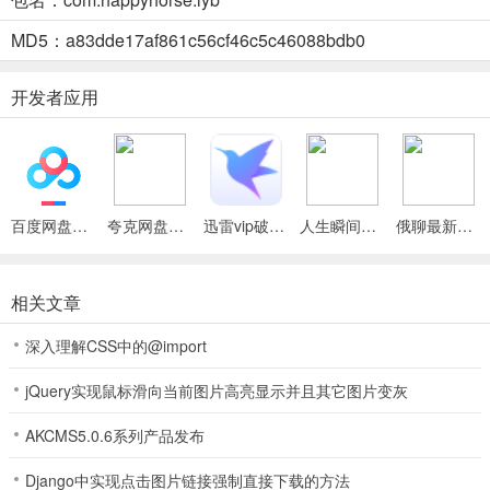
2. 精准采样：通过麦克风精准采样，多维呈现声音状况，助用户快速
掌握环境音。
MD5：a83dde17af861c56cf46c5c46088bdb0
3. 适用广泛：适用于工作环境评估、睡眠质量监测、装修验收等多种
开发者应用
场景。
噪音分贝仪录音版(噪音测量录音应用)功能
1、实时统计分贝值与峰值，同步呈现让你快速了解环境噪音强度。
2、可同步录制环境音频，方便留存声音信息，随时回顾特定场景。
百度网盘绿色免安装Pc电脑版
夸克网盘官方正式版
迅雷vip破解版永久会员2024版
人生瞬间最新手机版
俄聊最新手机版
3、具备历史记录与详情回放，多维度统计分析，掌握噪音变化趋势。
相关文章
4、预设预警阈值，超标即时提醒，全方位保障你的生活工作环境。
深入理解CSS中的@import
5、支持导出测量数据与音频文件，适用于多种场景，满足多样需求。
jQuery实现鼠标滑向当前图片高亮显示并且其它图片变灰
噪音分贝仪录音版(噪音测量录音应用)使用说明
1. 精准采样：通过麦克风精准采样，呈现分贝表盘、波形图、噪音等
AKCMS5.0.6系列产品发布
级指示等，助您快速掌握环境声音状况。
Django中实现点击图片链接强制直接下载的方法