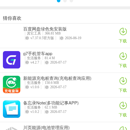
2、在购票之前可以前往app帮助中心查看购票相关帮助信息，例如选
猜你喜欢
座等重要信息
每日走路计步(运动健康记录)
灵犀魔戒(运动睡眠管家)
思特云联(视频监控应用)
倒计时DayMarter最新手机版
百度网盘绿色免安装版
详情
详情
详情
详情
其它工具
366.81 MB
v7.37.0.5官方版
2026-06-19
下载
g7手机管车app
生活服务
81.4 M
v4.2.7
2026-07-17
下载
新能源充电桩查询(充电桩查询应用)
生活服务
150.6 MB
v1.0.6
2026-07-17
下载
备忘录Note(多功能记事APP)
生活服务
62.1 MB
v1.0.2
2026-07-17
下载
3、接着在首页搜索或选择需要的演唱会等门票进行订购下单
川页能源(电池管理应用)