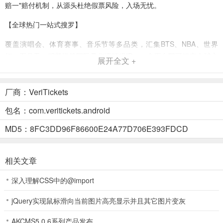
赔一"赔付机制，从源头杜绝假票风险，入场无忧。
【全球热门一站式搜罗】
覆盖演唱会、体育赛事、音乐节等多品类，汇集BTS、NBA、世界
杯、五月天、邓紫棋等国际及华语顶级IP，一个平台即可锁定全球心
展开全文 +
仪活动。
【极速出票送达】
厂商：VeriTickets
库存门票最快12小时内完成出票并发送电子票，扫码即可入场，大幅
包名：com.veritickets.android
缩短等待周期，告别传统购票漫长的物流与排队焦虑。
MD5：8FC3DD96F86600E24A77D706E393FDCD
【多语言多币种无缝支付】
支持中文、英文等多语言界面，覆盖人民币、港币、美元等多币种结
相关文章
算，并集成支付宝、AlipayHK及Apple Pay，海内外用户均可一键下
深入理解CSS中的@import
单。
【顶级平台资质背书】
jQuery实现鼠标滑向当前图片高亮显示并且其它图片变灰
作为支付宝、AlipayHK及天猫国际官方合作伙伴，平台通过顶级支付
AKCMS5.0.6系列产品发布