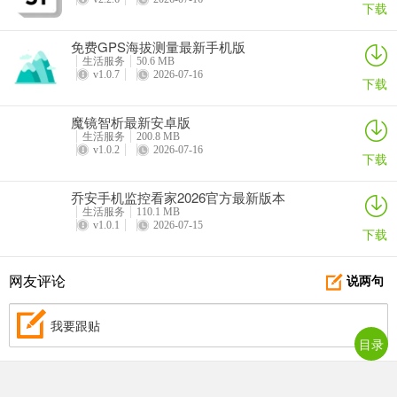
下载
2、收货地址填错了怎么办？
免费GPS海拔测量最新手机版
地址能否修改，主要取决于商家是否已经发货。如果订单还在处理中
生活服务
50.6 MB
v1.0.7
2026-07-16
未发出，通常有机会联系平台客服进行修改；一旦包裹已经交给快递
下载
公司，就需要尝试联系物流进行拦截或改派，但这受限于快递公司的
魔镜智析最新安卓版
实际操作能力。
生活服务
200.8 MB
v1.0.2
2026-07-16
下载
由于每个订单的发货进度不同，为了避免门票寄错或丢失，请您务必
立即联系【在线客服】。平台会帮您核实当前物流状态，并协助您尝
乔安手机监控看家2026官方最新版本
试最优的修改方案。
生活服务
110.1 MB
v1.0.1
2026-07-15
下载
3、实体票物流怎么查询？
可在【我的订单】里查询具体物流信息，物流信息的显示依赖于卖家
网友评论
说两句
的实际发货时间同步。
我要跟贴
若卖家尚未发货，前台可能暂时无法显示详细路径。不同快递公司的
目录
信息更新速度也存在差异。
4、电子票怎么下载和使用？