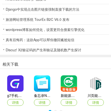
渠道的严格资质审核与风控体系，交易安全等级达到金融级标准，资
Django中实现点击图片链接强制直接下载的方法
金与票务双重保障。
旅游网站管理系统 TourEx B2C V6.0 发布
Veritickets购票流程简介
1、打开app进入登录界面选择以邮箱方式进行注册登录。在注册时将
wordpress博客如何优化，设置更符合搜索引擎优化
收货地址也填写下，以便在购票完成后可邮寄纸质票到国内
真有后悔药：这款App可以帮你撤回尴尬短信
Discuz! X2验证码的产生和验证及随机数产生探讨
相关下载
g7手机管车app
备忘录Note(多功能记事APP)
新能源充电桩查询(充电桩查询应用)
川页能源(电池管理应用)
详情
详情
详情
详情