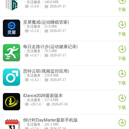
生活服务
146.0 MB
v1.0.8
2026-07-17
下载
灵犀魔戒(运动睡眠管家)
生活服务
51.9 MB
v1.2.6
2026-07-17
下载
每日走路计步(运动健康记录)
生活服务
70.5 MB
v1.0.7
2026-07-17
下载
思特云联(视频监控应用)
生活服务
119.8 MB
v1.4.2
2026-07-17
下载
iDance2026最新版本
常见问题
生活服务
117.4 MB
v20.1.4
2026-07-16
下载
1、购票支持哪些支付方式？
接受信用卡/储蓄卡（支持Mastercard, Visa, JCB）、支付宝（推荐中
倒计时DayMarter最新手机版
生活服务
241.2 MB
国内地实名用户使用）、AlipayHK（推荐中国香港实名用户使用）。
v2.2.6
2026-07-16