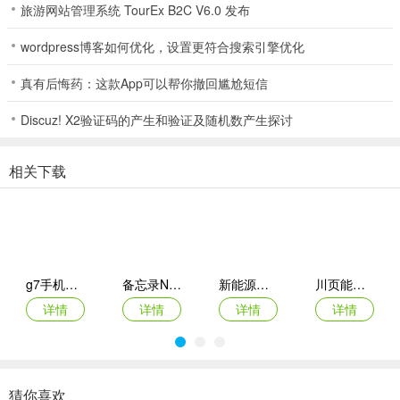
旅游网站管理系统 TourEx B2C V6.0 发布
wordpress博客如何优化，设置更符合搜索引擎优化
真有后悔药：这款App可以帮你撤回尴尬短信
Discuz! X2验证码的产生和验证及随机数产生探讨
相关下载
g7手机管车app
备忘录Note(多功能记事APP)
新能源充电桩查询(充电桩查询应用)
川页能源(电池管理应用)
详情
详情
详情
详情
猜你喜欢