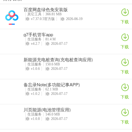
每日走路计步(运动健康记录)
灵犀魔戒(运动睡眠管家)
思特云联(视频监控应用)
倒计时DayMarter最新手机版
百度网盘绿色免安装版
详情
详情
详情
详情
其它工具
366.81 MB
v7.37.0.5官方版
2026-06-19
下载
g7手机管车app
生活服务
81.4 M
v4.2.7
2026-07-17
下载
新能源充电桩查询(充电桩查询应用)
生活服务
150.6 MB
v1.0.6
2026-07-17
下载
备忘录Note(多功能记事APP)
生活服务
62.1 MB
v1.0.2
2026-07-17
下载
川页能源(电池管理应用)
生活服务
146.0 MB
v1.0.8
2026-07-17
下载