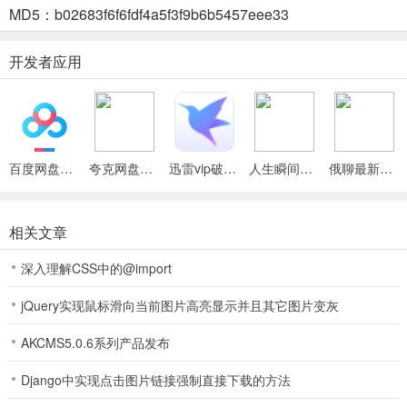
MD5：b02683f6f6fdf4a5f3f9b6b5457eee33
全场景覆盖，装修无死角。新房设计、旧房翻新，室内室外全支持，
无论是客厅卧室还是外墙庭院，都能提供适配方案。
开发者应用
4.
精细化设计，空间更实用。针对厨房、阳台等个性化功能区域专项优
化，提供布局、收纳及灯光设计，让空间实用又美观。
百度网盘绿色免安装Pc电脑版
夸克网盘官方正式版
迅雷vip破解版永久会员2024版
人生瞬间最新手机版
俄聊最新手机版
四维星智绘2026下载怎么样
1、操作极简，上传户型图或照片就能生成设计方案。
相关文章
2、有海量风格模板与材质库，可深度个性化定制。
深入理解CSS中的@import
3、覆盖全场景装修需求，室内外设计都能搞定。
jQuery实现鼠标滑向当前图片高亮显示并且其它图片变灰
AKCMS5.0.6系列产品发布
Django中实现点击图片链接强制直接下载的方法