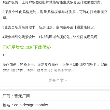
1操作极简，上传户型图或照片就能智能生成多套设计效果图方案。
2深度个性化风格定制，海量风格模板与材质库，可随心打造审美空
间。
3覆盖全场景装修需求，新房旧房、室内室外设计通通能搞定。
4聚焦精细化场景设计，对功能区域专项优化，让空间实用美观。
四维星智绘2026下载优势
1.
操作简便，轻松上手。无需复杂操作，上传户型图或空间照片，就能
智能识别结构，快速生成多套设计效果图方案。
2.
展开全文 +
个性化定制，满足多样审美。有海量风格模板与装修材料材质库，可
随意拖拽搭配，实时预览效果，打造专属空间。
厂商：暂无厂商
包名：com.design.mobile2
3.