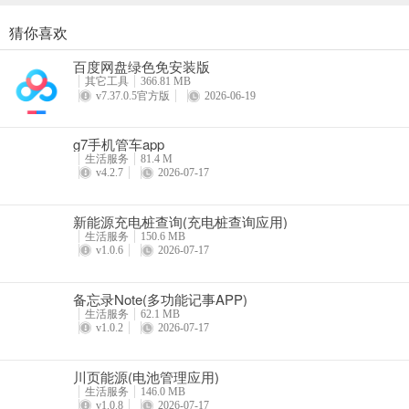
猜你喜欢
Apollo GO(已升级萝卜快跑)
百度网盘绿色免安装版
详情
其它工具
366.81 MB
v7.37.0.5官方版
2026-06-19
g7手机管车app
生活服务
81.4 M
v4.2.7
2026-07-17
新能源充电桩查询(充电桩查询应用)
生活服务
150.6 MB
v1.0.6
2026-07-17
备忘录Note(多功能记事APP)
生活服务
62.1 MB
v1.0.2
2026-07-17
川页能源(电池管理应用)
生活服务
146.0 MB
v1.0.8
2026-07-17