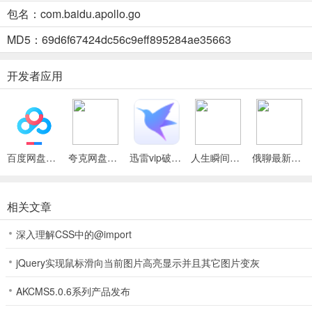
包名：com.baidu.apollo.go
萝卜快跑怎么下单
MD5：69d6f67424dc56c9eff895284ae35663
首先我们先进入app内，选定好我们的上车点和我们的目的地。
开发者应用
然后填写好乘车人，也就是我们自己的信息，当然如果是多人乘车的话
百度网盘绿色免安装Pc电脑版
夸克网盘官方正式版
迅雷vip破解版永久会员2024版
人生瞬间最新手机版
俄聊最新手机版
上车后需要我们在app内填写一下我们的手机尾号，填写好我们就可以
我们可以在手机上查看无人车的车牌。
相关文章
深入理解CSS中的@import
当我们行程结束后直接在app上付款就可以了。
jQuery实现鼠标滑向当前图片高亮显示并且其它图片变灰
AKCMS5.0.6系列产品发布
萝卜快跑安全吗