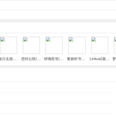
每日走路计步(运动健康记录)
思特云联(视频监控应用)
研嗨医管(医院管理平台)
番旗听书免费畅听(听书软件)
Linkus2最新手机版