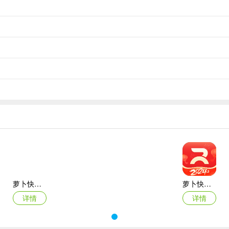
施包括：
提供精准的定位信息。
动驾驶车辆的环境感知能力。
安全性。
应用程序，为用户提供了安全、便捷的出行体验。
萝卜快跑软件2025最新版本
萝卜快跑app(无人驾驶服务平台)
详情
详情