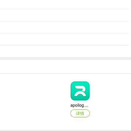
apollogo官方版(萝卜快跑)
详情