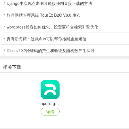
萝卜快跑APP采用了多重安全措施，确保用户的出行安全。这些安全措
Django中实现点击图片链接强制直接下载的方法
* 高精度地图：萝卜快跑APP采用了高精度地图，可以为自动驾驶车辆
旅游网站管理系统 TourEx B2C V6.0 发布
* 多传感器融合：萝卜快跑APP采用了多传感器融合技术，可以提高自
wordpress博客如何优化，设置更符合搜索引擎优化
* 冗余系统：萝卜快跑APP采用了冗余系统，可以提高自动驾驶车辆的
真有后悔药：这款App可以帮你撤回尴尬短信
总体而言，萝卜快跑APP是一款功能强大、使用方便的自动驾驶出行
Discuz! X2验证码的产生和验证及随机数产生探讨
萝卜快跑平台优势
相关下载
品牌升级：智能交通科技新体验
站点互达：科技出行
终点推荐：高效便捷
呼单排队：等待不焦虑
apollo go自动驾驶出租车平台(萝卜快跑)
详情