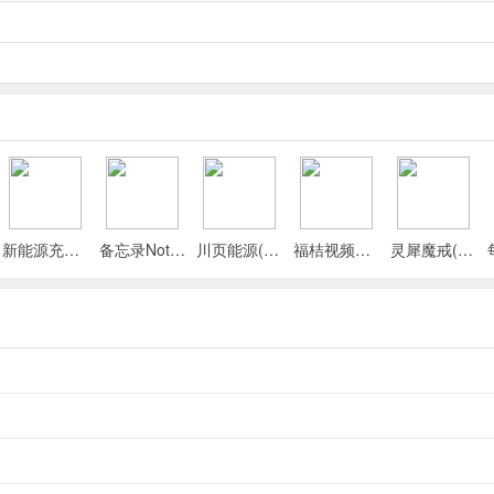
其他人的信息也需要填写哦，填写好后点击呼叫车辆就成功约车了。
新能源充电桩查询(充电桩查询应用)
备忘录Note(多功能记事APP)
川页能源(电池管理应用)
福桔视频最新手机版
灵犀魔戒(运动睡眠管家)
出发了。