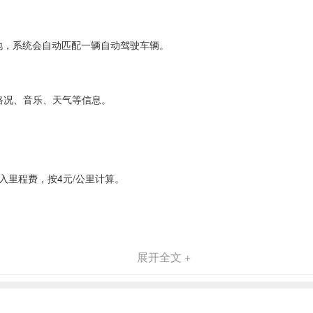
的地，系统会自动匹配一辆自动驾驶车辆。
。
路况、音乐、天气等信息。
入里程费，按4元/公里计算。
展开全文 +
行体验。