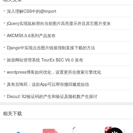
显示或隐藏行号。
深入理解CSS中的@import
突出显示匹配的括号
jQuery实现鼠标滑向当前图片高亮显示并且其它图片变灰
自动缩进和缩进。
AKCMS5.0.6系列产品发布
显示不可见的字符。
Django中实现点击图片链接强制直接下载的方法
从最近打开或添加的文件集中打开文件
旅游网站管理系统 TourEx B2C V6.0 发布
预览html和markdown文件。
wordpress博客如何优化，设置更符合搜索引擎优化
包括emmet对web开发的支持。
真有后悔药：这款App可以帮你撤回尴尬短信
从ftp，ftps，sftp和webdav访问文件。
Discuz! X2验证码的产生和验证及随机数产生探讨
集成并轻松访问github。
相关下载
从google云端硬盘，dropbox和onedrive访问文件。
物理键盘支持，包括组合键。