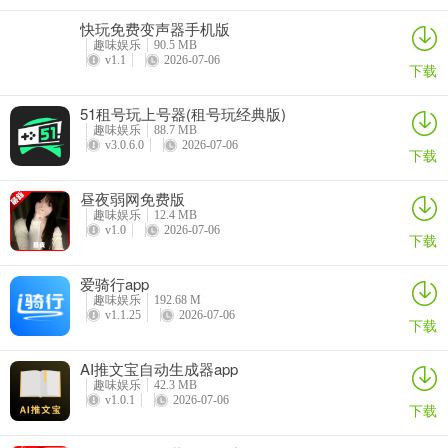
优化和压缩对齐的图形以及清理的资源，以实现快速加载；
快玩免费变声器手机版
广告权限/服务/提供者已从Android.manifest中删除；
趣味娱乐
90.5 MB
v1.1
2026-07-06
下载
广告链接已删除，并且调用的方法无效；
51租号玩上号器(租号玩经典版)
广告版式的可见性已禁用；
趣味娱乐
88.7 MB
v3.0.6.0
2026-07-06
下载
Google云端硬盘损坏；
昼夜弱网免费版
Google Play商店安装软件包检查已禁用；
趣味娱乐
12.4 MB
v1.0
2026-07-06
调试代码已删除；
下载
删除相应的java文件的默认.source标签名称；
爱骑行app
趣味娱乐
192.68 M
Analytics（分析）/ Crashlytics / Firebase已停用；
v1.1.25
2026-07-06
下载
没有有效的跟踪器或广告；
AI推文宝自动生成器app
趣味娱乐
42.3 MB
解锁全部高级版功能
v1.0.1
2026-07-06
下载