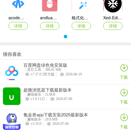
3个应用程序主题和30多个语法突出显示主题。
code editor亮点
acode代码编辑器app
andlua悬浮窗代码软件(解密工具)
格式化代码软件下载手机版安装
Xed-Editor代码编辑器下载手机版
安装包小，而且可以进行随时的编辑，支持离线工作模式，支持
详情
详情
详情
详情
JavaScript、Typescript、以及Less等多种的语言，而且还支持其他的
流行语言；
界面很简洁诶，反正没有任何的广告影响你的编辑操作，干净得不
猜你喜欢
行，每次退出之后再进入应用会继续上一次退出的界面，可以接着操
代码编辑器app(code editor)
作；
百度网盘绿色免安装版
详情
其它工具
366.81 MB
v7.37.0.5官方版
2026-06-19
但是为了数据安全使用完建议有备份的习惯啊，支持多个项目的高效
下载
管理，还有一个额外的键盘以及查看器和简单的代码搜索，支持代码
超微浏览器下载最新版本
语法分析以及智能自动完成等；
趣味娱乐
213KB
v1.0.1122
2026-07-06
code editor修改说明
下载
高级/付费功能已解锁；
氪金兽app下载安装2025最新版本
趣味娱乐
20.8 MB
禁用/删除不需要的权限+接收者+提供程序+服务；
v3.10.0
2026-07-06
下载