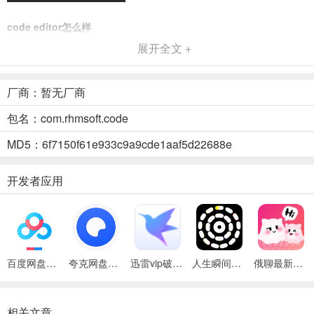
code editor怎么样
非常好用，Code Editor Premium「代码编辑器」是一款专注于编码
展开全文 +
的优化文本编辑器。这是在 Android 上进行开发的便捷工具。它包含
用于编码的必要功能，包括语法突出显示，自动缩进，代码辅助，自
厂商：暂无厂商
动完成等。软件界面简洁，可以便捷的编辑代码，换行、过滤等轻松
实现，还有一些非常实用的小工具！
包名：com.rhmsoft.code
code editor主要功能
MD5：6f7150f61e933c9a9cde1aaf5d22688e
代码辅助，折叠和自动完成。
开发者应用
超过110种语言（c ++，java，javascript，html，markdown，php，
perl，python，lua，dart等）的语法突出显示。
轻松在多个选项卡之间导航。
撤消和重做更改没有限制。
百度网盘绿色免安装Pc电脑版
夸克网盘官方正式版
迅雷vip破解版永久会员2024版
人生瞬间最新手机版
俄聊最新手机版
使用内置的javascript控制台评估javascript代码。
相关文章
搜索并替换为正则表达式。