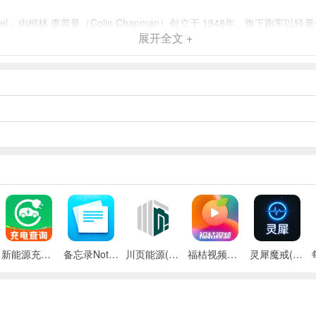
，由柯林·查普曼（Colin Chapman）创立于 1948年。旗下跑车
展开全文 +
 Eletre正式发布。
选购个性化专属座驾。
的全球化社区。
让您从入门到精通、从公路到赛道，全都游刃有余。
新能源充电桩查询(充电桩查询应用)
备忘录Note(多功能记事APP)
川页能源(电池管理应用)
福桔视频最新手机版
灵犀魔戒(运动睡眠管家)
化贴心守护，让出行省时省力更省心。