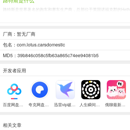
路特斯是什么
路特斯是世界著名的跑车和赛车生产商，总部位于英国诺福克郡的Hethel
布全面向电动化、智能化转型。2022年3月路特斯全球首款纯电Hyper SUV
APP功能亮点
厂商：暂无厂商
1、臻选·购车服务
包名：com.lotus.carsdomestic
第一时间获取全系车型最新资讯、核心技术亮点与实用购车指南，轻松
MD5：39b846c058c5fb63a865c74ee94081b5
2、荟萃·玩车社区
开发者应用
接收官方玩车资讯，通过高质量社区活动以车会友，打造Hyper玩家
3、驭享·极致驾控
挑战全国各类驾控活动，并在专业团队带领下，体验阶梯式专业操控，
百度网盘绿色免安装Pc电脑版
夸克网盘官方正式版
迅雷vip破解版永久会员2024版
人生瞬间最新手机版
俄聊最新手机版
4、敏行·用车服务
轻松在线预约，即可臻享道路救援、维保等售后服务，随时随地的个性
相关文章
路特斯纯电Hyper SUV Eletre怎么样