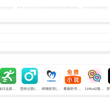
以轻量化的结构、空气动力学设计和纯粹的驾驶乐趣而著称。2018年路特斯宣
每日走路计步(运动健康记录)
思特云联(视频监控应用)
研嗨医管(医院管理平台)
番旗听书免费畅听(听书软件)
Linkus2最新手机版