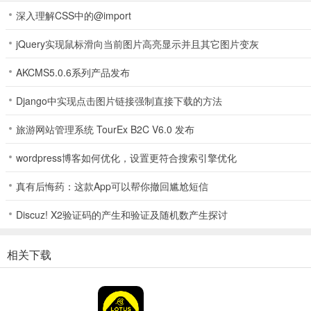
颠覆式性能
深入理解CSS中的@import
进入日常
jQuery实现鼠标滑向当前图片高亮显示并且其它图片变灰
真正的路特斯驾驭体验。超高结构刚性、多项主动空气动力学套件，搭
AKCMS5.0.6系列产品发布
次简单出行带来更多乐趣。
Django中实现点击图片链接强制直接下载的方法
尖端级
旅游网站管理系统 TourEx B2C V6.0 发布
智能科技
wordpress博客如何优化，设置更符合搜索引擎优化
搭配路特斯首创的可翻转激光雷达系统和先进自动驾驶辅助技术。作为一台
种驾驶模式、先进交互界面、HUD抬头显示等先进科技配置，路特斯Ele
真有后悔药：这款App可以帮你撤回尴尬短信
Discuz! X2验证码的产生和验证及随机数产生探讨
相关下载