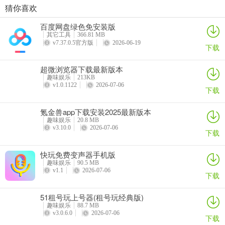
答：利用绿化带、喷泉、街灯及广场雕塑等装饰元素，合理装饰可提
猜你喜欢
升视觉吸引力和居民满意度。
撞球帝软件官方版
海心健康 VA最新安卓版
小综咖app最新版
海e行2026最新版本
百度网盘绿色免安装版
详情
详情
详情
详情
问：怎样进行小镇经济管理？
其它工具
366.81 MB
v7.37.0.5官方版
2026-06-19
下载
答：调配资源、管理居民就业、规划商业区和公共设施，确保小镇持
续有序发展。
超微浏览器下载最新版本
趣味娱乐
213KB
v1.0.1122
2026-07-06
下载
氪金兽app下载安装2025最新版本
趣味娱乐
20.8 MB
v3.10.0
2026-07-06
下载
快玩免费变声器手机版
趣味娱乐
90.5 MB
v1.1
2026-07-06
下载
51租号玩上号器(租号玩经典版)
趣味娱乐
88.7 MB
v3.0.6.0
2026-07-06
下载