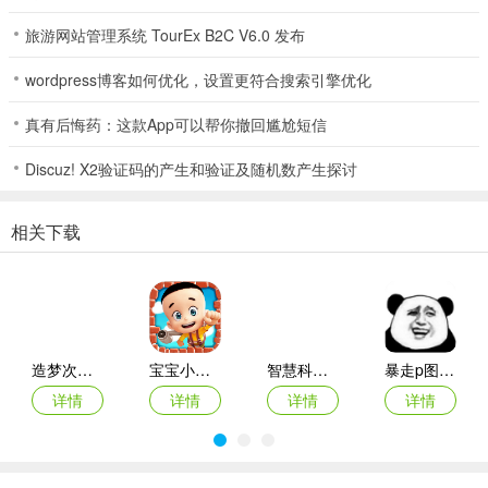
5. 应对各种挑战，自然资源、地势及突发事件等，决策影响小镇未
旅游网站管理系统 TourEx B2C V6.0 发布
来，多阶段发展扩展小镇世界，还能社区互动分享创意。
wordpress博客如何优化，设置更符合搜索引擎优化
小小城镇工艺模拟器2026官方最新版本常见问题
真有后悔药：这款App可以帮你撤回尴尬短信
问：小小城镇工艺模拟器2026官方最新版本如何获取资源？
Discuz! X2验证码的产生和验证及随机数产生探讨
答：通过采集、开采等方式获取木材、石料、金属等基本建材。
相关下载
问：初始建造有什么要点？
答：利用有限资源建造首批小型建筑，合理分配资源并优先建造关键
设施，影响小镇成长速度和居民幸福感。
问：游戏有哪些建筑类型？
造梦次元破解版
宝宝小当家
智慧科技平台
暴走p图手机版
答：提供普通住宅、工坊、市政厅和学校等丰富多样建筑，各有独特
详情
详情
详情
详情
功能和作用。
问：如何提升小镇美观度？