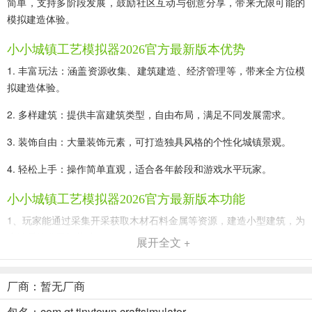
简单，支持多阶段发展，鼓励社区互动与创意分享，带来无限可能的
模拟建造体验。
小小城镇工艺模拟器2026官方最新版本优势
1. 丰富玩法：涵盖资源收集、建筑建造、经济管理等，带来全方位模
拟建造体验。
2. 多样建筑：提供丰富建筑类型，自由布局，满足不同发展需求。
3. 装饰自由：大量装饰元素，可打造独具风格的个性化城镇景观。
4. 轻松上手：操作简单直观，适合各年龄段和游戏水平玩家。
小小城镇工艺模拟器2026官方最新版本功能
1、玩家能通过采集开采获取木材石料金属等资源，建造小型建筑，为
小镇后续发展打基础。
展开全文 +
2、游戏提供丰富多样建筑，从住宅工坊到市政厅学校，自由布局可提
升小镇生活生产效率。
厂商：暂无厂商
3、有大量装饰元素，如绿化带喷泉等，玩家可依审美打造独具风格、
包名：com.gt.tinytown.craftsimulator