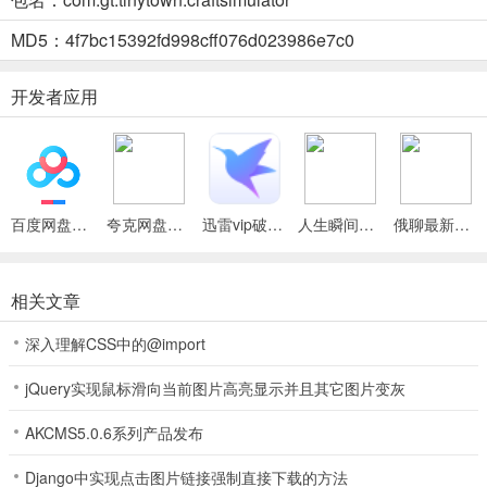
提升居民满意度的城镇景观。
MD5：4f7bc15392fd998cff076d023986e7c0
4、需调配资源、管理居民就业等，保障小镇公共服务正常运行，有效
管理可促进小镇繁荣。
开发者应用
5、支持多阶段发展，新地图区域等逐步开放，玩家能完善基础设施，
打造独一无二的家园。
小小城镇工艺模拟器2026官方最新版本使用说明
百度网盘绿色免安装Pc电脑版
夸克网盘官方正式版
迅雷vip破解版永久会员2024版
人生瞬间最新手机版
俄聊最新手机版
1. 资源收集是关键，通过采集开采获取木材、石料、金属等建材，合
理分配资源建造首批小型建筑，影响小镇成长。
相关文章
2. 多样建筑自由布局，从住宅到市政厅等，每种都有独特功能，不同
建筑协作推动小镇发展，进程中可解锁更高级建筑。
深入理解CSS中的@import
3. 利用装饰元素打造美观小镇，绿化带、喷泉等提升视觉吸引力与居
jQuery实现鼠标滑向当前图片高亮显示并且其它图片变灰
民满意度，按审美设计独特景观。
AKCMS5.0.6系列产品发布
4. 重视经济管理与社区发展，调配资源、管理居民就业、规划设施，
提供公共服务，保障小镇有序运行。
Django中实现点击图片链接强制直接下载的方法