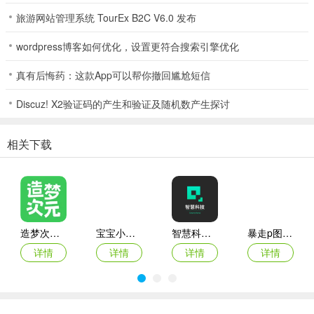
1、打开app先进行注册登录，然后打开手机蓝牙、启动需要连接的设
旅游网站管理系统 TourEx B2C V6.0 发布
备，接着就可以点击app中的【搜索新设备】按钮
wordpress博客如何优化，设置更符合搜索引擎优化
真有后悔药：这款App可以帮你撤回尴尬短信
Discuz! X2验证码的产生和验证及随机数产生探讨
相关下载
造梦次元破解版
宝宝小当家
智慧科技平台
暴走p图手机版
详情
详情
详情
详情
2、接着app会自动搜索已开启的设备，搜索后即可进行蓝牙配对连接