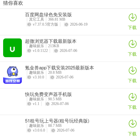
猜你喜欢
撞球帝软件官方版
海心健康 VA最新安卓版
小综咖app最新版
海e行2026最新版本
百度网盘绿色免安装版
详情
详情
详情
详情
其它工具
366.81 MB
v7.37.0.5官方版
2026-06-19
下载
超微浏览器下载最新版本
趣味娱乐
213KB
v1.0.1122
2026-07-06
下载
氪金兽app下载安装2025最新版本
趣味娱乐
20.8 MB
v3.10.0
2026-07-06
下载
快玩免费变声器手机版
3、app中的客服，以及常见问题清单中都可以帮助用户更好地使用这
趣味娱乐
90.5 MB
些设备
v1.1
2026-07-06
下载
51租号玩上号器(租号玩经典版)
趣味娱乐
88.7 MB
v3.0.6.0
2026-07-06
下载