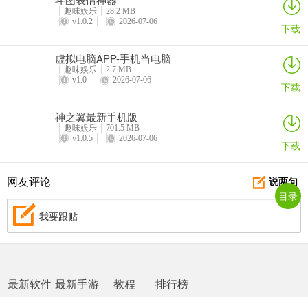
趣味娱乐
28.2 MB
v1.0.2
2026-07-06
3、智能提醒：
下载
根据用户训练状态，实时推送心率预警、踏频建议等提示，保障运动
虚拟电脑APP-手机当电脑
安全，避免因过度训练导致的身体损伤。
趣味娱乐
2.7 MB
v1.0
2026-07-06
下载
4、售后服务：
神之翼最新手机版
提供自购买之日起365天无忧质保，并支持全国范围内有偿上门安装
趣味娱乐
701.5 MB
服务，同时有专业技术工程师提供7×12小时的在线服务，解决用户在
v1.0.5
2026-07-06
下载
使用过程中遇到的问题。
网友评论
说两句
更新日志
目录
v2.17.8版本
我要跟贴
修复一些已知问题
最新软件
最新手游
教程
排行榜