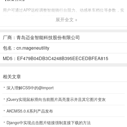
用户可通过APP远程调整智能骑行台阻力、动感单车档位等参数，实
现个性化训练设置，满足不同训练需求。
展开全文 +
【设备校准】
厂商：青岛迈金智能科技股份有限公司
提供一键校准功能，确保功率计、速度计等设备数据准确可靠，提升
训练科学性，避免因数据误差导致的训练效果不佳。
包名：cn.mageneutility
【训练计划】
MD5：EF479B04DB3C4248B395EECEDBFEA815
内置多种训练模式，支持自定义训练方案，用户可根据自身水平设定
目标，提升训练效果，无论是新手还是专业车手都能找到适合自己的
相关文章
训练计划。
深入理解CSS中的@import
【附加服务】
jQuery实现鼠标滑向当前图片高亮显示并且其它图片变灰
用户可购买开通虚拟骑行课程、专业数据分析等增值服务，丰富训练
内容，获得更专业的指导。
AKCMS5.0.6系列产品发布
Django中实现点击图片链接强制直接下载的方法
迈金助手怎么用