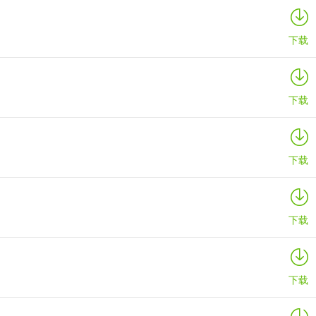
下载
下载
更新，不管想买啥，打开手机就能在线轻松找到，满足多样购物需求。这
下载
品样貌和品质。本地服务随时关注，资讯动态实时分享。在这购物，物流
下载
下载