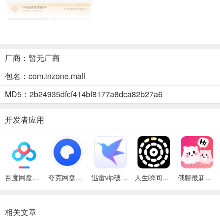
厂商：暂无厂商
包名：com.inzone.mall
鲁商生活最新安卓版优势
MD5：2b24935dfcf414bf8177a8dca82b27a6
鲁商生活最新安卓版优势显著：
1、
能满足多样生活需求
，随时关注本地服务，让生活更便捷。
开发者应用
2、各类信息实时更新，打开手机就能轻松管理，掌握最新动态。
3、可实时分享本地资讯动态，无论是购物优惠还是生活趣事，都能第
百度网盘绿色免安装Pc电脑版
夸克网盘官方正式版
迅雷vip破解版永久会员2024版
人生瞬间最新手机版
俄聊最新手机版
相关文章