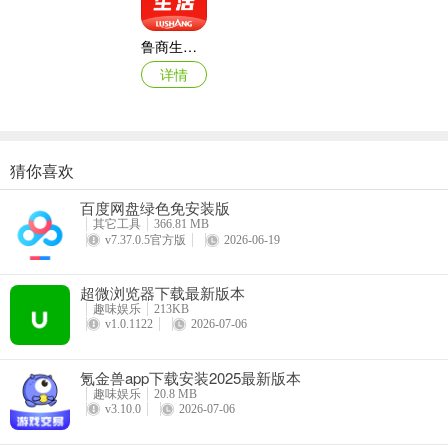
鲁商生活APP
详情
猜你喜欢
鲁商生活支付密码是什么
百度网盘绿色免安装版
在鲁商生活这款购物软件里，支付密码可是保障你购物安全与资金安全
其它工具
366.81 MB
资金。有了支付密码，你可以放心地在鲁商生活上挑选各类丰富商品，
v7.37.0.5官方版
2026-06-19
管理购物支付等各类信息。各类商品在这里都能找到，支付密码为你的
超微浏览器下载最新版本
趣味娱乐
213KB
v1.0.1122
2026-07-06
氪金兽app下载安装2025最新版本
趣味娱乐
20.8 MB
v3.10.0
2026-07-06