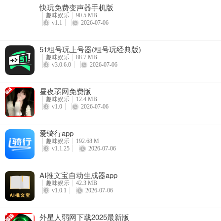
快玩免费变声器手机版
趣味娱乐
90.5 MB
v1.1
2026-07-06
51租号玩上号器(租号玩经典版)
趣味娱乐
88.7 MB
v3.0.6.0
2026-07-06
鲁商生活服务是国企嘛
昼夜弱网免费版
趣味娱乐
12.4 MB
鲁商生活服务所属公司山东鲁商生活科技有限公司是国企。鲁商生活这
v1.0
2026-07-06
里汇聚超多优质商家，不用担心产品质量。足不出户就能甄选性价比高
配送和售后都很便利，就像有个贴心购物小帮手时刻在身边，让购物变
爱骑行app
趣味娱乐
192.68 M
v1.1.25
2026-07-06
AI推文宝自动生成器app
趣味娱乐
42.3 MB
v1.0.1
2026-07-06
​外星人弱网下载2025最新版