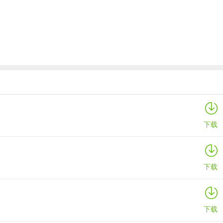
它能确保只有你本人可以进行消费操作，防止他人未经授权使用你的账户
品，都能安心购买。而且，鲁商生活操作方便，你随时打开手机就能轻松
下载
心仪好物，不用担心支付环节出问题，尽情享受购物乐趣。
下载
下载