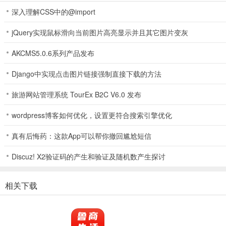
深入理解CSS中的@import
jQuery实现鼠标滑向当前图片高亮显示并且其它图片变灰
AKCMS5.0.6系列产品发布
Django中实现点击图片链接强制直接下载的方法
旅游网站管理系统 TourEx B2C V6.0 发布
wordpress博客如何优化，设置更符合搜索引擎优化
鲁商生活最新安卓版怎么样
鲁商生活最新安卓版怎么样？它能带来便利，各类信息实时更新。汇聚
真有后悔药：这款App可以帮你撤回尴尬短信
Discuz! X2验证码的产生和验证及随机数产生探讨
相关下载