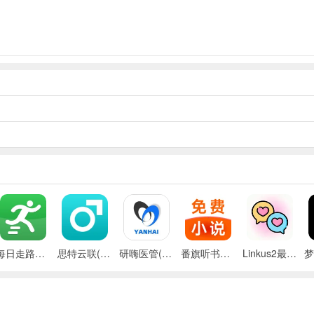
每日走路计步(运动健康记录)
思特云联(视频监控应用)
研嗨医管(医院管理平台)
番旗听书免费畅听(听书软件)
Linkus2最新手机版