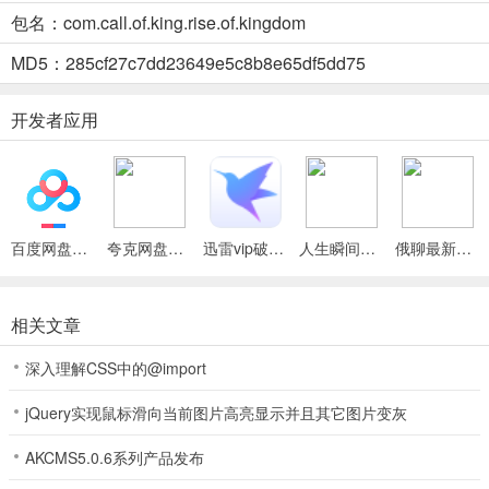
包名：com.call.of.king.rise.of.kingdom
战争工坊：王国激战辅助菜单2026手机版怎么样
MD5：285cf27c7dd23649e5c8b8e65df5dd75
1、战争工坊：王国激战辅助菜单2026手机版免安装秒玩，操作简
便。
开发者应用
2、它是内置菜单的MOD版本，特色鲜明。
3、玩家能通过菜单增加货币使用，轻松获资源，提升战力与发展速
度，新手老玩家都能畅享乐趣，助力称霸战场。
百度网盘绿色免安装Pc电脑版
夸克网盘官方正式版
迅雷vip破解版永久会员2024版
人生瞬间最新手机版
俄聊最新手机版
相关文章
深入理解CSS中的@import
jQuery实现鼠标滑向当前图片高亮显示并且其它图片变灰
AKCMS5.0.6系列产品发布