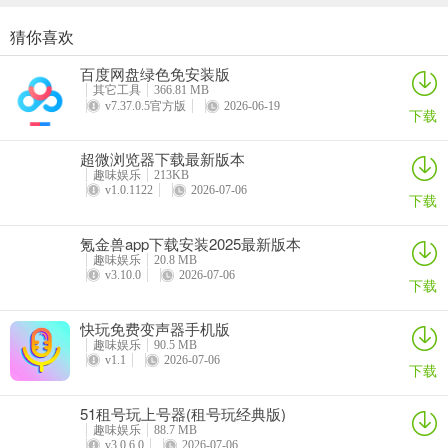
猜你喜欢
撞球帝软件官方版
海心健康 VA最新安卓版
小综咖app最新版
海e行2026最新版本
百度网盘绿色免安装版
详情
详情
详情
详情
其它工具
366.81 MB
v7.37.0.5官方版
2026-06-19
下载
超微浏览器下载最新版本
趣味娱乐
213KB
v1.0.1122
2026-07-06
下载
氪金兽app下载安装2025最新版本
趣味娱乐
20.8 MB
v3.10.0
2026-07-06
下载
快玩免费变声器手机版
趣味娱乐
90.5 MB
v1.1
2026-07-06
下载
51租号玩上号器(租号玩经典版)
趣味娱乐
88.7 MB
v3.0.6.0
2026-07-06